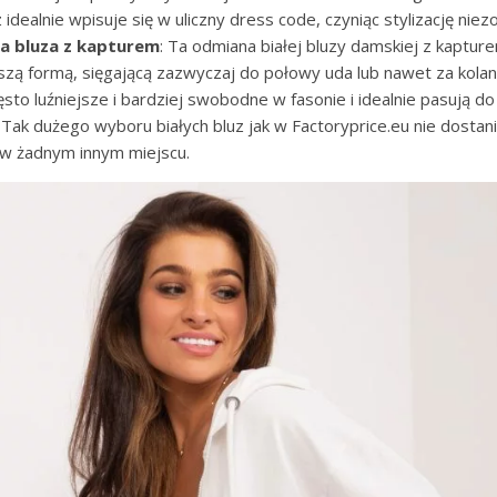
 idealnie wpisuje się w uliczny dress code, czyniąc stylizację nie
ła bluza z kapturem
: Ta odmiana białej bluzy damskiej z kaptur
szą formą, sięgającą zazwyczaj do połowy uda lub nawet za kolan
ęsto luźniejsze i bardziej swobodne w fasonie i idealnie pasują do
 Tak dużego wyboru białych bluz jak w Factoryprice.eu nie dostan
i w żadnym innym miejscu.