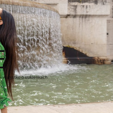
E
 – wszystko o sukienkach