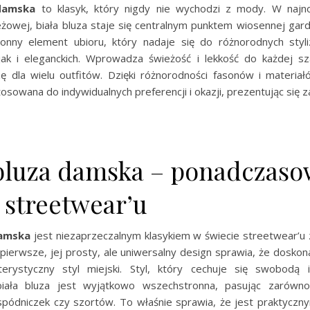
 damska
to klasyk, który nigdy nie wychodzi z mody. W najno
eżowej, biała bluza staje się centralnym punktem wiosennej gard
onny element ubioru, który nadaje się do różnorodnych styli
jak i eleganckich. Wprowadza świeżość i lekkość do każdej sz
ę dla wielu outfitów. Dzięki różnorodności fasonów i materiałó
sowana do indywidualnych preferencji i okazji, prezentując się
 bluza damska – ponadczaso
 streetwear’u
damska
jest niezaprzeczalnym klasykiem w świecie streetwear’u 
ierwsze, jej prosty, ale uniwersalny design sprawia, że dosko
erystyczny styl miejski. Styl, który cechuje się swobodą i
iała bluza jest wyjątkowo wszechstronna, pasując zarówn
 spódniczek czy szortów. To właśnie sprawia, że jest praktyczn