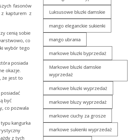
jszych fasonów
Luksusowe bluzki damskie
h z kapturem z
mango eleganckie sukienki
rzy cenią sobie
mango ubrania
 warstwowo, co
ki wybór tego
markowe bluzki byprzedaż
 która posiada
Markowe bluzki damskie
ne okazje.
wyprzedaż
 że jest to
markowe bluzki wyprzedaż
 posiadać
gą być
markowe bluzy wyprzedaż
y, co pozwala
markowe ciuchy za grosze
 typu kangurka
markowe sukienki wyprzedaż
erystyczny
Każdy z tych