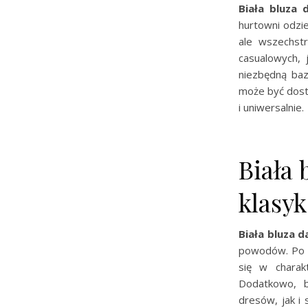
Biała bluza
hurtowni odzi
ale wszechstr
casualowych, 
niezbędną baz
może być dosto
i uniwersalnie.
Biała
klasyk
Biała bluza 
powodów. Po p
się w charakt
Dodatkowo, b
dresów, jak i