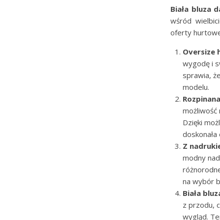
Biała bluza 
wśród wielbic
oferty hurtowe
Oversize 
wygodę i s
sprawia, ż
modelu.
Rozpinana
możliwość 
Dzięki moż
doskonała o
Z nadruki
modny nadr
różnorodne
na wybór b
Biała blu
z przodu, c
wygląd. Te