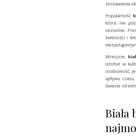
zestawienia el
Popularność
b
które nie po
sezonów. Pona
świeżości i l
niezastąpiony
Wreszcie,
bia
istotne w kul
osobowość, je
upływu czasu.
świecie stree
Biała
najmo