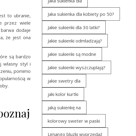
jaka sukienka dla
Jaka sukienka dla kobiety po 50?
st to ubranie,
e przez wiele
Jakie sukienki dla 30 latki?
a barwa dodaje
a, że jest ona
Jakie sukienki odmładzają?
jakie sukienki są modne
tóre są bardzo
 własny styl i
Jakie sukienki wyszczuplają?
czeniu, pomimo
opularnością w
jakie swetry dla
oby.
jaki kolor kurtki
jaką sukienkę na
poznaj
kolorowy sweter w paski
Limango bluzki wyprzedaż