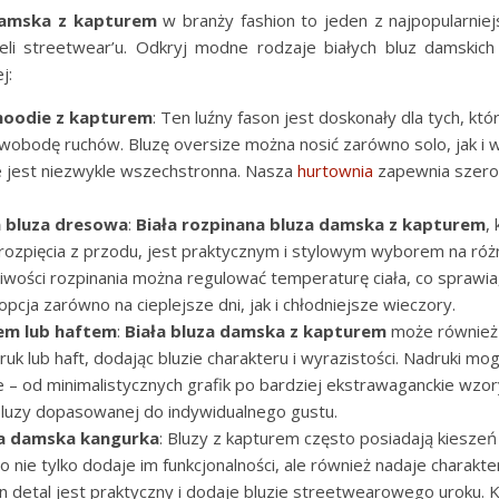
damska z kapturem
w branży fashion to jeden z najpopularnie
ieli streetwear’u. Odkryj modne rodzaje białych bluz damskic
j:
hoodie z kapturem
: Ten luźny fason jest doskonały dla tych, któ
wobodę ruchów. Bluzę oversize można nosić zarówno solo, jak i
e jest niezwykle wszechstronna. Nasza
hurtownia
zapewnia szero
 bluza dresowa
:
Biała rozpinana bluza damska z kapturem
,
rozpięcia z przodu, jest praktycznym i stylowym wyborem na róż
liwości rozpinania można regulować temperaturę ciała, co sprawia,
pcja zarówno na cieplejsze dni, jak i chłodniejsze wieczory.
em lub haftem
:
Biała bluza damska z kapturem
może również
uk lub haft, dodając bluzie charakteru i wyrazistości. Nadruki mo
 – od minimalistycznych grafik po bardziej ekstrawaganckie wzor
luzy dopasowanej do indywidualnego gustu.
za damska kangurka
: Bluzy z kapturem często posiadają kieszeń
o nie tylko dodaje im funkcjonalności, ale również nadaje charakt
n detal jest praktyczny i dodaje bluzie streetwearowego uroku. 