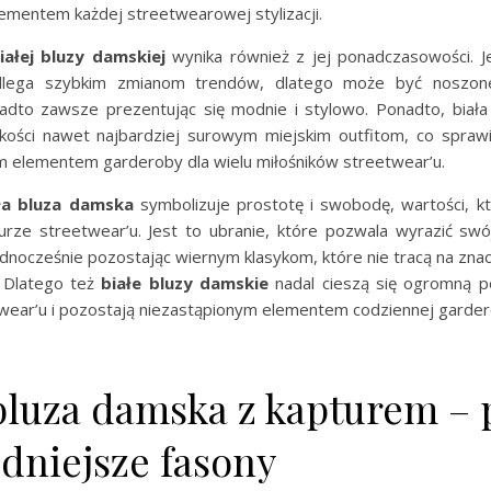
ementem każdej streetwearowej stylizacji.
iałej bluzy damskiej
wynika również z jej ponadczasowości. Je
dlega szybkim zmianom trendów, dlatego może być noszon
dto zawsze prezentując się modnie i stylowo. Ponadto, biał
ekkości nawet najbardziej surowym miejskim outfitom, co sprawi
m elementem garderoby dla wielu miłośników streetwear’u.
ła bluza damska
symbolizuje prostotę i swobodę, wartości, k
turze streetwear’u. Jest to ubranie, które pozwala wyrazić swój
dnocześnie pozostając wiernym klasykom, które nie tracą na zna
 Dlatego też
białe bluzy damskie
nadal cieszą się ogromną p
twear’u i pozostają niezastąpionym elementem codziennej garder
 bluza damska z kapturem – 
dniejsze fasony