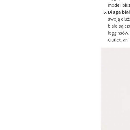
modeli bluz
Długa bia
swoją dłuż
białe są cz
legginsów.
Outlet, an