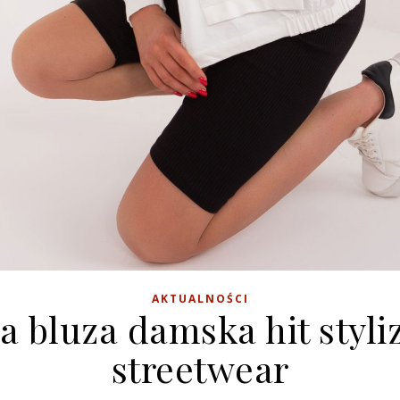
AKTUALNOŚCI
ła bluza damska hit styliz
streetwear