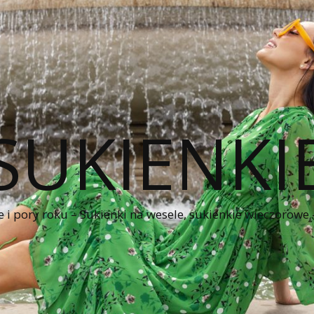
SUKIENKI
e i pory roku – Sukienki na wesele, sukienkie wieczorowe