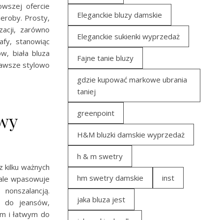
wszej ofercie
Eleganckie bluzy damskie
eroby. Prosty,
zacji, zarówno
Eleganckie sukienki wyprzedaż
afy, stanowiąc
w, biała bluza
Fajne tanie bluzy
 zawsze stylowo
gdzie kupować markowe ubrania
taniej
greenpoint
wy
H&M bluzki damskie wyprzedaż
h & m swetry
z kilku ważnych
hm swetry damskie
inst
nale wpasowuje
 nonszalancją.
jaka bluza jest
o do jeansów,
ym i łatwym do