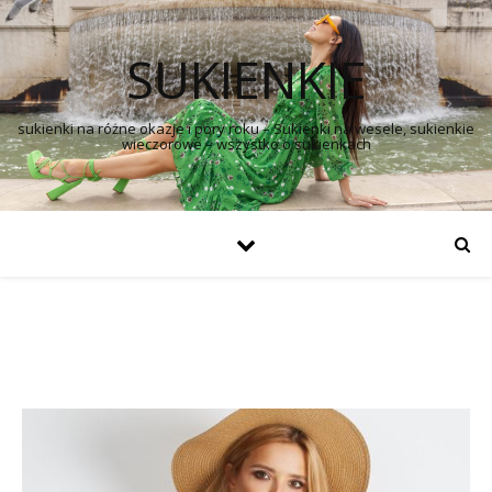
SUKIENKIE
sukienki na różne okazje i pory roku – Sukienki na wesele, sukienkie
wieczorowe – wszystko o sukienkach