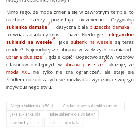
Mimo tego, że moda zmienia się w zawrotnym tempie, to
niektóre rzeczy pozostają niezmienne. Oryginalna
sukienka damska
, klasyczna biała
bluzeczka damska
,
to wciąż absolutny must – have. Niedrogie i
eleganckie
sukienki na wesele
, j
akie
sukienki na wesele
są teraz
modne? Najmodniejsze ubrania w większych rozmiarach,
ubrania plus size
, gdzie kupić? Bogactwo stylów, wzorów
i fasonów dostępnych w
ubrania plus size
ukazuje, że
moda XXL
nie tylko nie zna ograniczeń, ale staje się
źródłem niekończących się możliwości wyrażania swojego
indywidualnego stylu.
Allegro sukienki do 50 zł
Czy kolorowe sukienki są modne
jaka sukienka dla
Jakie sukienki dla 30 latki?
modne by lalala
sukienki by o la la