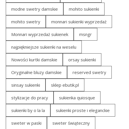
modne swetry damskie
mohito sukienki
mohito swetry
monnari sukienki wyprzedaż
Monnari wyprzedaż sukienek
msngr
najpiękniejsze sukienki na weselu
Nowości kurtki damskie
orsay sukienki
Oryginalne bluzy damskie
reserved swetry
sinsay sukienki
sklep ebutik.pl
stylizacje do pracy
sukienka quiosque
sukienki by o la la
sukienki proste i eleganckie
sweter w paski
sweter świąteczny