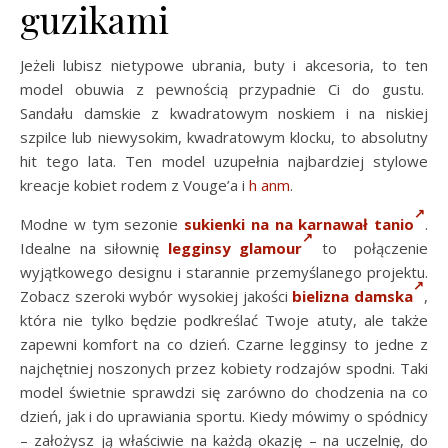
guzikami
Jeżeli lubisz nietypowe ubrania, buty i akcesoria, to ten
model obuwia z pewnością przypadnie Ci do gustu.
Sandału damskie z kwadratowym noskiem i na niskiej
szpilce lub niewysokim, kwadratowym klocku, to absolutny
hit tego lata. Ten model uzupełnia najbardziej stylowe
kreacje kobiet rodem z Vouge’a i
h anm
.
Modne w tym sezonie
sukienki na na karnawał tanio
.
Idealne na siłownię
legginsy glamour
to połączenie
wyjątkowego designu i starannie przemyślanego projektu.
Zobacz szeroki wybór wysokiej jakości
bielizna damska
,
która nie tylko będzie podkreślać Twoje atuty, ale także
zapewni komfort na co dzień. Czarne legginsy to jedne z
najchętniej noszonych przez kobiety rodzajów spodni. Taki
model świetnie sprawdzi się zarówno do chodzenia na co
dzień, jak i do uprawiania sportu. Kiedy mówimy o spódnicy
– założysz ją właściwie na każdą okazję – na uczelnię, do