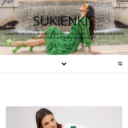
SUKIENKIE
sukienki na różne okazje i pory roku – Sukienki na wesele, sukienkie
wieczorowe – wszystko o sukienkach