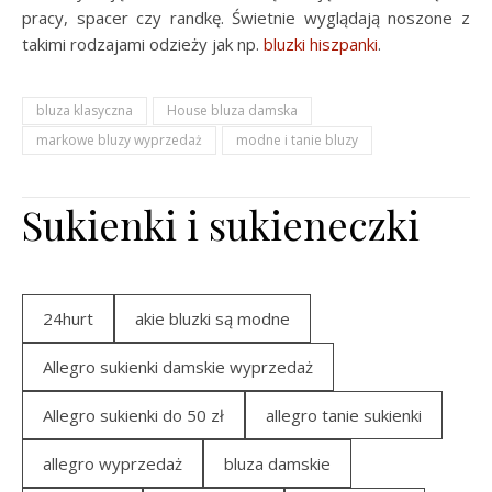
pracy, spacer czy randkę. Świetnie wyglądają noszone z
takimi rodzajami odzieży jak np.
bluzki hiszpanki
.
bluza klasyczna
House bluza damska
markowe bluzy wyprzedaż
modne i tanie bluzy
Sukienki i sukieneczki
24hurt
akie bluzki są modne
Allegro sukienki damskie wyprzedaż
Allegro sukienki do 50 zł
allegro tanie sukienki
allegro wyprzedaż
bluza damskie