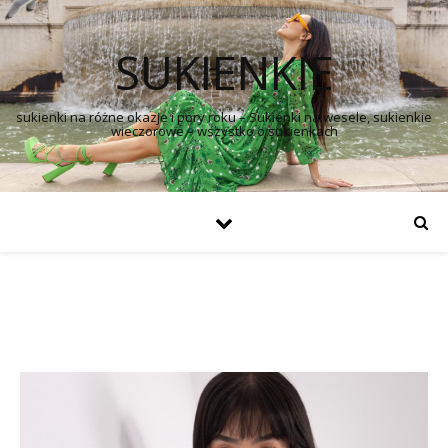
SUKIENKIE
sukienki na różne okazje i pory roku – Sukienki na wesele, sukienkie
wieczorowe – wszystko o sukienkach