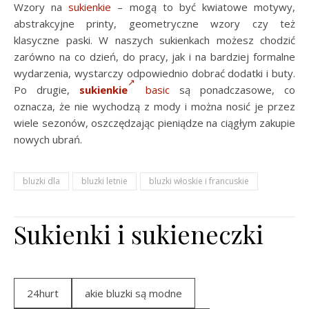
Wzory na
sukienkie
– mogą to być kwiatowe motywy,
abstrakcyjne printy, geometryczne wzory czy też
klasyczne paski. W naszych sukienkach możesz chodzić
zarówno na co dzień, do pracy, jak i na bardziej formalne
wydarzenia, wystarczy odpowiednio dobrać dodatki i buty.
Po drugie,
sukienkie
basic
są ponadczasowe, co
oznacza, że nie wychodzą z mody i można nosić je przez
wiele sezonów, oszczędzając pieniądze na ciągłym zakupie
nowych ubrań.
bluzki dla
bluzki letnie
bluzki włoskie i francuskie
Sukienki i sukieneczki
24hurt
akie bluzki są modne