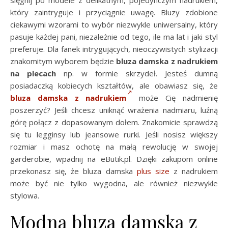
sięgnij po modele z delikatnym, pojedynczym nadrukiem,
który zaintryguje i przyciągnie uwagę. Bluzy zdobione
ciekawymi wzorami to wybór niezwykle uniwersalny, który
pasuje każdej pani, niezależnie od tego, ile ma lat i jaki styl
preferuje. Dla fanek intrygujących, nieoczywistych stylizacji
znakomitym wyborem będzie
bluza damska z nadrukiem
na plecach
np. w formie skrzydeł. Jesteś dumną
posiadaczką kobiecych kształtów, ale obawiasz się, że
bluza damska z nadrukiem
może Cię nadmienię
poszerzyć? Jeśli chcesz uniknąć wrażenia nadmiaru, luźną
górę połącz z dopasowanym dołem. Znakomicie sprawdzą
się tu legginsy lub jeansowe rurki. Jeśli nosisz większy
rozmiar i masz ochotę na małą rewolucję w swojej
garderobie, wpadnij na eButik.pl. Dzięki zakupom online
przekonasz się, że bluza damska
plus size
z nadrukiem
może być nie tylko wygodna, ale również niezwykle
stylowa.
Modna bluza damska z