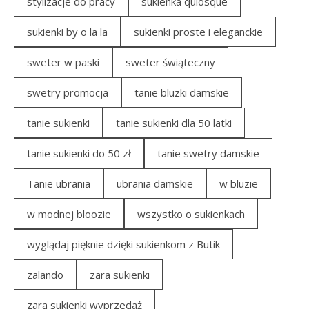
stylizacje do pracy
sukienka quiosque
sukienki by o la la
sukienki proste i eleganckie
sweter w paski
sweter świąteczny
swetry promocja
tanie bluzki damskie
tanie sukienki
tanie sukienki dla 50 latki
tanie sukienki do 50 zł
tanie swetry damskie
Tanie ubrania
ubrania damskie
w bluzie
w modnej bloozie
wszystko o sukienkach
wyglądaj pięknie dzięki sukienkom z Butik
zalando
zara sukienki
zara sukienki wyprzedaż