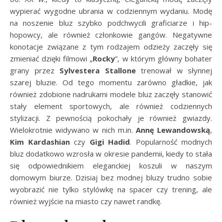
wypierać wygodne ubrania w codziennym wydaniu. Modę
na noszenie bluz szybko podchwycili graficiarze i hip-
hopowcy, ale również członkowie gangów. Negatywne
konotacje związane z tym rodzajem odzieży zaczęły się
zmieniać dzięki filmowi „
Rocky
”, w którym główny bohater
grany przez
Sylvestera Stallone
trenował w słynnej
szarej bluzie. Od tego momentu zarówno gładkie, jak
również zdobione nadrukami modele bluz zaczęły stanowić
stały element sportowych, ale również codziennych
stylizacji. Z pewnością pokochały je również gwiazdy.
Wielokrotnie widywano w nich m.in.
Annę Lewandowską
,
Kim Kardashian
czy
Gigi Hadid
. Popularność modnych
bluz dodatkowo wzrosła w okresie pandemii, kiedy to stała
się odpowiednikiem eleganckiej koszuli w naszym
domowym biurze. Dzisiaj bez modnej bluzy trudno sobie
wyobrazić nie tylko stylówkę na spacer czy trening, ale
również wyjście na miasto czy nawet randkę.