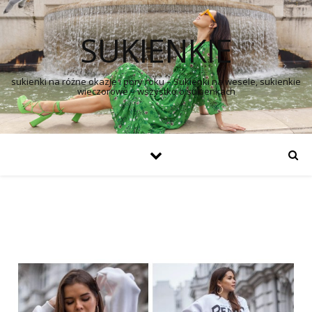
SUKIENKIE
sukienki na różne okazje i pory roku – Sukienki na wesele, sukienkie
wieczorowe – wszystko o sukienkach