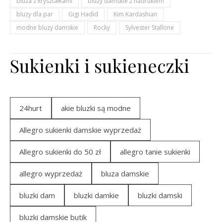
bluza z kryształkami
bluzy damskie z nadrukiem
bluzy dla par
Gigi Hadid
Kim Kardashian
modne bluzy damskie
Rocky
Sylvester Stallone
Sukienki i sukieneczki
24hurt
akie bluzki są modne
Allegro sukienki damskie wyprzedaż
Allegro sukienki do 50 zł
allegro tanie sukienki
allegro wyprzedaż
bluza damskie
bluzki dam
bluzki damkie
bluzki damski
bluzki damskie butik