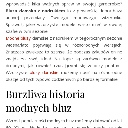
wprowadzić kilka ważnych spraw w swojej garderobie?
Bluza damska z nadrukiem
to z pewnością dobra baza
udanej przemiany Twojego modowego wizerunku.
Sprawdź, jakie wzorzyste modele warto mieć w swojej
szafie w tym sezonie.
Modne bluzy
damskie z nadrukiem w tegorocznym sezonie
wiosna/lato pojawiają się w różnorodnych wersjach.
Znacząco zwiększa to szansę, że podczas zakupów online
znajdziesz swój ideał. Na topie są zarówno modele z
drobnymi, jak również rzucającymi się w oczy printami.
Wzorzyste
bluzy damskie
możemy nosić na różnorodne
okazje od tych typowo codziennych po bardziej formalne.
Burzliwa historia
modnych bluz
Wzrost popularności modnych bluz możemy datować od lat
60. XX w., kiedy to klasyczną, elegancką modę zaczęły