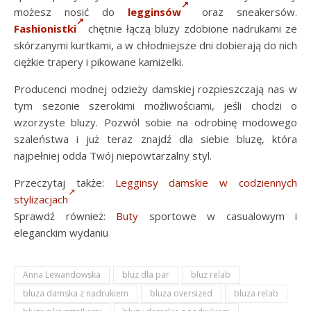
możesz nosić do
legginsów
oraz sneakersów.
Fashionistki
chętnie łączą bluzy zdobione nadrukami ze
skórzanymi kurtkami, a w chłodniejsze dni dobierają do nich
ciężkie trapery i pikowane kamizelki.
Producenci modnej odzieży damskiej rozpieszczają nas w
tym sezonie szerokimi możliwościami, jeśli chodzi o
wzorzyste bluzy. Pozwól sobie na odrobinę modowego
szaleństwa i już teraz znajdź dla siebie bluzę, która
najpełniej odda Twój niepowtarzalny styl.
Przeczytaj także:
Legginsy damskie w codziennych
stylizacjach
Sprawdź również:
Buty
sportowe w casualowym i
eleganckim wydaniu
Anna Lewandowska
bluz dla par
bluz relab
bluza damska z nadrukiem
bluza oversized
bluza relab