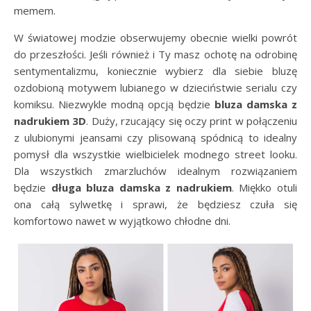
memem.
W światowej modzie obserwujemy obecnie wielki powrót
do przeszłości. Jeśli również i Ty masz ochotę na odrobinę
sentymentalizmu, koniecznie wybierz dla siebie bluzę
ozdobioną motywem lubianego w dzieciństwie serialu czy
komiksu. Niezwykle modną opcją będzie
bluza damska z
nadrukiem 3D
. Duży, rzucający się oczy print w połączeniu
z ulubionymi jeansami czy plisowaną spódnicą to idealny
pomysł dla wszystkie wielbicielek modnego street looku.
Dla wszystkich zmarzluchów idealnym rozwiązaniem
będzie
długa bluza damska z nadrukiem
. Miękko otuli
ona całą sylwetkę i sprawi, że będziesz czuła się
komfortowo nawet w wyjątkowo chłodne dni.