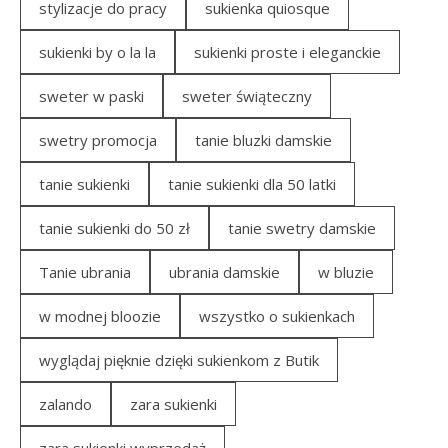
stylizacje do pracy
sukienka quiosque
sukienki by o la la
sukienki proste i eleganckie
sweter w paski
sweter świąteczny
swetry promocja
tanie bluzki damskie
tanie sukienki
tanie sukienki dla 50 latki
tanie sukienki do 50 zł
tanie swetry damskie
Tanie ubrania
ubrania damskie
w bluzie
w modnej bloozie
wszystko o sukienkach
wyglądaj pięknie dzięki sukienkom z Butik
zalando
zara sukienki
zara sukienki wyprzedaż