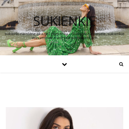
SUKIENKIE
sukienki na różne okazje i pory roku – Sukienki na wesele, sukienkie
wieczorowe – wszystko o sukienkach