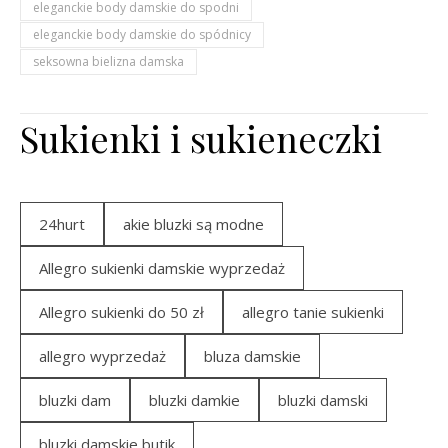
eleganckie body damskie do spodni
eleganckie body damskie do spódnicy
seksowna bielizna damska
Sukienki i sukieneczki
24hurt
akie bluzki są modne
Allegro sukienki damskie wyprzedaż
Allegro sukienki do 50 zł
allegro tanie sukienki
allegro wyprzedaż
bluza damskie
bluzki dam
bluzki damkie
bluzki damski
bluzki damskie butik