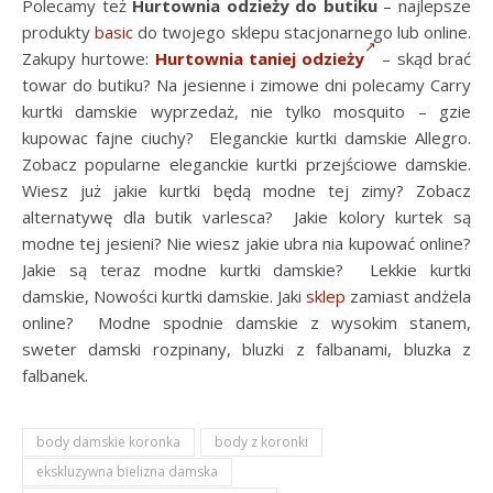
Polecamy też
Hurtownia odzieży do butiku
– najlepsze
produkty
basic
do twojego sklepu stacjonarnego lub online.
Zakupy hurtowe:
Hurtownia taniej odzieży
– skąd brać
towar do butiku? Na jesienne i zimowe dni polecamy Carry
kurtki damskie wyprzedaż, nie tylko mosquito – gzie
kupowac fajne ciuchy? Eleganckie kurtki damskie Allegro.
Zobacz popularne eleganckie kurtki przejściowe damskie.
Wiesz już jakie kurtki będą modne tej zimy? Zobacz
alternatywę dla butik varlesca? Jakie kolory kurtek są
modne tej jesieni? Nie wiesz jakie ubra nia kupować online?
Jakie są teraz modne kurtki damskie? Lekkie kurtki
damskie, Nowości kurtki damskie. Jaki
sklep
zamiast andżela
online? Modne spodnie damskie z wysokim stanem,
sweter damski rozpinany, bluzki z falbanami, bluzka z
falbanek.
body damskie koronka
body z koronki
ekskluzywna bielizna damska