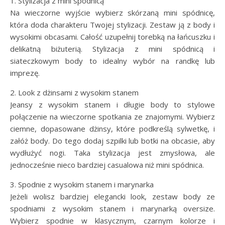
1. Stylizacja z mini spódnicą
Na wieczorne wyjście wybierz skórzaną mini spódnicę,
która doda charakteru Twojej stylizacji. Zestaw ją z body i
wysokimi obcasami. Całość uzupełnij torebką na łańcuszku i
delikatną biżuterią. Stylizacja z mini spódnicą i
siateczkowym body to idealny wybór na randkę lub
imprezę.
2. Look z dżinsami z wysokim stanem
Jeansy z wysokim stanem i długie body to stylowe
połączenie na wieczorne spotkania ze znajomymi. Wybierz
ciemne, dopasowane dżinsy, które podkreślą sylwetkę, i
załóż body. Do tego dodaj szpilki lub botki na obcasie, aby
wydłużyć nogi. Taka stylizacja jest zmysłowa, ale
jednocześnie nieco bardziej casualowa niż mini spódnica.
3. Spodnie z wysokim stanem i marynarka
Jeżeli wolisz bardziej elegancki look, zestaw body ze
spodniami z wysokim stanem i marynarką oversize.
Wybierz spodnie w klasycznym, czarnym kolorze i