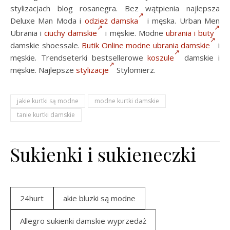
stylizacjach blog rosanegra. Bez wątpienia najlepsza
Deluxe Man Moda i
odzież damska
i męska. Urban Men
Ubrania i
ciuchy damskie
i męskie. Modne
ubrania i buty
damskie shoessale.
Butik Online
modne ubrania damskie
i
męskie. Trendseterki bestsellerowe
koszule
damskie i
męskie. Najlepsze
stylizacje
Stylomierz.
jakie kurtki są modne
modne kurtki damskie
tanie kurtki damskie
Sukienki i sukieneczki
24hurt
akie bluzki są modne
Allegro sukienki damskie wyprzedaż