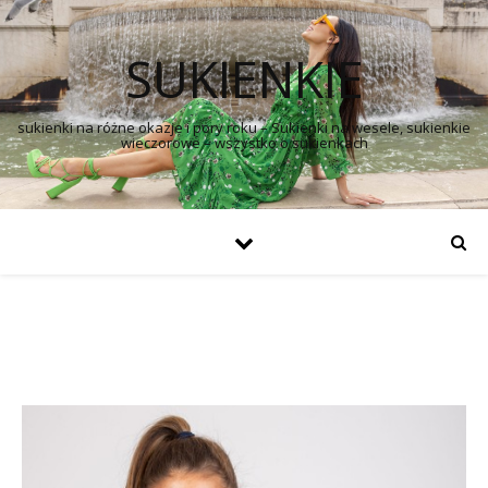
SUKIENKIE
sukienki na różne okazje i pory roku – Sukienki na wesele, sukienkie
wieczorowe – wszystko o sukienkach