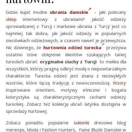
Gdzie kupić modne
ubrania damskie
– jaki polecany
sklep
internetowy z ubraniami? Jakość odzieży
sprowadzanej z Turcji i markowe ubrania z Turcji jest co
najmniej tak dobra, jak jakość odzieży w popularnych
sieciówkach odzieżowych, a czasem nawet je przewyższa.
Nic dziwnego, że
hurtownia odzież turecka
przeżywa
ostatnio istne oblężenie klientów szukających taniej
tureckich ubrań.
oryginalne ciuchy z Turcji
to mekka dla
wszystkich, którzy pragną odkryć modę o niepowtarzalnym
charakterze. Turecka odzież jest znana z niezwykłych
wzorów, które łączą tradycję z nowoczesnością.
Wzory
inspirowane orientem, motywy etniczne i bogata
kolorystyka są charakterystycznymi cechami odzieży
tureckiej. Zobacz też kolekcję ubrań latynka dostępna w
sprzedaży hurtowej.
Zobacz ponadto. popularne
sukienki
dresowe blog
merenge, Moda i Fashion Hunters, Fajne Bluzki Damskie w