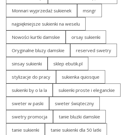
Monnari wyprzedaż sukienek
msngr
najpiękniejsze sukienki na weselu
Nowości kurtki damskie
orsay sukienki
Oryginalne bluzy damskie
reserved swetry
sinsay sukienki
sklep ebutik.pl
stylizacje do pracy
sukienka quiosque
sukienki by o la la
sukienki proste i eleganckie
sweter w paski
sweter świąteczny
swetry promocja
tanie bluzki damskie
tanie sukienki
tanie sukienki dla 50 latki