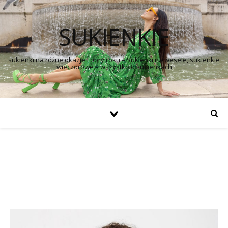
SUKIENKIE
sukienki na różne okazje i pory roku – Sukienki na wesele, sukienkie
wieczorowe – wszystko o sukienkach