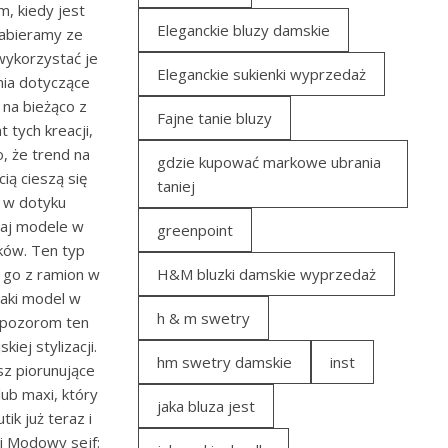
m, kiedy jest
Eleganckie bluzy damskie
zabieramy ze
wykorzystać je
Eleganckie sukienki wyprzedaż
nia dotyczące
na bieżąco z
Fajne tanie bluzy
tych kreacji,
o, że trend na
gdzie kupować markowe ubrania
ią cieszą się
taniej
h w dotyku
zaj modele w
greenpoint
uków. Ten typ
 go z ramion w
H&M bluzki damskie wyprzedaż
taki model w
h & m swetry
w pozorom ten
iej stylizacji.
hm swetry damskie
inst
z piorunujące
lub maxi, który
jaka bluza jest
ik już teraz i
ój Modowy sejf: