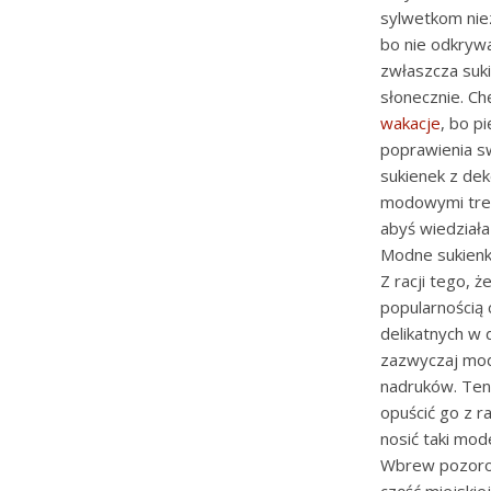
sylwetkom nie
bo nie odkryw
zwłaszcza sukie
słonecznie. Ch
wakacje
, bo p
poprawienia sw
sukienek z de
modowymi trend
abyś wiedziała 
Modne sukienk
Z racji tego, 
popularnością 
delikatnych w
zazwyczaj mode
nadruków. Ten
opuścić go z r
nosić taki mod
Wbrew pozorom 