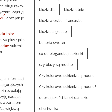
których na
le długi rękaw
bluzki dla
bluzki letnie
ycznie. Zajrzyj
ki
oraz jak je
bluzki włoskie i francuskie
bluzki za grosze
Jaki kolor
a 50 plus? Jaka
bonprix sweter
anckie
sukienki
i.
co do eleganckiej sukienki
czy bluzy są modne
Czy kolorowe sukienki są modne
ogu informacji
najgorętszych
Czy kolorowe sukienki są modne?
nki rozpalają
szyję nadając
dobrej jakości kurtki damskie
e, a zarazem
 Największą
ehurtwolka