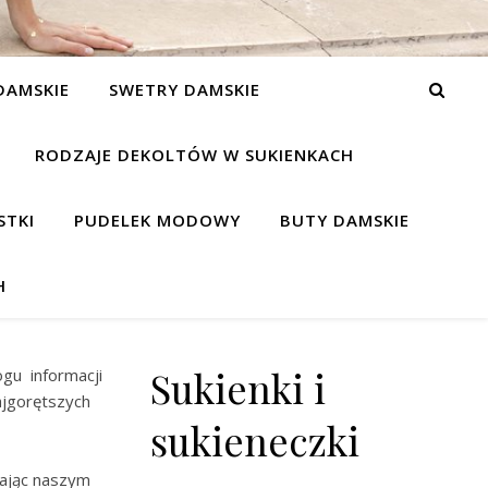
DAMSKIE
SWETRY DAMSKIE
RODZAJE DEKOLTÓW W SUKIENKACH
STKI
PUDELEK MODOWY
BUTY DAMSKIE
H
Sukienki i
ogu informacji
ajgorętszych
sukieneczki
dając naszym