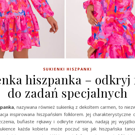
SUKIENKI HISZPANKI
enka hiszpanka – odkryj 
do zadań specjalnych
zpanka
, nazywana również sukienką z dekoltem carmen, to niezw
cja inspirowana hiszpańskim folklorem. Jej charakterystyczne c
zczenia, bufiaste rękawy i odkryte ramiona, nadają jej wyjąt
ukience każda kobieta może poczuć się jak hiszpańska tanc