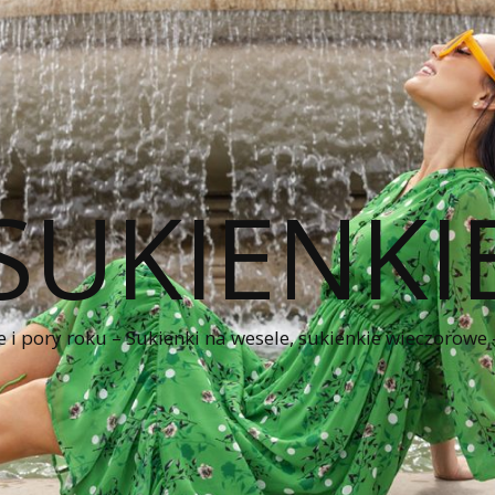
SUKIENKI
e i pory roku – Sukienki na wesele, sukienkie wieczorowe