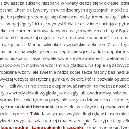
ą zwłaszcza sukienki hiszpanki w kwiaty cieszą się w okresie letni
onecznie. Chętnie używamy ich w codziennych stylizacjach, a także 
je, bo pięknie prezentują się również na plaży. Komu pasują? Jak 
ia swojej figury? Kto je wymyślił? Na te oraz inne nurtujące pyta
dekoltem carmen odpowiadamy w naszych wpisach na blogu! Bądź 
ndami i sprawdzaj regularnie aktualizowane wiadomości na temat 
a jak je nosić. Modne sukienki z hiszpańskim dekoltem Z racji teg
amion ma największy sens w ciepłe miesiące, to dużą popularnośc
kienki hiszpanki. Takie modele szyje się ze zwiewnych i delikatnyc
ozdobionych modnymi wzorami lub gładkich. Na topie są zazwyc
ropikalne wzory, ale świetnie radzą sobie także fasony bez nadr
zwyczaj wszytą elastyczną gumkę w dekolt, która pozwala opuścić
wili. Jeśli akurat nie chcesz eksponować ramion, to możesz nosić 
tylu – wtedy dekolt wygląda jak okrągły lub kwadratowy. Wbre
 sprawdzi się nie tylko na plaży, ale też jako dziewczęca część miejsk
wagę
na sukienki hiszpanki
na wesele, w których na pewno zrobis
żdej imprezie. Takie fasony mają zwykle długi rękaw i fason midi 
ylwetka wygląda szlachetniej i majestatycznie. Zajrzyj na blog eBut
kupić modne i tanie sukienki hiszpanki
oraz jak je nosić.Tw