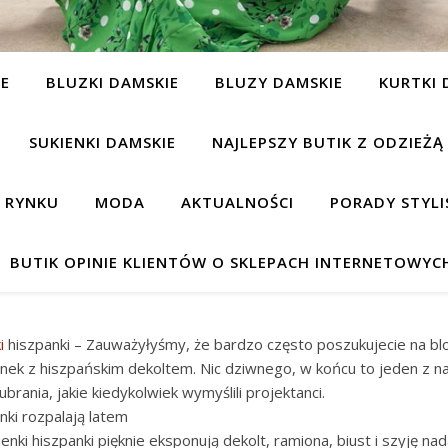
IE
BLUZKI DAMSKIE
BLUZY DAMSKIE
KURTKI 
SUKIENKI DAMSKIE
NAJLEPSZY BUTIK Z ODZIEŻĄ
A RYNKU
MODA
AKTUALNOŚCI
PORADY STYLI
BUTIK OPINIE KLIENTÓW O SKLEPACH INTERNETOWYC
i
hiszpanki – Zauważyłyśmy, że bardzo często poszukujecie na bl
nek z hiszpańskim dekoltem. Nic dziwnego, w końcu to jeden z n
brania, jakie kiedykolwiek wymyślili projektanci.
anki rozpalają latem
nki hiszpanki pięknie eksponują dekolt, ramiona, biust i szyję na