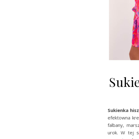
Suki
Sukienka his
efektowna krea
falbany, mars
urok. W tej s