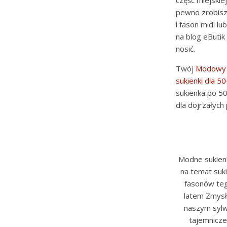
część miejskie
pewno zrobisz 
i fason midi lu
na blog eButik 
nosić.
Twój
Modowy s
sukienki dla 50-
sukienka po 50
dla dojrzałych
Modne sukienk
na temat suk
fasonów tego
latem Zmysło
naszym sylw
tajemnicze