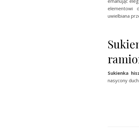
emanując eleg
elementowi d
uwielbiana prz
Sukie
ramio
Sukienka his
nasycony duc