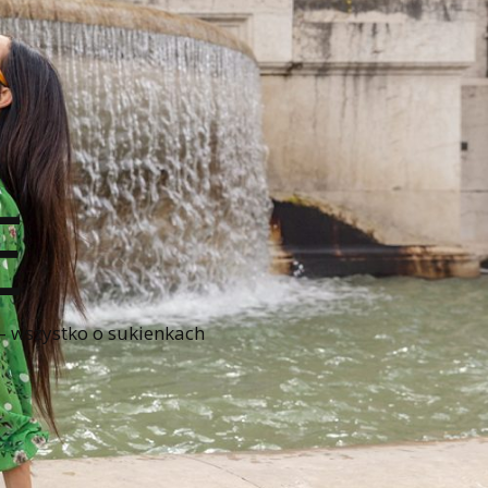
E
 – wszystko o sukienkach