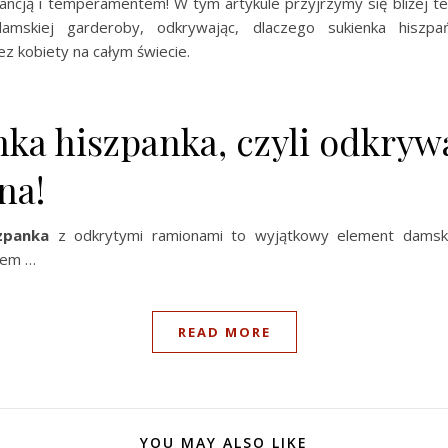
ancją i temperamentem! W tym artykule przyjrzymy się bliżej t
amskiej garderoby, odkrywając, dlaczego sukienka hiszpa
ez kobiety na całym świecie.
nka hiszpanka, czyli odkry
na!
zpanka
z odkrytymi ramionami to wyjątkowy element damski
hem …
READ MORE
YOU MAY ALSO LIKE