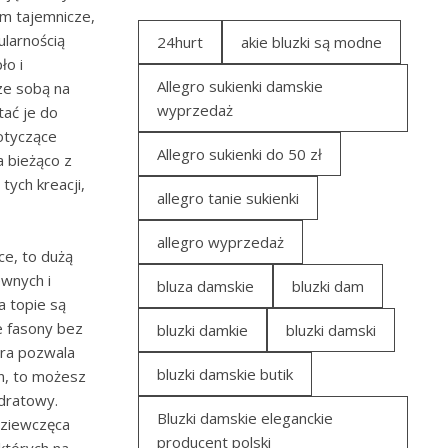
em tajemnicze,
larnością
24hurt
akie bluzki są modne
ło i
Allegro sukienki damskie
ze sobą na
wyprzedaż
tać je do
dotyczące
Allegro sukienki do 50 zł
 bieżąco z
ych kreacji,
allegro tanie sukienki
allegro wyprzedaż
ce, to dużą
ewnych i
bluza damskie
bluzki dam
a topie są
e fasony bez
bluzki damkie
bluzki damski
óra pozwala
bluzki damskie butik
on, to możesz
adratowy.
Bluzki damskie eleganckie
 dziewczęca
producent polski