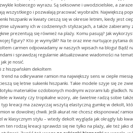
zwykle kobiecego wyrazu. Są seksowne i uwodzicielskie, a zaraz
ają wszystkiego i pozwalają pracować wyobraźni. Największą popu
nki hiszpanki w kwiaty cieszą się w okresie letnim, kiedy jest ciep
ętnie używamy ich w codziennych stylizacjach, a także zabieramy 
ięknie prezentują się również na plaży. Komu pasują? Jak wykorzys
ojej figury? Kto je wymyślił? Na te oraz inne nurtujące pytania 
koltem carmen odpowiadamy w naszych wpisach na blogu! Bądź na
ami i sprawdzaj regularnie aktualizowane wiadomości na temat t
jak je nosić.
i z hiszpańskim dekoltem
że trend na odkrywanie ramion ma największy sens w ciepłe miesią
cieszą się letnie sukienki hiszpanki. Takie modele szyje się ze zwi
 dotyku materiałów ozdobionych modnymi wzorami lub gładkich. N
le w kwiaty czy tropikalne wzory, ale świetnie radzą sobie takż
 typ kreacji ma zazwyczaj wszytą elastyczną gumkę w dekolt, kt
amion w dowolnej chwili. Jeśli akurat nie chcesz eksponować rami
el w klasycznym stylu – wtedy dekolt wygląda jak okrągły lub kw
ten rodzaj kreacji sprawdzi się nie tylko na plaży, ale też jako