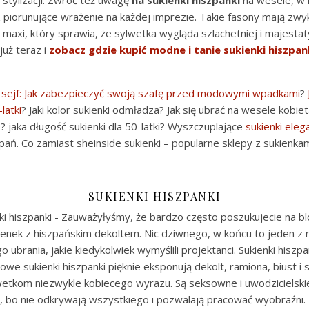
j stylizacji. Zwróć też uwagę
na sukienki hiszpanki
na wesele, w 
piorunujące wrażenie na każdej imprezie. Takie fasony mają zwyk
b maxi, który sprawia, że sylwetka wygląda szlachetniej i majestat
już teraz i
zobacz gdzie kupić modne i tanie sukienki hiszpan
ejf: Jak zabezpieczyć swoją szafę przed modowymi wpadkami
?
latki
? Jaki kolor sukienki odmładza? Jak się ubrać na wesele kobiet
? jaka długość sukienki dla 50-latki? Wyszczuplające
sukienki eleg
 pań. Co zamiast sheinside sukienki – popularne sklepy z sukienkam
SUKIENKI HISZPANKI
i hiszpanki - Zauważyłyśmy, że bardzo często poszukujecie na bl
ienek z hiszpańskim dekoltem. Nic dziwnego, w końcu to jeden z 
 ubrania, jakie kiedykolwiek wymyślili projektanci. Sukienki hiszpa
we sukienki hiszpanki pięknie eksponują dekolt, ramiona, biust i 
etkom niezwykle kobiecego wyrazu. Są seksowne i uwodzicielski
, bo nie odkrywają wszystkiego i pozwalają pracować wyobraźni.