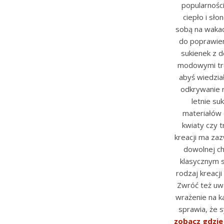
popularności
ciepło i sł
sobą na wakac
do poprawien
sukienek z 
modowymi tre
abyś wiedział
odkrywanie r
letnie su
materiałów 
kwiaty czy t
kreacji ma za
dowolnej ch
klasycznym s
rodzaj kreacji
Zwróć też u
wrażenie na ka
sprawia, że s
zobacz gdzie 