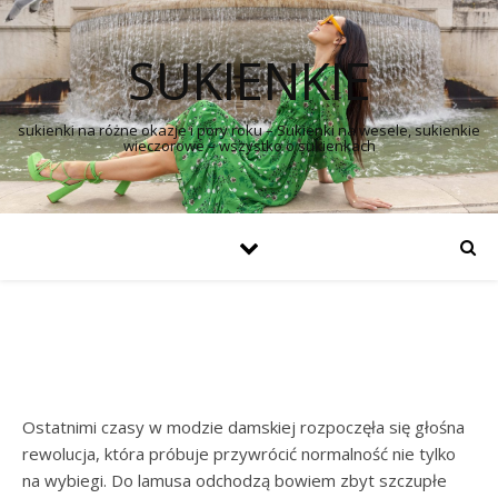
SUKIENKIE
sukienki na różne okazje i pory roku – Sukienki na wesele, sukienkie
wieczorowe – wszystko o sukienkach
Ostatnimi czasy w modzie damskiej rozpoczęła się głośna
rewolucja, która próbuje przywrócić normalność nie tylko
na wybiegi. Do lamusa odchodzą bowiem zbyt szczupłe