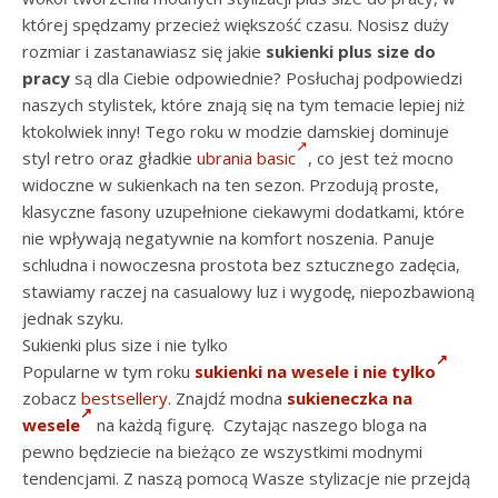
której spędzamy przecież większość czasu. Nosisz duży
rozmiar i zastanawiasz się jakie
sukienki plus size do
pracy
są dla Ciebie odpowiednie? Posłuchaj podpowiedzi
naszych stylistek, które znają się na tym temacie lepiej niż
ktokolwiek inny! Tego roku w modzie damskiej dominuje
styl retro oraz gładkie
ubrania basic
, co jest też mocno
widoczne w sukienkach na ten sezon. Przodują proste,
klasyczne fasony uzupełnione ciekawymi dodatkami, które
nie wpływają negatywnie na komfort noszenia. Panuje
schludna i nowoczesna prostota bez sztucznego zadęcia,
stawiamy raczej na casualowy luz i wygodę, niepozbawioną
jednak szyku.
Sukienki plus size i nie tylko
Popularne w tym roku
sukienki na wesele i nie tylko
zobacz
bestsellery
. Znajdź modna
sukieneczka na
wesele
na każdą figurę. Czytając naszego bloga na
pewno będziecie na bieżąco ze wszystkimi modnymi
tendencjami. Z naszą pomocą Wasze stylizacje nie przejdą