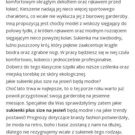
komfortowym okrągłym dekoltem oraz rękawem przed
łokieć. Kieszenie nadają jej nieco więcej sportowego
charakteru, co wcale nie wyklucza jej z biurowej garderoby.
Inną propozycją jest choćby model z wiskozy sięgający do
połowy łydki, z krótkim rękawem oraz modnym rozcięciem
sięgającym nieco powyżej kolan. Sukienka ma swobodny,
luźno puszczony krój, który pięknie zaakcentuje krągłe
biodra oraz zgrabne nogi. W pracy będziesz się w niej czuła
komfortowo, kobieco i jednocześnie profesjonalnie.
Dobierz do tego klasyczne szpilki albo niższe czółenka oraz
miejską torebkę ze skóry ekologicznej.
Jakie sukienki plus size na jesień będą modne?
Choć lato trwa w najlepsze, to o tej porze roku warto już
powoli przygotować swoją garderobę na jesienne
miesiące. Specjalnie dla Was sprawdziłyśmy zatem jakie
sukienki plus size na jesień
będą modne i na jakie trendy
postawić! Prognozy dotyczące branży fashion potwierdziły,
że moda na retro, boho i basic zostaną z nami na dłużej,
dlatego nie rezygnujemy wcale z sukienek tego rodzaju.