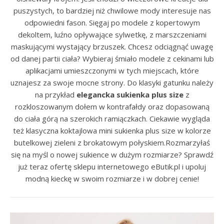
puszystych, to bardziej niż chwilowe mody interesuje nas
odpowiedni fason. Sięgaj po modele z kopertowym
dekoltem, luźno opływające sylwetkę, z marszczeniami
maskującymi wystający brzuszek. Chcesz odciągnąć uwagę
od danej partii ciała? Wybieraj śmiało modele z cekinami lub
aplikacjami umieszczonymi w tych miejscach, które
uznajesz za swoje mocne strony. Do klasyki gatunku należy
na przykład
elegancka sukienka plus size
z
rozkloszowanym dołem w kontrafałdy oraz dopasowaną
do ciała górą na szerokich ramiączkach. Ciekawie wygląda
też klasyczna koktajlowa mini sukienka plus size w kolorze
butelkowej zieleni z brokatowym połyskiem.Rozmarzyłaś
się na myśl o nowej sukience w dużym rozmiarze? Sprawdź
już teraz ofertę sklepu internetowego eButik.pl i upoluj
modną kieckę w swoim rozmiarze i w dobrej cenie!