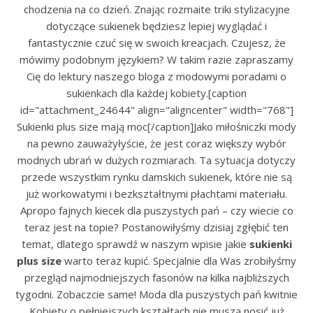
chodzenia na co dzień. Znając rozmaite triki stylizacyjne
dotyczące sukienek będziesz lepiej wyglądać i
fantastycznie czuć się w swoich kreacjach. Czujesz, że
mówimy podobnym językiem? W takim razie zapraszamy
Cię do lektury naszego bloga z modowymi poradami o
sukienkach dla każdej kobiety.[caption
id="attachment_24644" align="aligncenter" width="768"]
Sukienki plus size mają moc[/caption]Jako miłośniczki mody
na pewno zauważyłyście, że jest coraz większy wybór
modnych ubrań w dużych rozmiarach. Ta sytuacja dotyczy
przede wszystkim rynku damskich sukienek, które nie są
już workowatymi i bezkształtnymi płachtami materiału.
Apropo fajnych kiecek dla puszystych pań – czy wiecie co
teraz jest na topie? Postanowiłyśmy dzisiaj zgłębić ten
temat, dlatego sprawdź w naszym wpisie jakie
sukienki
plus size
warto teraz kupić. Specjalnie dla Was zrobiłyśmy
przegląd najmodniejszych fasonów na kilka najbliższych
tygodni. Zobaczcie same! Moda dla puszystych pań kwitnie
Kobiety o pełniejszych kształtach nie muszą nosić już