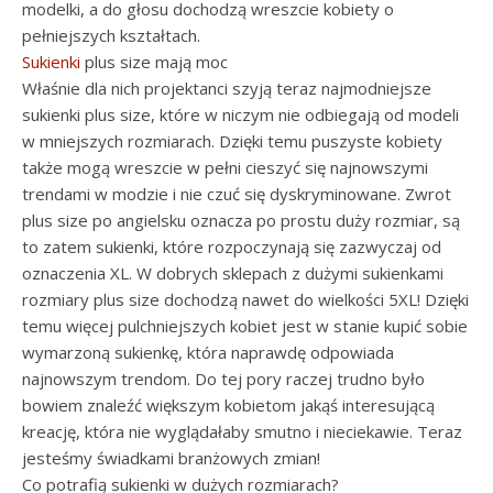
modelki, a do głosu dochodzą wreszcie kobiety o
pełniejszych kształtach.
Sukienki
plus size mają moc
Właśnie dla nich projektanci szyją teraz najmodniejsze
sukienki plus size, które w niczym nie odbiegają od modeli
w mniejszych rozmiarach. Dzięki temu puszyste kobiety
także mogą wreszcie w pełni cieszyć się najnowszymi
trendami w modzie i nie czuć się dyskryminowane. Zwrot
plus size po angielsku oznacza po prostu duży rozmiar, są
to zatem sukienki, które rozpoczynają się zazwyczaj od
oznaczenia XL. W dobrych sklepach z dużymi sukienkami
rozmiary plus size dochodzą nawet do wielkości 5XL! Dzięki
temu więcej pulchniejszych kobiet jest w stanie kupić sobie
wymarzoną sukienkę, która naprawdę odpowiada
najnowszym trendom. Do tej pory raczej trudno było
bowiem znaleźć większym kobietom jakąś interesującą
kreację, która nie wyglądałaby smutno i nieciekawie. Teraz
jesteśmy świadkami branżowych zmian!
Co potrafią sukienki w dużych rozmiarach?