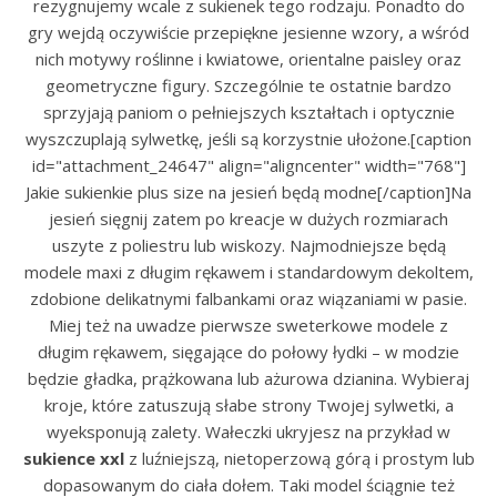
rezygnujemy wcale z sukienek tego rodzaju. Ponadto do
gry wejdą oczywiście przepiękne jesienne wzory, a wśród
nich motywy roślinne i kwiatowe, orientalne paisley oraz
geometryczne figury. Szczególnie te ostatnie bardzo
sprzyjają paniom o pełniejszych kształtach i optycznie
wyszczuplają sylwetkę, jeśli są korzystnie ułożone.[caption
id="attachment_24647" align="aligncenter" width="768"]
Jakie sukienkie plus size na jesień będą modne[/caption]Na
jesień sięgnij zatem po kreacje w dużych rozmiarach
uszyte z poliestru lub wiskozy. Najmodniejsze będą
modele maxi z długim rękawem i standardowym dekoltem,
zdobione delikatnymi falbankami oraz wiązaniami w pasie.
Miej też na uwadze pierwsze sweterkowe modele z
długim rękawem, sięgające do połowy łydki – w modzie
będzie gładka, prążkowana lub ażurowa dzianina. Wybieraj
kroje, które zatuszują słabe strony Twojej sylwetki, a
wyeksponują zalety. Wałeczki ukryjesz na przykład w
sukience xxl
z luźniejszą, nietoperzową górą i prostym lub
dopasowanym do ciała dołem. Taki model ściągnie też