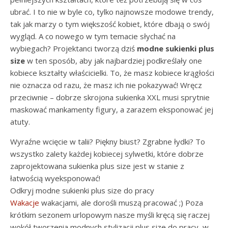
ubrać. I to nie w byle co, tylko najnowsze modowe trendy,
tak jak marzy o tym większość kobiet, które dbają o swój
wygląd. A co nowego w tym temacie słychać na
wybiegach? Projektanci tworzą dziś
modne sukienki plus
size
w ten sposób, aby jak najbardziej podkreślały one
kobiece kształty właścicielki. To, że masz kobiece krągłości
nie oznacza od razu, że masz ich nie pokazywać! Wręcz
przeciwnie – dobrze skrojona sukienka XXL musi sprytnie
maskować mankamenty figury, a zarazem eksponować jej
atuty.
Wyraźne wcięcie w talii? Piękny biust? Zgrabne łydki? To
wszystko zalety każdej kobiecej sylwetki, które dobrze
zaprojektowana sukienka plus size jest w stanie z
łatwością wyeksponować!
Odkryj modne sukienki plus size do pracy
Wakacje
wakacjami, ale dorośli muszą pracować ;) Poza
krótkim sezonem urlopowym nasze myśli kręcą się raczej
wokół tworzenia modnych stylizacji plus size do pracy, w