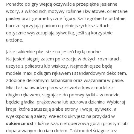
Ponadto do gry wejdą oczywiście przepiękne jesienne
wzory, a wśród nich motywy roślinne i kwiatowe, orientalne
paisley oraz geometryczne figury. Szczególnie te ostatnie
bardzo sprzyjają paniom o pełniejszych kształtach i
optycznie wyszczuplają sylwetkę, jeśli są korzystnie
ułożone.
Jakie sukienkie plus size na jesień będą modne
Na jesień sięgnij zatem po kreacje w dużych rozmiarach
uszyte z poliestru lub wiskozy. Najmodniejsze będą
modele maxi z długim rękawem i standardowym dekoltem,
zdobione delikatnymi falbankami oraz wiązaniami w pasie.
Miej też na uwadze pierwsze sweterkowe modele z
długim rękawem, sięgające do połowy łydki – w modzie
będzie gładka, prążkowana lub ażurowa dzianina. Wybieraj
kroje, które zatuszują słabe strony Twojej sylwetki, a
wyeksponują zalety. Wałeczki ukryjesz na przykład w
sukience xxl
z luźniejszą, nietoperzową górą i prostym lub
dopasowanym do ciała dołem. Taki model ściągnie też