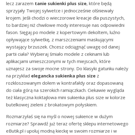
lecz zarazem
tanie sukienki plus size
, które będą
sprzyjały Twojej sylwetce i jednocześnie olśniewały
krojem. Jeśli chodzi o wieczorowe kreacje dla puszystych,
to bardziej niż chwilowe mody interesuje nas odpowiedni
fason. Sięgaj po modele z kopertowym dekoltem, luźno
opływające sylwetkę, z marszczeniami maskującymi
wystający brzuszek. Chcesz odciągnąć uwagę od danej
partii ciała? Wybieraj śmiało modele z cekinami lub
aplikacjami umieszczonymi w tych miejscach, które
uznajesz za swoje mocne strony. Do klasyki gatunku należy
na przykład
elegancka sukienka plus size
z
rozkloszowanym dołem w kontrafałdy oraz dopasowaną
do ciała górą na szerokich ramiączkach. Ciekawie wygląda
też klasyczna koktajlowa mini sukienka plus size w kolorze
butelkowej zieleni z brokatowym połyskiem.
Rozmarzyłaś się na myśl o nowej sukience w dużym
rozmiarze? Sprawdź już teraz ofertę sklepu internetowego
eButik.pl i upoluj modną kieckę w swoim rozmiarze i w