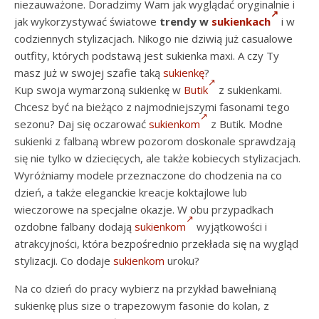
niezauważone. Doradzimy Wam jak wyglądać oryginalnie i
jak wykorzystywać światowe
trendy w
sukienkach
i w
codziennych stylizacjach. Nikogo nie dziwią już casualowe
outfity, których podstawą jest sukienka maxi. A czy Ty
masz już w swojej szafie taką
sukienkę
?
Kup swoja wymarzoną sukienkę w
Butik
z sukienkami.
Chcesz być na bieżąco z najmodniejszymi fasonami tego
sezonu? Daj się oczarować
sukienkom
z Butik. Modne
sukienki z falbaną wbrew pozorom doskonale sprawdzają
się nie tylko w dziecięcych, ale także kobiecych stylizacjach.
Wyróżniamy modele przeznaczone do chodzenia na co
dzień, a także eleganckie kreacje koktajlowe lub
wieczorowe na specjalne okazje. W obu przypadkach
ozdobne falbany dodają
sukienkom
wyjątkowości i
atrakcyjności, która bezpośrednio przekłada się na wygląd
stylizacji. Co dodaje
sukienkom
uroku?
Na co dzień do pracy wybierz na przykład bawełnianą
sukienkę plus size o trapezowym fasonie do kolan, z