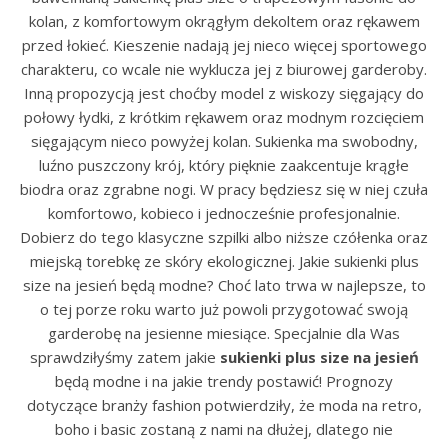
kolan, z komfortowym okrągłym dekoltem oraz rękawem
przed łokieć. Kieszenie nadają jej nieco więcej sportowego
charakteru, co wcale nie wyklucza jej z biurowej garderoby.
Inną propozycją jest choćby model z wiskozy sięgający do
połowy łydki, z krótkim rękawem oraz modnym rozcięciem
sięgającym nieco powyżej kolan. Sukienka ma swobodny,
luźno puszczony krój, który pięknie zaakcentuje krągłe
biodra oraz zgrabne nogi. W pracy będziesz się w niej czuła
komfortowo, kobieco i jednocześnie profesjonalnie.
Dobierz do tego klasyczne szpilki albo niższe czółenka oraz
miejską torebkę ze skóry ekologicznej. Jakie sukienki plus
size na jesień będą modne? Choć lato trwa w najlepsze, to
o tej porze roku warto już powoli przygotować swoją
garderobę na jesienne miesiące. Specjalnie dla Was
sprawdziłyśmy zatem jakie
sukienki plus size na jesień
będą modne i na jakie trendy postawić! Prognozy
dotyczące branży fashion potwierdziły, że moda na retro,
boho i basic zostaną z nami na dłużej, dlatego nie