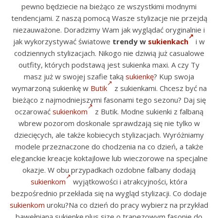
pewno będziecie na bieżąco ze wszystkimi modnymi
tendencjami. Z naszą pomocą Wasze stylizacje nie przejdą
niezauważone. Doradzimy Wam jak wyglądać oryginalnie i
jak wykorzystywać światowe
trendy w
sukienkach
i w
codziennych stylizacjach. Nikogo nie dziwią już casualowe
outfity, których podstawą jest sukienka maxi. A czy Ty
masz już w swojej szafie taką
sukienkę
? Kup swoja
wymarzoną sukienkę w
Butik
z sukienkami. Chcesz być na
bieżąco z najmodniejszymi fasonami tego sezonu? Daj się
oczarować
sukienkom
z Butik. Modne sukienki z falbaną
wbrew pozorom doskonale sprawdzają się nie tylko w
dziecięcych, ale także kobiecych stylizacjach. Wyróżniamy
modele przeznaczone do chodzenia na co dzień, a także
eleganckie kreacje koktajlowe lub wieczorowe na specjalne
okazje. W obu przypadkach ozdobne falbany dodają
sukienkom
wyjątkowości i atrakcyjności, która
bezpośrednio przekłada się na wygląd stylizacji. Co dodaje
sukienkom
uroku?Na co dzień do pracy wybierz na przykład
bawełnianą sukienkę plus size o trapezowym fasonie do