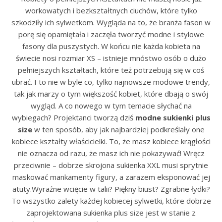
workowatych i bezkształtnych ciuchów, które tylko
szkodziły ich sylwetkom. Wygląda na to, że branża fason w
porę się opamiętała i zaczęła tworzyć modne i stylowe
fasony dla puszystych. W końcu nie każda kobieta na
świecie nosi rozmiar XS – istnieje mnóstwo osób o dużo
pełniejszych kształtach, które też potrzebują się w coś
ubrać. I to nie w byle co, tylko najnowsze modowe trendy,
tak jak marzy o tym większość kobiet, które dbają o swój
wygląd. A co nowego w tym temacie słychać na
wybiegach? Projektanci tworzą dziś
modne sukienki plus
size
w ten sposób, aby jak najbardziej podkreślały one
kobiece kształty właścicielki. To, że masz kobiece krągłości
nie oznacza od razu, że masz ich nie pokazywać! Wręcz
przeciwnie – dobrze skrojona sukienka XXL musi sprytnie
maskować mankamenty figury, a zarazem eksponować jej
atuty.Wyraźne wcięcie w talii? Piękny biust? Zgrabne łydki?
To wszystko zalety każdej kobiecej sylwetki, które dobrze
zaprojektowana sukienka plus size jest w stanie z