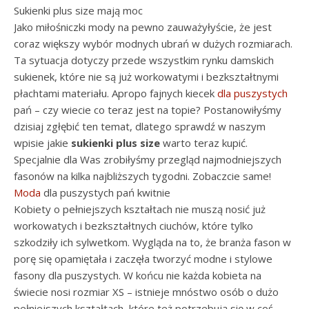
Sukienki plus size mają moc
Jako miłośniczki mody na pewno zauważyłyście, że jest
coraz większy wybór modnych ubrań w dużych rozmiarach.
Ta sytuacja dotyczy przede wszystkim rynku damskich
sukienek, które nie są już workowatymi i bezkształtnymi
płachtami materiału. Apropo fajnych kiecek
dla puszystych
pań – czy wiecie co teraz jest na topie? Postanowiłyśmy
dzisiaj zgłębić ten temat, dlatego sprawdź w naszym
wpisie jakie
sukienki plus size
warto teraz kupić.
Specjalnie dla Was zrobiłyśmy przegląd najmodniejszych
fasonów na kilka najbliższych tygodni. Zobaczcie same!
Moda
dla puszystych pań kwitnie
Kobiety o pełniejszych kształtach nie muszą nosić już
workowatych i bezkształtnych ciuchów, które tylko
szkodziły ich sylwetkom. Wygląda na to, że branża fason w
porę się opamiętała i zaczęła tworzyć modne i stylowe
fasony dla puszystych. W końcu nie każda kobieta na
świecie nosi rozmiar XS – istnieje mnóstwo osób o dużo
pełniejszych kształtach, które też potrzebują się w coś