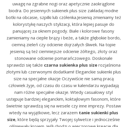
uwagę na zgrabne nogi oraz apetycznie zaokrąglone
biodra. Do jesiennych sukienek plus size zakładaj modne
botki na obcasie, szpilki lub czółenka.Jesienią zmieniamy też
kolorystykę naszych stylizacji, która lepiej pasuje do
panującej za oknem pogody. Białe i kolorowe fasony
zamieniamy na ciepłe brązy i beże, a także głębokie bordo,
ciemną zieleń czy odcienie dojrzałych śliwek. Na topie
jesienią są też ciemniejsze odcienie żółtego, złoty oraz
stonowane odcienie pomarańczowego. Doskonale
sprawdzi się także
czarna sukienka plus size
rozjaśniona
złotymi lub czerwonymi dodatkami! Eleganckie sukienki plus
size na specjalne okazje Oczywiście nie samą pracą
człowiek żyje, od czasu do czasu w kalendarzu wypadają
nam różne specjalne okazje. Wtedy casualowy styl
ustępuje bardziej eleganckim, koktajlowym fasonom, które
świetnie sprawdzą się na wesele czy inne imprezy. Postaw
wtedy na wyjątkowe, lecz zarazem
tanie sukienki plus
size
, które będą sprzyjały Twojej sylwetce i jednocześnie
olśniewały krojem. Jeśli chodzi o wieczorowe kreacje dla