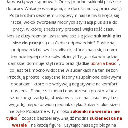
łatwością wyeksponować! Odkryj modne sukienki plus size
do pracy Wakacje wakacjami, ale dorośli muszą pracować ;)
Poza krótkim sezonem urlopowym nasze myśli kręcą się
raczej wokół tworzenia modnych stylizacji plus size do
pracy, w której spędzamy przecież większość czasu.
Nosisz duży rozmiar i zastanawiasz się jakie
sukienki plus
size do pracy
są dla Ciebie odpowiednie? Posłuchaj
podpowiedzi naszych stylistek, które znają się na tym
temacie lepiej niż ktokolwiek inny! Tego roku w modzie
damskiej dominuje styl retro oraz gładkie
ubrania basic
,
co jest też mocno widoczne w sukienkach na ten sezon.
Przodują proste, klasyczne fasony uzupełnione ciekawymi
dodatkami, które nie wpływają negatywnie na komfort
noszenia. Panuje schludna i nowoczesna prostota bez
sztucznego zadęcia, stawiamy raczej na casualowy luz i
wygodę, niepozbawioną jednak szyku. Sukienki plus size i
nie tylko Popularne w tym roku
sukienki na wesele i nie
tylko
zobacz bestsellery. Znajdź modna
sukieneczka na
wesele
na każdą figurę. Czytając naszego bloga na