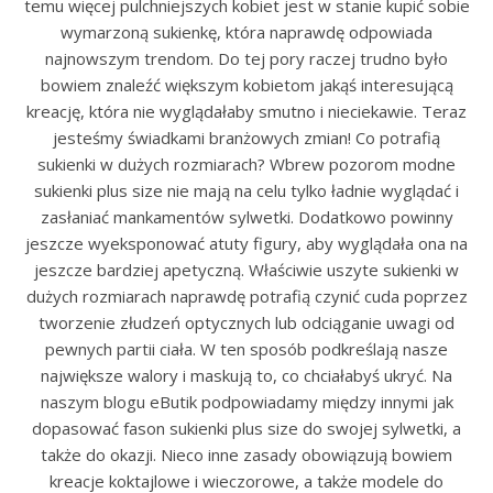
temu więcej pulchniejszych kobiet jest w stanie kupić sobie
wymarzoną sukienkę, która naprawdę odpowiada
najnowszym trendom. Do tej pory raczej trudno było
bowiem znaleźć większym kobietom jakąś interesującą
kreację, która nie wyglądałaby smutno i nieciekawie. Teraz
jesteśmy świadkami branżowych zmian! Co potrafią
sukienki w dużych rozmiarach? Wbrew pozorom modne
sukienki plus size nie mają na celu tylko ładnie wyglądać i
zasłaniać mankamentów sylwetki. Dodatkowo powinny
jeszcze wyeksponować atuty figury, aby wyglądała ona na
jeszcze bardziej apetyczną. Właściwie uszyte sukienki w
dużych rozmiarach naprawdę potrafią czynić cuda poprzez
tworzenie złudzeń optycznych lub odciąganie uwagi od
pewnych partii ciała. W ten sposób podkreślają nasze
największe walory i maskują to, co chciałabyś ukryć. Na
naszym blogu eButik podpowiadamy między innymi jak
dopasować fason sukienki plus size do swojej sylwetki, a
także do okazji. Nieco inne zasady obowiązują bowiem
kreacje koktajlowe i wieczorowe, a także modele do