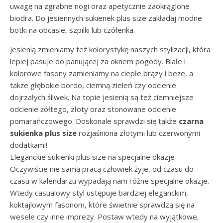
uwagę na zgrabne nogi oraz apetycznie zaokrąglone
biodra. Do jesiennych sukienek plus size zakładaj modne
botki na obcasie, szpilki lub czółenka.
Jesienią zmieniamy też kolorystykę naszych stylizacji, która
lepiej pasuje do panującej za oknem pogody. Białe i
kolorowe fasony zamieniamy na ciepłe brązy i beże, a
także głębokie bordo, ciemną zieleń czy odcienie
dojrzałych śliwek. Na topie jesienią są też ciemniejsze
odcienie żółtego, złoty oraz stonowane odcienie
pomarańczowego. Doskonale sprawdzi się także
czarna
sukienka plus size
rozjaśniona złotymi lub czerwonymi
dodatkami!
Eleganckie sukienki plus size na specjalne okazje
Oczywiście nie samą pracą człowiek żyje, od czasu do
czasu w kalendarzu wypadają nam różne specjalne okazje.
Wtedy casualowy styl ustępuje bardziej eleganckim,
koktajlowym fasonom, które świetnie sprawdzą się na
wesele czy inne imprezy. Postaw wtedy na wyjątkowe,