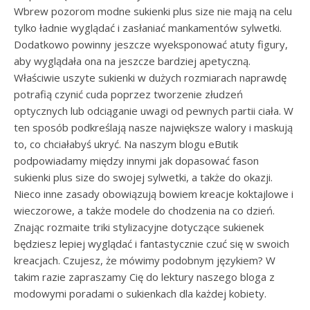
Wbrew pozorom modne sukienki plus size nie mają na celu
tylko ładnie wyglądać i zasłaniać mankamentów sylwetki.
Dodatkowo powinny jeszcze wyeksponować atuty figury,
aby wyglądała ona na jeszcze bardziej apetyczną.
Właściwie uszyte sukienki w dużych rozmiarach naprawdę
potrafią czynić cuda poprzez tworzenie złudzeń
optycznych lub odciąganie uwagi od pewnych partii ciała. W
ten sposób podkreślają nasze największe walory i maskują
to, co chciałabyś ukryć. Na naszym blogu eButik
podpowiadamy między innymi jak dopasować fason
sukienki plus size do swojej sylwetki, a także do okazji.
Nieco inne zasady obowiązują bowiem kreacje koktajlowe i
wieczorowe, a także modele do chodzenia na co dzień.
Znając rozmaite triki stylizacyjne dotyczące sukienek
będziesz lepiej wyglądać i fantastycznie czuć się w swoich
kreacjach. Czujesz, że mówimy podobnym językiem? W
takim razie zapraszamy Cię do lektury naszego bloga z
modowymi poradami o sukienkach dla każdej kobiety.