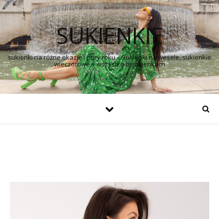
SUKIENKIE
sukienki na różne okazje i pory roku – Sukienki na wesele, sukienkie
wieczorowe – wszystko o sukienkach