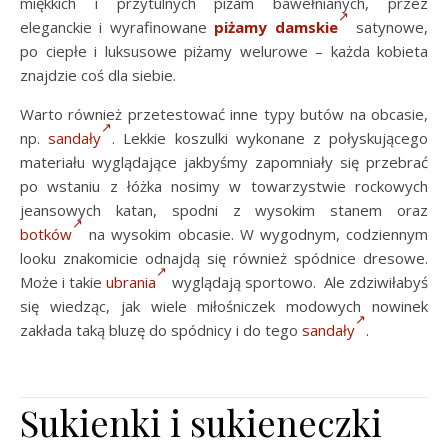
miękkich i przytulnych piżam bawełnianych, przez
eleganckie i wyrafinowane
piżamy damskie
satynowe,
po ciepłe i luksusowe piżamy welurowe – każda kobieta
znajdzie coś dla siebie.
Warto również przetestować inne typy butów na obcasie,
np.
sandały
. Lekkie koszulki wykonane z połyskującego
materiału wyglądające jakbyśmy zapomniały się przebrać
po wstaniu z łóżka nosimy w towarzystwie rockowych
jeansowych katan, spodni z wysokim stanem oraz
botków
na wysokim obcasie. W wygodnym, codziennym
looku znakomicie odnajdą się również spódnice dresowe.
Może i takie
ubrania
wyglądają sportowo. Ale zdziwiłabyś
się wiedząc, jak wiele miłośniczek modowych nowinek
zakłada taką bluzę do spódnicy i do tego
sandały
.
Sukienki i sukieneczki