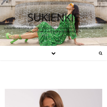
SUKIENKIE
sukienki na różne okazje i pory roku – Sukienki na wesele, sukienkie
wieczorowe – wszystko o sukienkach