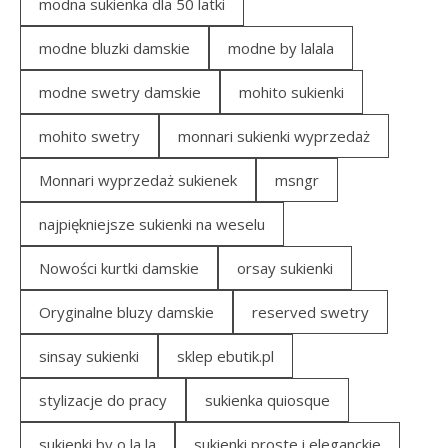
modna sukienka dla 50 latki
modne bluzki damskie
modne by lalala
modne swetry damskie
mohito sukienki
mohito swetry
monnari sukienki wyprzedaż
Monnari wyprzedaż sukienek
msngr
najpiękniejsze sukienki na weselu
Nowości kurtki damskie
orsay sukienki
Oryginalne bluzy damskie
reserved swetry
sinsay sukienki
sklep ebutik.pl
stylizacje do pracy
sukienka quiosque
sukienki by o la la
sukienki proste i eleganckie