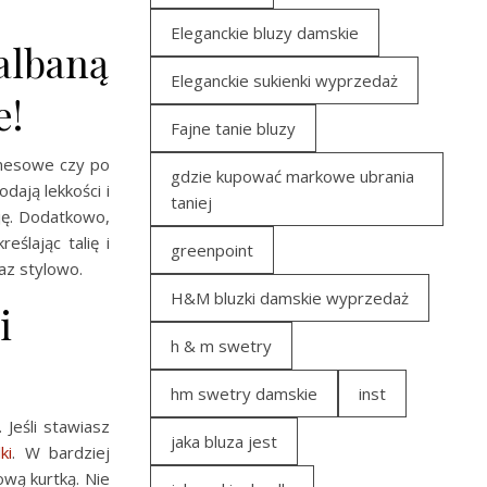
Eleganckie bluzy damskie
albaną
Eleganckie sukienki wyprzedaż
e!
Fajne tanie bluzy
znesowe czy po
gdzie kupować markowe ubrania
dają lekkości i
taniej
cję. Dodatkowo,
ślając talię i
greenpoint
az stylowo.
H&M bluzki damskie wyprzedaż
i
h & m swetry
hm swetry damskie
inst
 Jeśli stawiasz
jaka bluza jest
ki
. W bardziej
ową kurtką. Nie