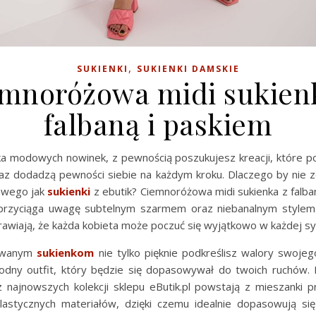
,
SUKIENKI
SUKIENKI DAMSKIE
mnoróżowa midi sukien
falbaną i paskiem
zka modowych nowinek, z pewnością poszukujesz kreacji, które p
z dodadzą pewności siebie na każdym kroku. Dlaczego by nie 
owego jak
sukienki
z ebutik? Ciemnoróżowa midi sukienka z falba
przyciąga uwagę subtelnym szarmem oraz niebanalnym stylem.
awiają, że każda kobieta może poczuć się wyjątkowo w każdej syt
sowanym
sukienkom
nie tylko pięknie podkreślisz walory swojego
dny outfit, który będzie się dopasowywał do twoich ruchów. 
najnowszych kolekcji sklepu eButik.pl powstają z mieszanki 
 elastycznych materiałów, dzięki czemu idealnie dopasowują si