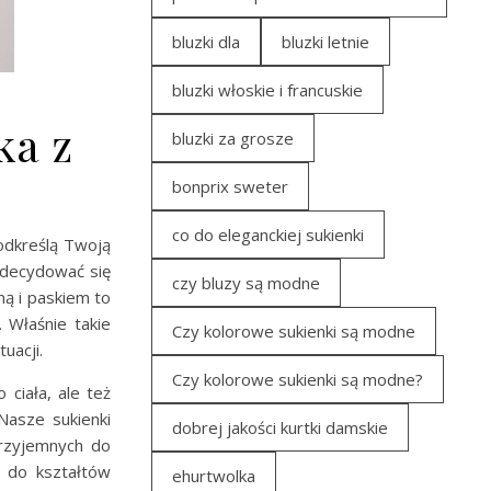
bluzki dla
bluzki letnie
bluzki włoskie i francuskie
ka z
bluzki za grosze
bonprix sweter
co do eleganckiej sukienki
odkreślą Twoją
zdecydować się
czy bluzy są modne
ną i paskiem to
 Właśnie takie
Czy kolorowe sukienki są modne
uacji.
Czy kolorowe sukienki są modne?
 ciała, ale też
Nasze sukienki
dobrej jakości kurtki damskie
przyjemnych do
ę do kształtów
ehurtwolka