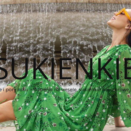
SUKIENKI
e i pory roku – Sukienki na wesele, sukienkie wieczorowe