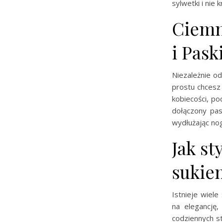
sylwetki i nie 
Ciemn
i Pas
Niezależnie o
prostu chcesz 
kobiecości, po
dołączony pas
wydłużając nog
Jak s
sukie
Istnieje wiele
na elegancję,
codziennych st