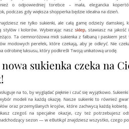
nież o odpowiedniej torebce – mała, elegancka kopertó
ok, podczas gdy większa shopperka będzie idealna na dzień.
znajdziesz nie tylko sukienki, ale całą gamę odzieży damskiej, 
ą stylów i kolorów. Wybierając nasz
sklep
, stawiasz na jakość 
ieżąco. Ta ciemnoróżowa midi sukienka z falbaną i paskiem jest 
dów modowych perełek, które czekają, aby je odkryć. Nie czekaj
a odrobinę luksusu, który podkreśli Twoją unikatową urodę.
 nowa sukienka czeka na Ci
!
sługuje na to, by wyglądać pięknie i czuć się wyjątkowo. Sukienki 
 wybór modeli na każdą okazję. Nasze sukienki to również gwar
iałów oraz przemyślanych krojów, które zachwycą każdą kobietę. 
ukasz czegoś na specjalne okazje, czy też potrzebujesz od
nadchodzący sezon — w eButik.pl znajdziesz wszystko, czego po