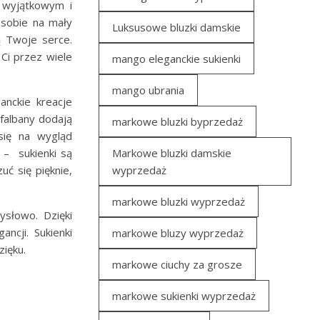
i wyjątkowym i
 sobie na mały
Luksusowe bluzki damskie
ą Twoje serce.
 Ci przez wiele
mango eleganckie sukienki
mango ubrania
nckie kreacje
falbany dodają
markowe bluzki byprzedaż
 się na wygląd
 – sukienki są
Markowe bluzki damskie
ć się pięknie,
wyprzedaż
markowe bluzki wyprzedaż
ysłowo. Dzięki
ancji. Sukienki
markowe bluzy wyprzedaż
zięku.
markowe ciuchy za grosze
markowe sukienki wyprzedaż