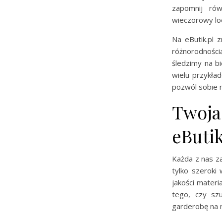
zapomnij rów
wieczorowy lo
Na eButik.pl 
różnorodności
śledzimy na b
wielu przykła
pozwól sobie n
Twoja
eButik
Każda z nas za
tylko szeroki
jakości mater
tego, czy sz
garderobę na 