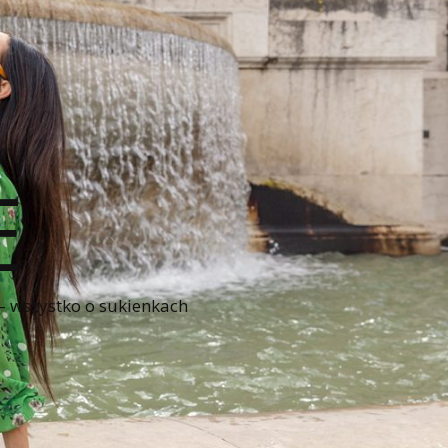
E
 – wszystko o sukienkach