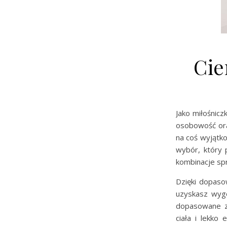
Cie
Jako miłośnic
osobowość ora
na coś wyjątk
wybór, który 
kombinacje spr
Dzięki dopa
uzyskasz wygo
dopasowane z 
ciała i lekko