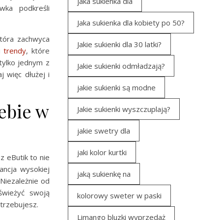
jaka sukienka dla
wka podkreśli
Jaka sukienka dla kobiety po 50?
która zachwyca
Jakie sukienki dla 30 latki?
i
trendy
, które
tylko jednym z
Jakie sukienki odmładzają?
 więc dłużej i
jakie sukienki są modne
ebie w
Jakie sukienki wyszczuplają?
jakie swetry dla
jaki kolor kurtki
z eButik to nie
ancja wysokiej
jaką sukienkę na
Niezależnie od
świeżyć swoją
kolorowy sweter w paski
trzebujesz.
Limango bluzki wyprzedaż