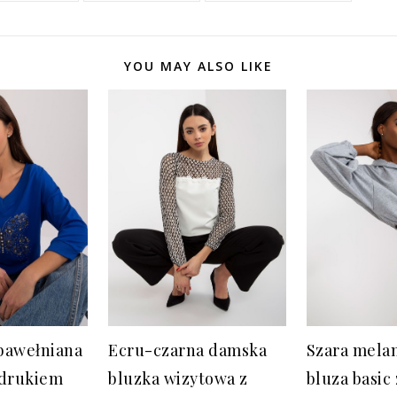
YOU MAY ALSO LIKE
bawełniana
Ecru-czarna damska
Szara mela
adrukiem
bluzka wizytowa z
bluza basic