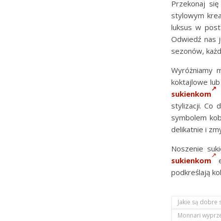
Przekonaj się
stylowym krea
luksus w post
Odwiedź nas ju
sezonów, każdo
Wyróżniamy m
koktajlowe lu
sukienkom
w
stylizacji. Co
symbolem kobi
delikatnie i z
Noszenie suki
sukienkom
e
podkreślają ko
Jakie są dobre 
Monnari wyprz