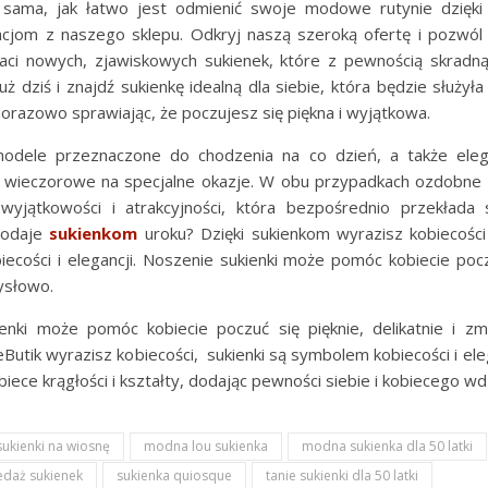
 sama, jak łatwo jest odmienić swoje modowe rutynie dzięk
cjom z naszego sklepu. Odkryj naszą szeroką ofertę i pozwól
aci nowych, zjawiskowych sukienek, które z pewnością skradn
ż dziś i znajdź sukienkę idealną dla siebie, która będzie służyła
razowo sprawiając, że poczujesz się piękna i wyjątkowa.
odele przeznaczone do chodzenia na co dzień, a także elega
b wieczorowe na specjalne okazje. W obu przypadkach ozdobne 
yjątkowości i atrakcyjności, która bezpośrednio przekłada
 dodaje
sukienkom
uroku? Dzięki sukienkom wyrazisz kobiecości
ecości i elegancji. Noszenie sukienki może pomóc kobiecie poczu
mysłowo.
enki może pomóc kobiecie poczuć się pięknie, delikatnie i zm
Butik wyrazisz kobiecości, sukienki są symbolem kobiecości i eleg
biece krągłości i kształty, dodając pewności siebie i kobiecego wd
sukienki na wiosnę
modna lou sukienka
modna sukienka dla 50 latki
edaż sukienek
sukienka quiosque
tanie sukienki dla 50 latki