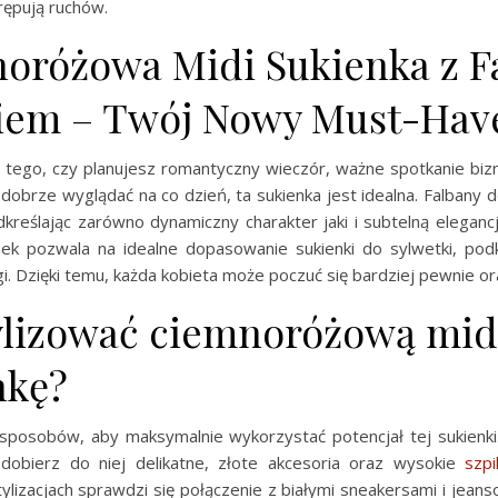
krępują ruchów.
oróżowa Midi Sukienka z F
kiem – Twój Nowy Must-Hav
d tego, czy planujesz romantyczny wieczór, ważne spotkanie bi
dobrze wyglądać na co dzień, ta sukienka jest idealna. Falbany do
dkreślając zarówno dynamiczny charakter jaki i subtelną elegan
ek pozwala na idealne dopasowanie sukienki do sylwetki, podkre
i. Dzięki temu, każda kobieta może poczuć się bardziej pewnie or
tylizować ciemnoróżową mid
nkę?
 sposobów, aby maksymalnie wykorzystać potencjał tej sukienki.
 dobierz do niej delikatne, złote akcesoria oraz wysokie
szpil
ylizacjach sprawdzi się połączenie z białymi sneakersami i jeans