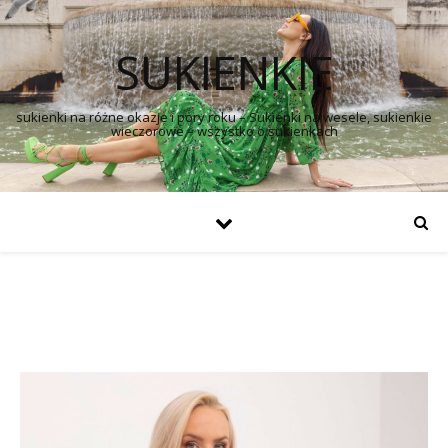
SUKIENKIE
sukienki na różne okazje i pory roku – Sukienki na wesele, sukienkie
wieczorowe – wszystko o sukienkach