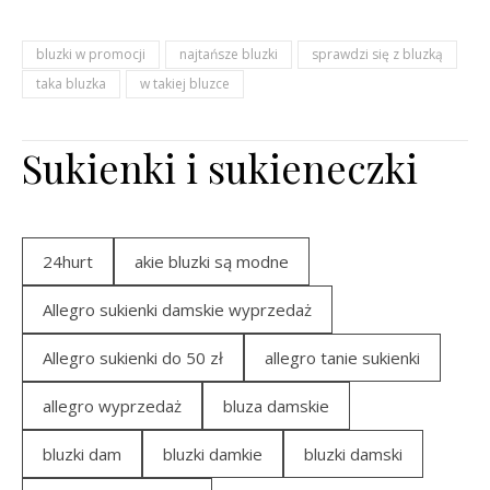
bluzki w promocji
najtańsze bluzki
sprawdzi się z bluzką
taka bluzka
w takiej bluzce
Sukienki i sukieneczki
24hurt
akie bluzki są modne
Allegro sukienki damskie wyprzedaż
Allegro sukienki do 50 zł
allegro tanie sukienki
allegro wyprzedaż
bluza damskie
bluzki dam
bluzki damkie
bluzki damski