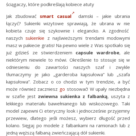
ściągaczy, które podkreślają kobiece atuty
Jak zbudować
smart casual
damski – jakie ubrania
łączyć? Sukienki wizytowe sprawiają, że ubrana w nie
kobieta czuje się szykownie i elegancko. A zgodność
naszych
sukienkie
z najświeższymi trendami modowymi
masz w pakiecie gratis! Na pewno wiele z Was spotkało się
już gdzieś ze stwierdzeniem
capsule wardrobe
, ale
niektórym niewiele to mówi. Określenie to stosuje się w
odniesieniu do zawartości naszych szaf i zwykle
tłumaczymy je jako „garderoba kapsułowa” lub „szafa
kapsułowa”. Zobacz o co chodzi w tym trendzie, a być
może również zaczniesz
go
stosować! W upały niezbędna
w szafie jest
zwiewna sukienka z falbanką
, uszyta z
lekkiego materiału bawełnianego lub wiskozowego. Taki
model zapewni Ci eteryczny look i jednocześnie przyjemny
przewiew, dlatego jeśli możesz, wybierz długość przed
kolano. Sięgaj po modele z falbankami na ramionach lub z
jedną węższą falbaną zwieńczającą dół sukienki.