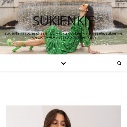
SUKIENKIE
sukienki na różne okazje i pory roku – Sukienki na wesele, sukienkie
wieczorowe – wszystko o sukienkach