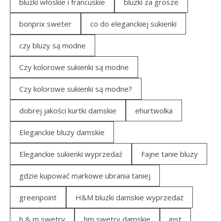
bluzki włoskie i francuskie
bluzki za grosze
bonprix sweter
co do eleganckiej sukienki
czy bluzy są modne
Czy kolorowe sukienki są modne
Czy kolorowe sukienki są modne?
dobrej jakości kurtki damskie
ehurtwolka
Eleganckie bluzy damskie
Eleganckie sukienki wyprzedaż
Fajne tanie bluzy
gdzie kupować markowe ubrania taniej
greenpoint
H&M bluzki damskie wyprzedaż
h & m swetry
hm swetry damskie
inst