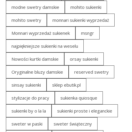
modne swetry damskie
mohito sukienki
mohito swetry
monnari sukienki wyprzedaż
Monnari wyprzedaż sukienek
msngr
najpiękniejsze sukienki na weselu
Nowości kurtki damskie
orsay sukienki
Oryginalne bluzy damskie
reserved swetry
sinsay sukienki
sklep ebutik.pl
stylizacje do pracy
sukienka quiosque
sukienki by o la la
sukienki proste i eleganckie
sweter w paski
sweter świąteczny