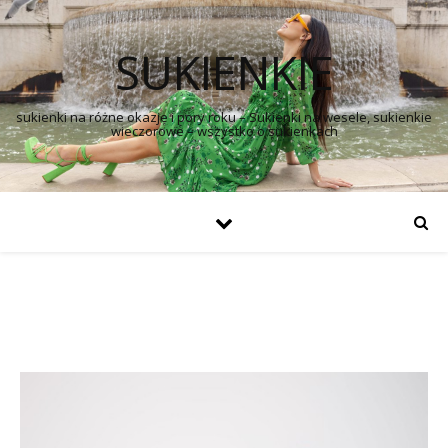
SUKIENKIE
sukienki na różne okazje i pory roku – Sukienki na wesele, sukienkie
wieczorowe – wszystko o sukienkach