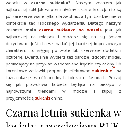
weselu w
czarna sukienka?
. Naszym zdaniem jak
najbardziej tak! Jak wspominałyśmy czarne kreacje nie są
już zarezerwowane tylko dla żałobnic, a tym bardziej nie w
kontekście tak radosnego wydarzenia. Dlatego naszym
zdaniem
mała
czarna sukienka na wesele
jest jak
najbardziej na miejscu i możesz się na nią śmiało
decydować. Jeśli chcesz nadać jej bardziej imprezowego
charakteru, to sięgnij po złote lub czerwone dodatki i
biżuterię. Ewentualnie wybierz też bardziej zdobny model,
posiadający na przykład wspomniane frędzle czy cekiny lub
koronkowe wstawki. proponuje efektowne
sukienkie
na
każdą okazję, w różnorodnych kolorach i fasonach. Poczuj
się jak prawdziwa kobieta będąca na bieżąco z
najnowszymi trendami w modzie i kupuj z
przyjemnością
sukienki
online.
Czarna letnia sukienka w
kwiaty z rozcięciem RUE