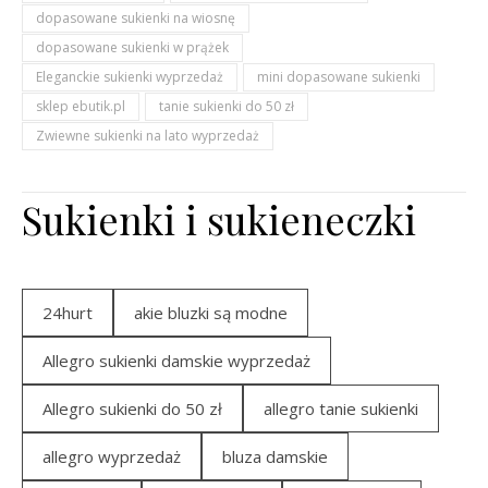
dopasowane sukienki na wiosnę
dopasowane sukienki w prążek
Eleganckie sukienki wyprzedaż
mini dopasowane sukienki
sklep ebutik.pl
tanie sukienki do 50 zł
Zwiewne sukienki na lato wyprzedaż
Sukienki i sukieneczki
24hurt
akie bluzki są modne
Allegro sukienki damskie wyprzedaż
Allegro sukienki do 50 zł
allegro tanie sukienki
allegro wyprzedaż
bluza damskie