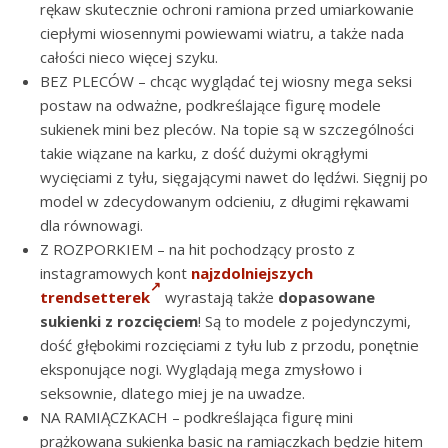
rękaw skutecznie ochroni ramiona przed umiarkowanie
ciepłymi wiosennymi powiewami wiatru, a także nada
całości nieco więcej szyku.
BEZ PLECÓW – chcąc wyglądać tej wiosny mega seksi
postaw na odważne, podkreślające figurę modele
sukienek mini bez pleców. Na topie są w szczególności
takie wiązane na karku, z dość dużymi okrągłymi
wycięciami z tyłu, sięgającymi nawet do lędźwi. Sięgnij po
model w zdecydowanym odcieniu, z długimi rękawami
dla równowagi.
Z ROZPORKIEM – na hit pochodzący prosto z
instagramowych kont
najzdolniejszych
trendsetterek
wyrastają także
dopasowane
sukienki z rozcięciem
! Są to modele z pojedynczymi,
dość głębokimi rozcięciami z tyłu lub z przodu, ponętnie
eksponujące nogi. Wyglądają mega zmysłowo i
seksownie, dlatego miej je na uwadze.
NA RAMIĄCZKACH – podkreślająca figurę mini
prążkowana sukienka basic na ramiączkach będzie hitem