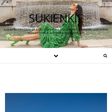
SUKIENKIE
sukienki na różne okazje i pory roku – Sukienki na wesele, sukienkie
wieczorowe – wszystko o sukienkach