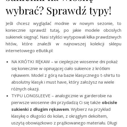
wybrać? Sprawdź typy!
Jeśli chcesz wyglądać modnie w nowym sezonie, to
koniecznie sprawdź tutaj, po jakie modele obcisłych
sukienek sięgnąć. Nasi styliści wytypowali kilka prawdziwych
hitów, które znaleźli w najnowszej kolekcji sklepu
internetowego eButik.pl:
NA KRÓTKI RĘKAW – w cieplejsze wiosenne dni pokaż
się koniecznie w opinającej ciało sukience z krótkim
rękawem. Model z górą na bazie klasycznego t-shirtu to
absolutny klasyk i must have, który założysz na wiele
różnych okazji.
TYPU LONGSLEEVE – analogicznie w garderobie na
pierwsze wiosenne dni przydadzą Ci się także
obcisłe
sukienki z długim rękawem
. Wybierz na przykład
klasykę o długości do kolan, z okrągłym dekoltem,
uszytą obowiązkowo z prążkowanego materiału. Długi