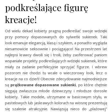
podkreślające figurę
kreacje!
Od wielu dekad kobiety pragną podkreślać swoje wdzięki
przy pomocy dopasowanych do sylwetki sukienek. Taki
look emanuje elegancją, klasą i szykiem, a ponadto wygląda
niesamowicie seksownie i pociągająco! Na przestrzeni lat
najlepsi krawcy dwoili się i troili, żeby zaoferować paniom
wspaniałe projekty podkreślających wdzięki sukienek, które
miały za zadanie perfekcyjnie sprzyjać figurze. I wbrew
pozorom nie chodzi tu wcale o wieczorowy look, lecz o
kreacje na co dzień! Obecnie zdecydowanie najmodniejsze
są
prążkowane dopasowane sukienki
, po które chętnie
sięgają zwłaszcza młode dziewczyny i młodsze dorosłe
kobiety. Takie modele, utrzymane w basicowym stylu, w
pastelowych lub jaskrawych kolorach na wiosnę prezentują
się szalenie atrakcyjnie. Nawiązują nieco do „plażowej”