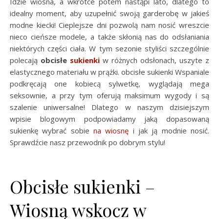
Idzie wiosna, a wkrótce potem nastąpi lato, dlatego to
idealny moment, aby uzupełnić swoją garderobę w jakieś
modne kiecki! Cieplejsze dni pozwolą nam nosić wreszcie
nieco cieńsze modele, a także skłonią nas do odsłaniania
niektórych części ciała. W tym sezonie styliści szczególnie
polecają
obcisłe
sukienki
w różnych odsłonach, uszyte z
elastycznego materiału w prążki. obcisłe sukienki Wspaniale
podkręcają one kobiecą sylwetkę, wyglądają mega
seksownie, a przy tym oferują maksimum wygody i są
szalenie uniwersalne! Dlatego w naszym dzisiejszym
wpisie blogowym podpowiadamy jaką dopasowaną
sukienkę wybrać sobie
na wiosnę
i jak ją modnie nosić.
Sprawdźcie nasz przewodnik po dobrym stylu!
Obcisłe sukienki –
Wiosną wskocz w