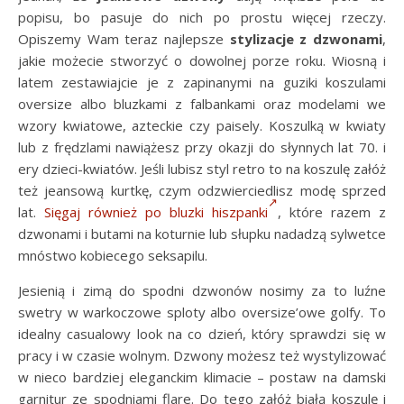
popisu, bo pasuje do nich po prostu więcej rzeczy.
Opiszemy Wam teraz najlepsze
stylizacje z dzwonami
,
jakie możecie stworzyć o dowolnej porze roku. Wiosną i
latem zestawiajcie je z zapinanymi na guziki koszulami
oversize albo bluzkami z falbankami oraz modelami we
wzory kwiatowe, azteckie czy paisely. Koszulką w kwiaty
lub z frędzlami nawiążesz przy okazji do słynnych lat 70. i
ery dzieci-kwiatów. Jeśli lubisz styl retro to na koszulę załóż
też jeansową kurtkę, czym odzwierciedlisz modę sprzed
lat.
Sięgaj również po bluzki hiszpanki
, które razem z
dzwonami i butami na koturnie lub słupku nadadzą sylwetce
mnóstwo kobiecego seksapilu.
Jesienią i zimą do spodni dzwonów nosimy za to luźne
swetry w warkoczowe sploty albo oversize’owe golfy. To
idealny casualowy look na co dzień, który sprawdzi się w
pracy i w czasie wolnym. Dzwony możesz też wystylizować
w nieco bardziej eleganckim klimacie – postaw na damski
garnitur ze spodniami flare. Do tego załóż białą koszulę i