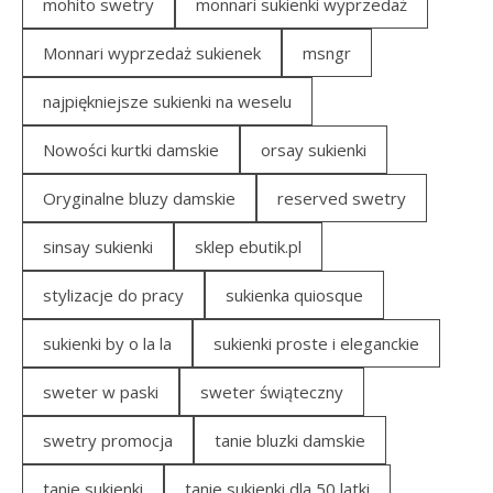
mohito swetry
monnari sukienki wyprzedaż
Monnari wyprzedaż sukienek
msngr
najpiękniejsze sukienki na weselu
Nowości kurtki damskie
orsay sukienki
Oryginalne bluzy damskie
reserved swetry
sinsay sukienki
sklep ebutik.pl
stylizacje do pracy
sukienka quiosque
sukienki by o la la
sukienki proste i eleganckie
sweter w paski
sweter świąteczny
swetry promocja
tanie bluzki damskie
tanie sukienki
tanie sukienki dla 50 latki