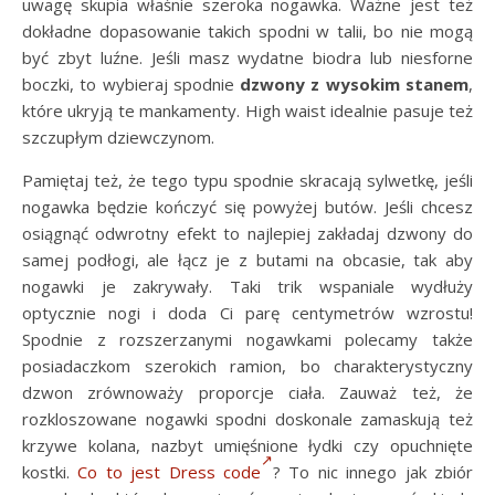
uwagę skupia właśnie szeroka nogawka. Ważne jest też
dokładne dopasowanie takich spodni w talii, bo nie mogą
być zbyt luźne. Jeśli masz wydatne biodra lub niesforne
boczki, to wybieraj spodnie
dzwony z wysokim stanem
,
które ukryją te mankamenty. High waist idealnie pasuje też
szczupłym dziewczynom.
Pamiętaj też, że tego typu spodnie skracają sylwetkę, jeśli
nogawka będzie kończyć się powyżej butów. Jeśli chcesz
osiągnąć odwrotny efekt to najlepiej zakładaj dzwony do
samej podłogi, ale łącz je z butami na obcasie, tak aby
nogawki je zakrywały. Taki trik wspaniale wydłuży
optycznie nogi i doda Ci parę centymetrów wzrostu!
Spodnie z rozszerzanymi nogawkami polecamy także
posiadaczkom szerokich ramion, bo charakterystyczny
dzwon zrównoważy proporcje ciała. Zauważ też, że
rozkloszowane nogawki spodni doskonale zamaskują też
krzywe kolana, nazbyt umięśnione łydki czy opuchnięte
kostki.
Co to jest Dress code
? To nic innego jak zbiór