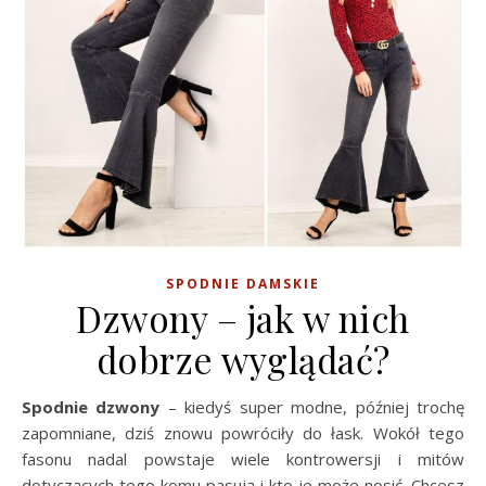
SPODNIE DAMSKIE
Dzwony – jak w nich
dobrze wyglądać?
Spodnie dzwony
– kiedyś super modne, później trochę
zapomniane, dziś znowu powróciły do łask. Wokół tego
fasonu nadal powstaje wiele kontrowersji i mitów
dotyczących tego komu pasują i kto je może nosić. Chcesz