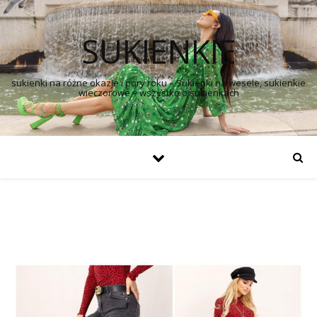
SUKIENKIE
sukienki na różne okazje i pory roku – Sukienki na wesele, sukienkie
wieczorowe – wszystko o sukienkach