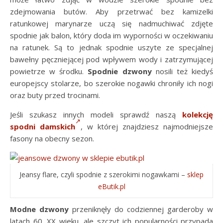
zdejmowania butów. Aby przetrwać bez kamizelki
ratunkowej marynarze uczą się nadmuchiwać zdjęte
spodnie jak balon, który doda im wyporności w oczekiwaniu
na ratunek. Są to jednak spodnie uszyte ze specjalnej
bawełny pęczniejącej pod wpływem wody i zatrzymującej
powietrze w środku.
Spodnie
dzwony
nosili też kiedyś
europejscy stolarze, bo szerokie nogawki chroniły ich nogi
oraz buty przed trocinami.
Jeśli szukasz innych modeli sprawdź naszą
kolekcję
spodni damskich
, w której znajdziesz najmodniejsze
fasony na obecny sezon.
Jeansy flare, czyli spodnie z szerokimi nogawkami –
sklep
eButik.pl
Modne dzwony
przeniknęły do codziennej garderoby w
latach 60. XX wieku, ale szczyt ich popularności przypada