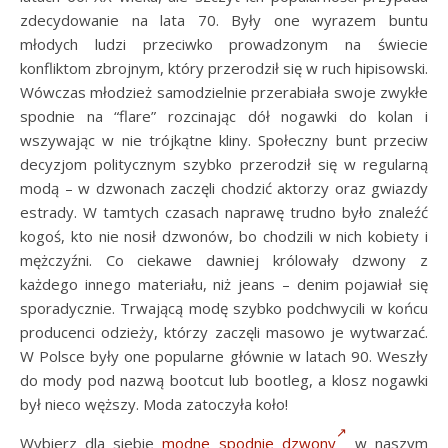
zdecydowanie na lata 70. Były one wyrazem buntu
młodych ludzi przeciwko prowadzonym na świecie
konfliktom zbrojnym, który przerodził się w ruch hipisowski.
Wówczas młodzież samodzielnie przerabiała swoje zwykłe
spodnie na “flare” rozcinając dół nogawki do kolan i
wszywając w nie trójkątne kliny. Społeczny bunt przeciw
decyzjom politycznym szybko przerodził się w regularną
modą – w dzwonach zaczęli chodzić aktorzy oraz gwiazdy
estrady. W tamtych czasach naprawę trudno było znaleźć
kogoś, kto nie nosił dzwonów, bo chodzili w nich kobiety i
mężczyźni. Co ciekawe dawniej królowały dzwony z
każdego innego materiału, niż jeans – denim pojawiał się
sporadycznie. Trwającą modę szybko podchwycili w końcu
producenci odzieży, którzy zaczęli masowo je wytwarzać.
W Polsce były one popularne głównie w latach 90. Weszły
do mody pod nazwą bootcut lub bootleg, a klosz nogawki
był nieco węższy. Moda zatoczyła koło!
Wybierz dla siebie
modne spodnie dzwony
w naszym