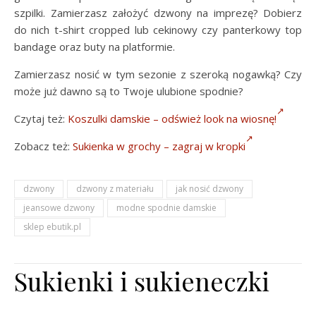
szpilki. Zamierzasz założyć dzwony na imprezę? Dobierz
do nich t-shirt cropped lub cekinowy czy panterkowy top
bandage oraz buty na platformie.
Zamierzasz nosić w tym sezonie z szeroką nogawką? Czy
może już dawno są to Twoje ulubione spodnie?
Czytaj też:
Koszulki damskie – odśwież look na wiosnę!
Zobacz też:
Sukienka w grochy – zagraj w kropki
dzwony
dzwony z materiału
jak nosić dzwony
jeansowe dzwony
modne spodnie damskie
sklep ebutik.pl
Sukienki i sukieneczki