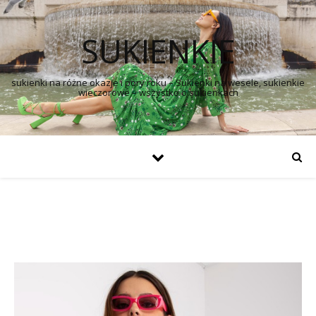
SUKIENKIE
sukienki na różne okazje i pory roku – Sukienki na wesele, sukienkie
wieczorowe – wszystko o sukienkach