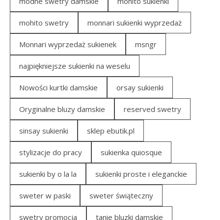
modne swetry damskie
mohito sukienki
mohito swetry
monnari sukienki wyprzedaż
Monnari wyprzedaż sukienek
msngr
najpiękniejsze sukienki na weselu
Nowości kurtki damskie
orsay sukienki
Oryginalne bluzy damskie
reserved swetry
sinsay sukienki
sklep ebutik.pl
stylizacje do pracy
sukienka quiosque
sukienki by o la la
sukienki proste i eleganckie
sweter w paski
sweter świąteczny
swetry promocja
tanie bluzki damskie