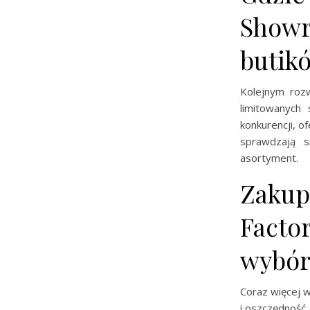
Showr
butik
Kolejnym roz
limitowanych 
konkurencji, o
sprawdzają s
asortyment.
Zakup
Factor
wybó
Coraz więcej w
i oszczędność