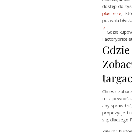
dostęp do tys
plus size
, kt
pozwala błyska
Gdzie kupowa
Factoryprice.e
Gdzie
Zobacz
targa
Chcesz zobacz
to z pewności
aby sprawdzić,
propozycje i 
się, dlaczego 
Zakupy hurto