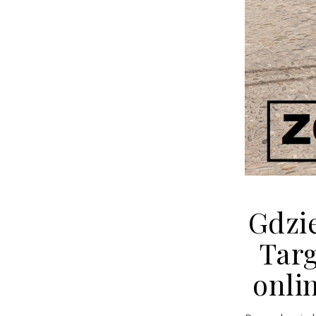
Gdzi
Tar
onli