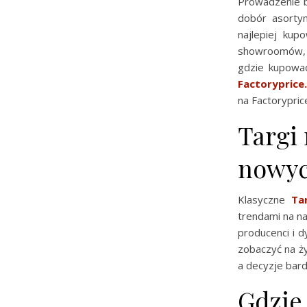
Prowadzenie bu
dobór asortym
najlepiej kup
showroomów, p
gdzie kupowa
Factoryprice
na Factorypric
Targi 
nowyc
Klasyczne
Ta
trendami na n
producenci i 
zobaczyć na ży
a decyzje bar
Gdzie