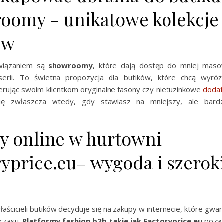
oomy – unikatowe kolekcje 
ów
wiązaniem są
showroomy
, które dają dostęp do mniej masow
serii. To świetna propozycja dla butików, które chcą wyróż
ferując swoim klientkom oryginalne fasony czy nietuzinkowe
dodat
ię zwłaszcza wtedy, gdy stawiasz na mniejszy, ale bardz
y online w hurtowni
yprice.eu– wygoda i szerok
r
łaścicieli butików decyduje się na zakupy w internecie, które gw
 czasu.
Platformy fashion b2b takie jak Factoryprice.eu
pozwa