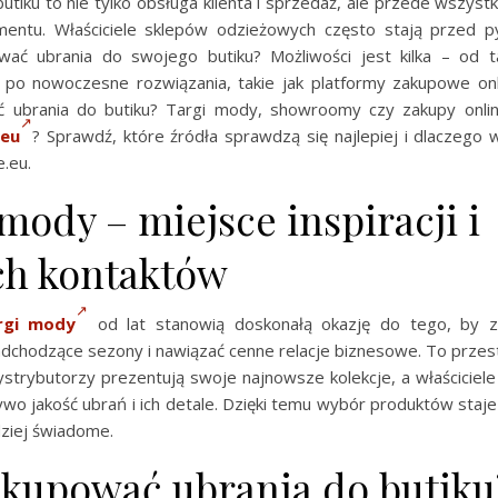
tiku to nie tylko obsługa klienta i sprzedaż, ale przede wszys
entu. Właściciele sklepów odzieżowych często stają przed p
ować ubrania do swojego butiku? Możliwości jest kilka – od
o nowoczesne rozwiązania, takie jak platformy zakupowe onl
ć ubrania do butiku? Targi mody, showroomy czy zakupy onl
.eu
? Sprawdź, które źródła sprawdzą się najlepiej i dlaczego 
e.eu.
mody – miejsce inspiracji i
h kontaktów
rgi mody
od lat stanowią doskonałą okazję do tego, by z
adchodzące sezony i nawiązać cenne relacje biznesowe. To przest
dystrybutorzy prezentują swoje najnowsze kolekcje, a właściciel
wo jakość ubrań i ich detale. Dzięki temu wybór produktów staje 
dziej świadome.
 kupować ubrania do butiku