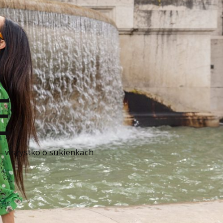
E
 – wszystko o sukienkach