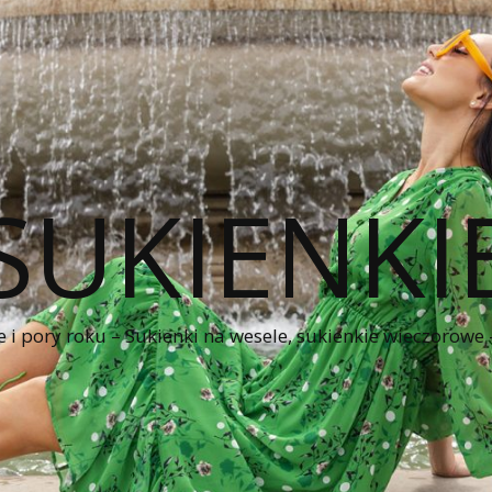
SUKIENKI
e i pory roku – Sukienki na wesele, sukienkie wieczorowe