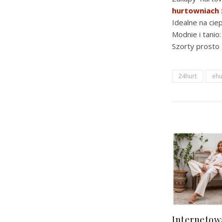
hurtowniach 
Idealne na ciep
Modnie i tanio
Szorty prosto
24hurt
eh
Internetow