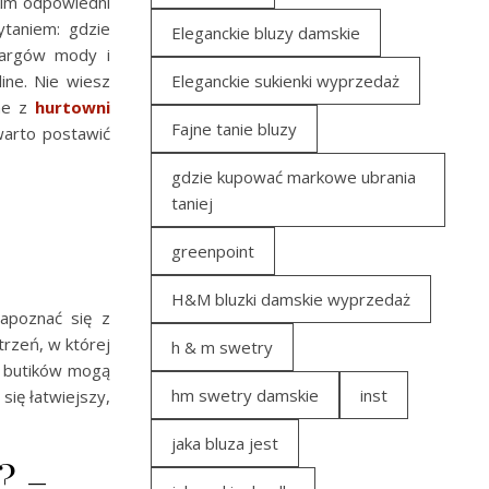
tkim odpowiedni
ytaniem: gdzie
Eleganckie bluzy damskie
 targów mody i
ine. Nie wiesz
Eleganckie sukienki wyprzedaż
ine z
hurtowni
Fajne tanie bluzy
warto postawić
gdzie kupować markowe ubrania
taniej
greenpoint
H&M bluzki damskie wyprzedaż
apoznać się z
rzeń, w której
h & m swetry
e butików mogą
hm swetry damskie
inst
się łatwiejszy,
jaka bluza jest
? –