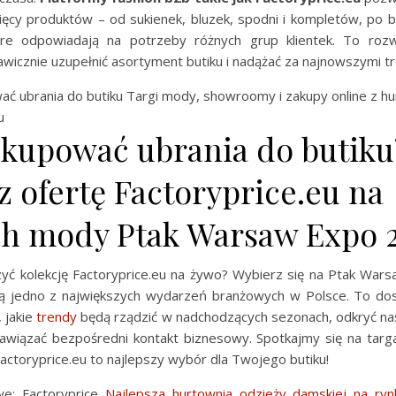
ięcy produktów – od sukienek, bluzek, spodni i kompletów, po b
óre odpowiadają na potrzeby różnych grup klientek. To rozw
wicznie uzupełnić asortyment butiku i nadążać za najnowszymi t
ć ubrania do butiku Targi mody, showroomy i zakupy online z hu
u
 kupować ubrania do butiku
 ofertę Factoryprice.eu na
ch mody Ptak Warsaw Expo 
yć kolekcję Factoryprice.eu na żywo? Wybierz się na Ptak War
ą jedno z największych wydarzeń branżowych w Polsce. To dos
 jakie
trendy
będą rządzić w nadchodzących sezonach, odkryć n
nawiązać bezpośredni kontakt biznesowy. Spotkajmy się na targa
Factoryprice.eu to najlepszy wybór dla Twojego butiku!
we: Factoryprice
Najlepsza hurtownia odzieży damskiej na ryn