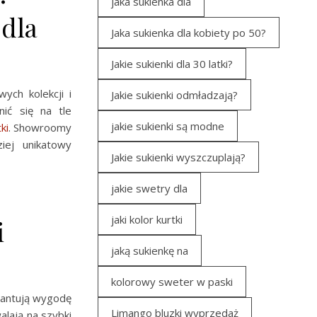
jaka sukienka dla
dla
Jaka sukienka dla kobiety po 50?
Jakie sukienki dla 30 latki?
ych kolekcji i
Jakie sukienki odmładzają?
nić się na tle
jakie sukienki są modne
ki
. Showroomy
iej unikatowy
Jakie sukienki wyszczuplają?
jakie swetry dla
jaki kolor kurtki
i
jaką sukienkę na
kolorowy sweter w paski
arantują wygodę
Limango bluzki wyprzedaż
lają na szybki