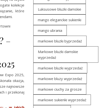
ogate kolekcje
Luksusowe bluzki damskie
iązanie, które
rendami.
mango eleganckie sukienki
rtowni
mango ubrania
? –
markowe bluzki byprzedaż
Markowe bluzki damskie
wyprzedaż
2025
markowe bluzki wyprzedaż
saw Expo 2025,
markowe bluzy wyprzedaż
konała okazja,
asze najnowsze
markowe ciuchy za grosze
ch i przekonaj
markowe sukienki wyprzedaż
ku
–
w jakich