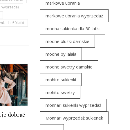
markowe ubrania
e wyprzedaż
markowe ubrania wyprzedaż
enki dla 50 latki
modna sukienka dla 50 latki
modne bluzki damskie
modne by lalala
modne swetry damskie
mohito sukienki
mohito swetry
monnari sukienki wyprzedaż
k je dobrać
Monnari wyprzedaż sukienek