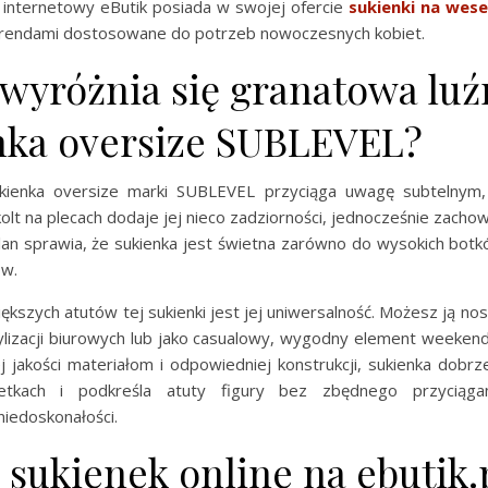
internetowy eButik posiada w swojej ofercie
sukienki na wese
rendami dostosowane do potrzeb nowoczesnych kobiet.
wyróżnia się granatowa luź
nka oversize SUBLEVEL?
kienka oversize marki SUBLEVEL przyciąga uwagę subtelnym,
lt na plecach dodaje jej nieco zadziorności, jednocześnie zachow
an sprawia, że sukienka jest świetna zarówno do wysokich botków
ów.
ększych atutów tej sukienki jest jej uniwersalność. Możesz ją nos
tylizacji biurowych lub jako casualowy, wygodny element weeken
j jakości materiałom i odpowiedniej konstrukcji, sukienka dobrz
etkach i podkreśla atuty figury bez zbędnego przyciąg
iedoskonałości.
sukienek online na ebutik.