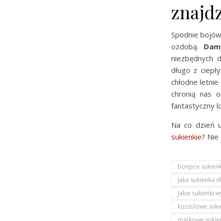
znajdz
Spodnie bojówk
ozdobą.
Dam
niezbędnych d
długo z ciepły
chłodne letni
chronią nas o
fantastyczny l
Na co dzień u
sukienkie
? Nie
bonprix sukienk
Jaka sukienka d
Jakie sukienki 
koszulowe suki
markowe sukie