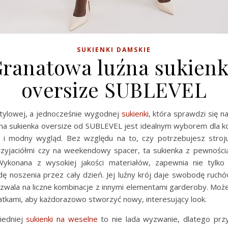
SUKIENKI DAMSKIE
ranatowa luźna sukien
oversize SUBLEVEL
tylowej, a jednocześnie wygodnej
sukienki
, która sprawdzi się n
na sukienka oversize od SUBLEVEL jest idealnym wyborem dla ko
 i modny wygląd. Bez względu na to, czy potrzebujesz stroj
rzyjaciółmi czy na weekendowy spacer, ta sukienka z pewności
Wykonana z wysokiej jakości materiałów, zapewnia nie tylko 
ę noszenia przez cały dzień. Jej luźny krój daje swobodę ruchó
ozwala na liczne kombinacje z innymi elementami garderoby. Może
atkami, aby każdorazowo stworzyć nowy, interesujący look.
iedniej
sukienki na weselne
to nie lada wyzwanie, dlatego prz