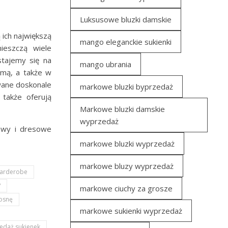
Luksusowe bluzki damskie
 ich największą
mango eleganckie sukienki
ieszczą wiele
stajemy się na
mango ubrania
zimą, a także w
owane doskonale
markowe bluzki byprzedaż
 także oferują
Markowe bluzki damskie
wyprzedaż
tawy i dresowe
markowe bluzki wyprzedaż
markowe bluzy wyprzedaż
arderobe
?
markowe ciuchy za grosze
iosnę
markowe sukienki wyprzedaż
edaż sukienek