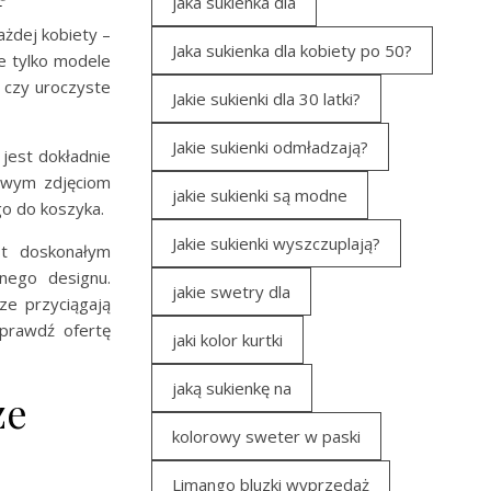
jaka sukienka dla
ażdej kobiety –
Jaka sukienka dla kobiety po 50?
ie tylko modele
a czy uroczyste
Jakie sukienki dla 30 latki?
Jakie sukienki odmładzają?
jest dokładnie
łowym zdjęciom
jakie sukienki są modne
go do koszyka.
Jakie sukienki wyszczuplają?
st doskonałym
nego designu.
jakie swetry dla
ze przyciągają
sprawdź ofertę
jaki kolor kurtki
jaką sukienkę na
ze
kolorowy sweter w paski
Limango bluzki wyprzedaż