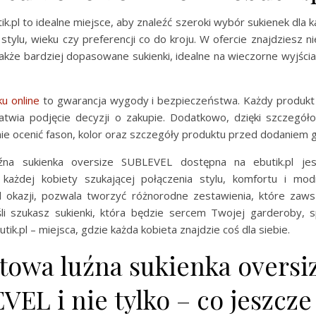
ik.pl to idealne miejsce, aby znaleźć szeroki wybór sukienek dla k
 stylu, wieku czy preferencji co do kroju. W ofercie znajdziesz n
także bardziej dopasowane sukienki, idealne na wieczorne wyjści
ku online
to gwarancja wygody i bezpieczeństwa. Każdy produkt 
łatwia podjęcie decyzji o zakupie. Dodatkowo, dzięki szczegó
ie ocenić fason, kolor oraz szczegóły produktu przed dodaniem 
źna sukienka oversize SUBLEVEL dostępna na ebutik.pl je
każdej kobiety szukającej połączenia stylu, komfortu i mod
d okazji, pozwala tworzyć różnorodne zestawienia, które zaws
eśli szukasz sukienki, która będzie sercem Twojej garderoby, 
tik.pl – miejsca, gdzie każda kobieta znajdzie coś dla siebie.
towa luźna sukienka oversi
EL i nie tylko – co jeszcze