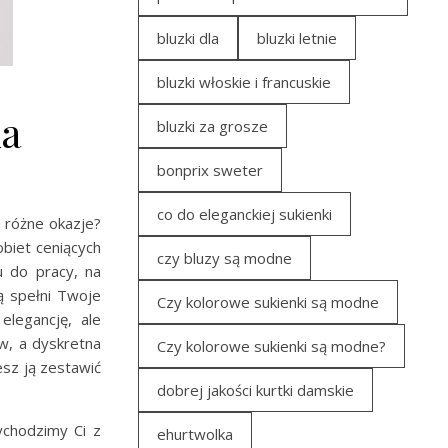
bluzki dla
bluzki letnie
bluzki włoskie i francuskie
ka
bluzki za grosze
bonprix sweter
co do eleganckiej sukienki
a różne okazje?
biet ceniących
czy bluzy są modne
u do pracy, na
ą spełni Twoje
Czy kolorowe sukienki są modne
elegancję, ale
w, a dyskretna
Czy kolorowe sukienki są modne?
sz ją zestawić
dobrej jakości kurtki damskie
ychodzimy Ci z
ehurtwolka