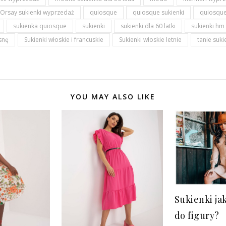
Orsay sukienki wyprzedaż
quiosque
quiosque sukienki
quiosqu
sukienka quiosque
sukienki
sukienki dla 60 latki
sukienki hm
snę
Sukienki włoskie i francuskie
Sukienki włoskie letnie
tanie suki
YOU MAY ALSO LIKE
Sukienki ja
do figury?