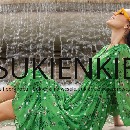
SUKIENKI
e i pory roku – Sukienki na wesele, sukienkie wieczorowe