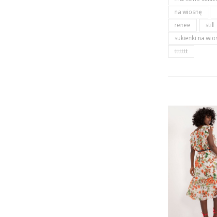
na wiosnę
renee
still
sukienki na wio
ttttttt