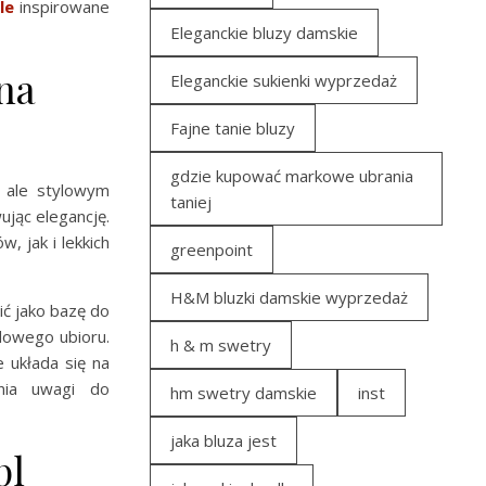
le
inspirowane
Eleganckie bluzy damskie
na
Eleganckie sukienki wyprzedaż
Fajne tanie bluzy
gdzie kupować markowe ubrania
 ale stylowym
taniej
ując elegancję.
, jak i lekkich
greenpoint
H&M bluzki damskie wyprzedaż
ić jako bazę do
dowego ubioru.
h & m swetry
e układa się na
ania uwagi do
hm swetry damskie
inst
jaka bluza jest
pl