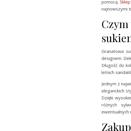
pomocą.
Sklep
najnowszymi t
Czym 
sukie
Granatowa su
designem. Deko
Długość do kol
letnich sandał
Jednym z najwi
eleganckich s
Dzięki wysokie
różnych sylw
ewentualnych n
Zakup 