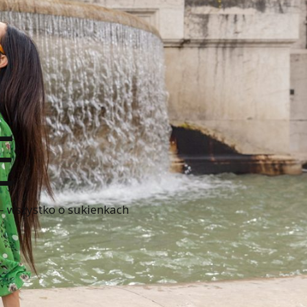
E
 – wszystko o sukienkach