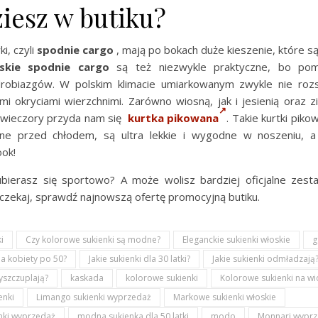
iesz w butiku?
i, czyli
spodnie cargo
, mają po bokach duże kieszenie, które są
skie spodnie cargo
są też niezwykle praktyczne, bo pom
robiazgów. W polskim klimacie umiarkowanym zwykle nie roz
mi okryciami wierzchnimi. Zarówno wiosną, jak i jesienią oraz 
e wieczory przyda nam się
kurtka pikowana
. Takie kurtki pik
ne przed chłodem, są ultra lekkie i wygodne w noszeniu, a
ook!
bierasz się sportowo? A może wolisz bardziej oficjalne zes
 czekaj, sprawdź najnowszą ofertę promocyjną butiku.
i
Czy kolorowe sukienki są modne?
Eleganckie sukienki włoskie
g
la kobiety po 50?
Jakie sukienki dla 30 latki?
Jakie sukienki odmładzają
wyszczuplają?
kaskada
kolorowe sukienki
Kolorowe sukienki na w
enki
Limango sukienki wyprzedaż
Markowe sukienki włoskie
nki wyprzedaż
modna sukienka dla 50 latki
modo
Monnari wyprz