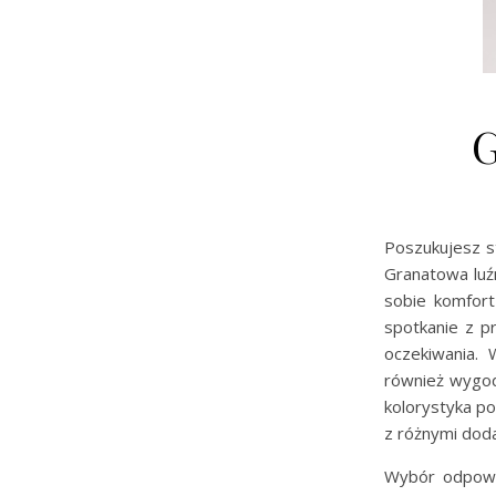
G
Poszukujesz s
Granatowa luź
sobie komfort
spotkanie z p
oczekiwania. 
również wygod
kolorystyka p
z różnymi dod
Wybór odpow