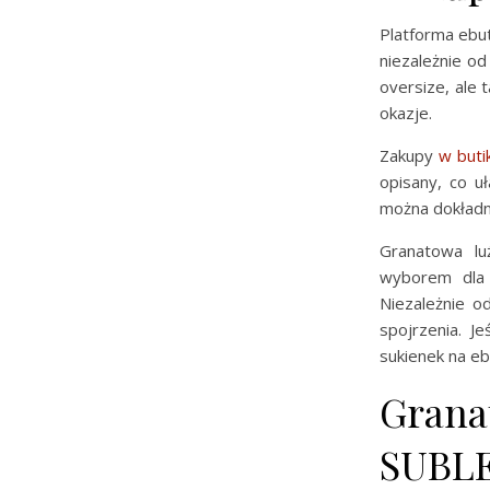
Platforma ebut
niezależnie od
oversize, ale 
okazje.
Zakupy
w buti
opisany, co u
można dokładn
Granatowa lu
wyborem dla 
Niezależnie o
spojrzenia. J
sukienek na ebu
Grana
SUBLEV