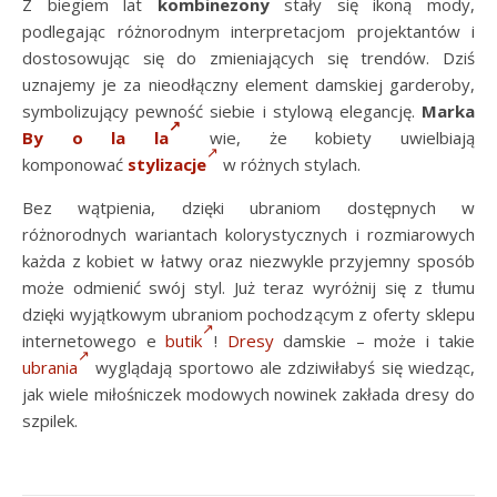
Z biegiem lat
kombinezony
stały się ikoną mody,
podlegając różnorodnym interpretacjom projektantów i
dostosowując się do zmieniających się trendów. Dziś
uznajemy je za nieodłączny element damskiej garderoby,
symbolizujący pewność siebie i stylową elegancję.
Marka
By o la la
wie, że kobiety uwielbiają
komponować
stylizacje
w różnych stylach.
Bez wątpienia, dzięki ubraniom dostępnych w
różnorodnych wariantach kolorystycznych i rozmiarowych
każda z kobiet w łatwy oraz niezwykle przyjemny sposób
może odmienić swój styl. Już teraz wyróżnij się z tłumu
dzięki wyjątkowym ubraniom pochodzącym z oferty sklepu
internetowego e
butik
!
Dresy
damskie – może i takie
ubrania
wyglądają sportowo ale zdziwiłabyś się wiedząc,
jak wiele miłośniczek modowych nowinek zakłada dresy do
szpilek.