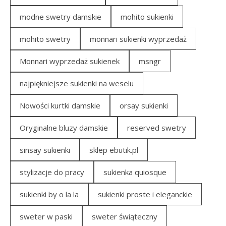
modne swetry damskie
mohito sukienki
mohito swetry
monnari sukienki wyprzedaż
Monnari wyprzedaż sukienek
msngr
najpiękniejsze sukienki na weselu
Nowości kurtki damskie
orsay sukienki
Oryginalne bluzy damskie
reserved swetry
sinsay sukienki
sklep ebutik.pl
stylizacje do pracy
sukienka quiosque
sukienki by o la la
sukienki proste i eleganckie
sweter w paski
sweter świąteczny