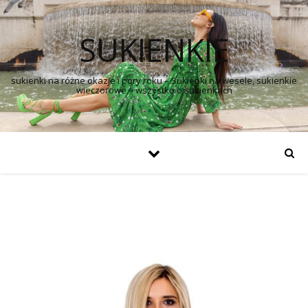
SUKIENKIE
sukienki na różne okazje i pory roku – Sukienki na wesele, sukienkie
wieczorowe – wszystko o sukienkach