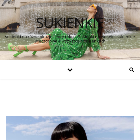
SUKIENKIE
sukienki na różne okazje i pory roku – Sukienki na wesele, sukienkie
wieczorowe – wszystko o sukienkach