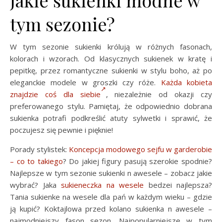
Jakie sukienki modne w
tym sezonie?
W tym sezonie sukienki królują w różnych fasonach,
kolorach i wzorach. Od klasycznych sukienek w kratę i
pepitkę, przez romantyczne sukienki w stylu boho, aż po
eleganckie modele w groszki czy róże.
Każda kobieta
znajdzie coś dla siebie
, niezależnie od okazji czy
preferowanego stylu. Pamiętaj, że odpowiednio dobrana
sukienka potrafi podkreślić atuty sylwetki i sprawić, że
poczujesz się pewnie i pięknie!
Porady stylistek:
Koncepcja modowego sejfu w garderobie
– co to takiego
? Do jakiej figury pasują szerokie spodnie?
Najlepsze w tym sezonie sukienki n awesele – zobacz jakie
wybrać? Jaka
sukieneczka na wesele
bedzei najlepsza?
Tania sukienke na wesele dla pań w każdym wieku – gdzie
ją kupić? Koktajlowa przed kolano sukienka n awesele –
najmodniejszy fason sezon. Najpopularniejsze w tym