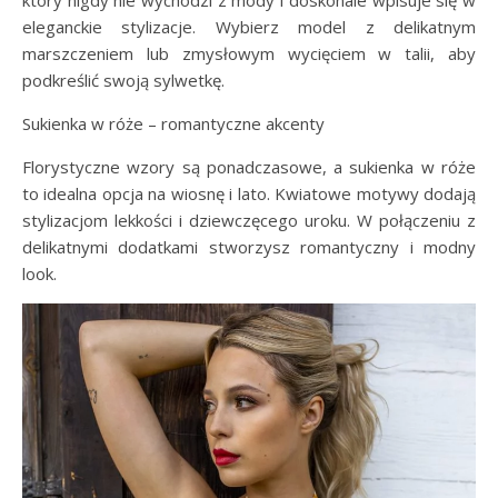
który nigdy nie wychodzi z mody i doskonale wpisuje się w
eleganckie stylizacje. Wybierz model z delikatnym
marszczeniem lub zmysłowym wycięciem w talii, aby
podkreślić swoją sylwetkę.
Sukienka w róże – romantyczne akcenty
Florystyczne wzory są ponadczasowe, a sukienka w róże
to idealna opcja na wiosnę i lato. Kwiatowe motywy dodają
stylizacjom lekkości i dziewczęcego uroku. W połączeniu z
delikatnymi dodatkami stworzysz romantyczny i modny
look.