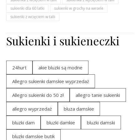
sukienki dla 60 latki
sukienki w grochy na wesele
sukienki z wcięciem w talii
Sukienki i sukieneczki
24hurt
akie bluzki są modne
Allegro sukienki damskie wyprzedaż
Allegro sukienki do 50 zł
allegro tanie sukienki
allegro wyprzedaż
bluza damskie
bluzki dam
bluzki damkie
bluzki damski
bluzki damskie butik