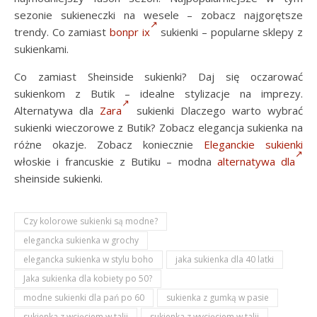
sezonie sukieneczki na wesele – zobacz najgorętsze
trendy. Co zamiast
bonpr ix
sukienki – popularne sklepy z
sukienkami.
Co zamiast Sheinside sukienki? Daj się oczarować
sukienkom z Butik – idealne stylizacje na imprezy.
Alternatywa dla
Zara
sukienki Dlaczego warto wybrać
sukienki wieczorowe z Butik? Zobacz elegancja sukienka na
różne okazje. Zobacz koniecznie
Eleganckie sukienki
włoskie i francuskie z Butiku – modna
alternatywa dla
sheinside sukienki.
Czy kolorowe sukienki są modne?
elegancka sukienka w grochy
elegancka sukienka w stylu boho
jaka sukienka dla 40 latki
Jaka sukienka dla kobiety po 50?
modne sukienki dla pań po 60
sukienka z gumką w pasie
sukienka z wcięciem w talii
sukienka z wycięciem w talii