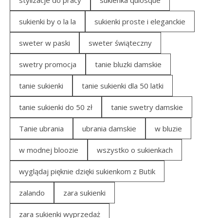
stylizacje do pracy
sukienka quiosque
sukienki by o la la
sukienki proste i eleganckie
sweter w paski
sweter świąteczny
swetry promocja
tanie bluzki damskie
tanie sukienki
tanie sukienki dla 50 latki
tanie sukienki do 50 zł
tanie swetry damskie
Tanie ubrania
ubrania damskie
w bluzie
w modnej bloozie
wszystko o sukienkach
wyglądaj pięknie dzięki sukienkom z Butik
zalando
zara sukienki
zara sukienki wyprzedaż