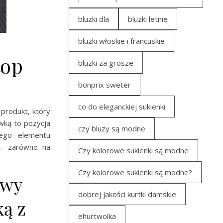
bluzki dla
bluzki letnie
bluzki włoskie i francuskie
top
bluzki za grosze
bonprix sweter
co do eleganckiej sukienki
 produkt, który
wką to pozycja
czy bluzy są modne
wego elementu
 – zarówno na
Czy kolorowe sukienki są modne
Czy kolorowe sukienki są modne?
owy
dobrej jakości kurtki damskie
ą z
ehurtwolka