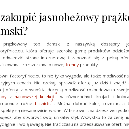
 zakupić jasnobeżowy prąż
amski?
wy prążkowany top damski z naszywką dostępn
oryPrice.eu, która oferuje szeroką gamę produktów odzieżo
o odwiedzić stronę internetową i zapoznać się z pełną ofer
ualizowana i rozszerzana o nowe,
trendy
produkty.
owni FactoryPrice.eu to nie tylko wygoda, ale także możliwość n
cyjnych cenach. Nie czekaj, sprawdź ofertę już dziś i znajdź c
ej oferty z pewnością docenią możliwość rozbudowania swoj
opy
z
najnowszej kolekcji
w różnorodnych krojach i kolora
proponuje różne
t shirts
. Można dobrać kolor, rozmiar, a t
aspekty są niesamowicie ważne. W hurtowni znajdziesz wszystk
ujesz, aby stworzyć swój unikalny styl. Wszystko to za cenę hu
ciągnie Twoją uwagę. Nie trać czasu na przeszukiwanie ofert inn