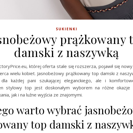
SUKIENKI
snobeżowy prążkowany 
damski z naszywką
toryPrice.eu, której oferta stale się rozszerza, pojawił się nowy
erca wielu kobiet. Jasnobeżowy prążkowany top damski z naszy
dla każdej pani szukającej eleganckiego, ale i komforto
en stylowy top jest doskonałym wyborem na różne okazje
ania, jak i na luźne wyjścia ze znajomymi.
ego warto wybrać jasnobeż
owany top damski z naszywk