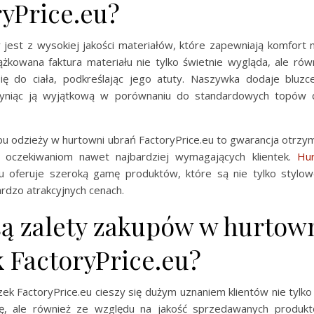
ryPrice.eu?
jest z wysokiej jakości materiałów, które zapewniają komfort 
rążkowana faktura materiału nie tylko świetnie wygląda, ale rów
ę do ciała, podkreślając jego atuty. Naszywka dodaje bluzc
czyniąc ją wyjątkową w porównaniu do standardowych topów 
pu odzieży w hurtowni ubrań FactoryPrice.eu to gwarancja otrzym
a oczekiwaniom nawet najbardziej wymagających klientek.
Hur
eu oferuje szeroką gamę produktów, które są nie tylko stylow
rdzo atrakcyjnych cenach.
są zalety zakupów w hurtow
k FactoryPrice.eu?
ek FactoryPrice.eu cieszy się dużym uznaniem klientów nie tylk
tę, ale również ze względu na jakość sprzedawanych produkt