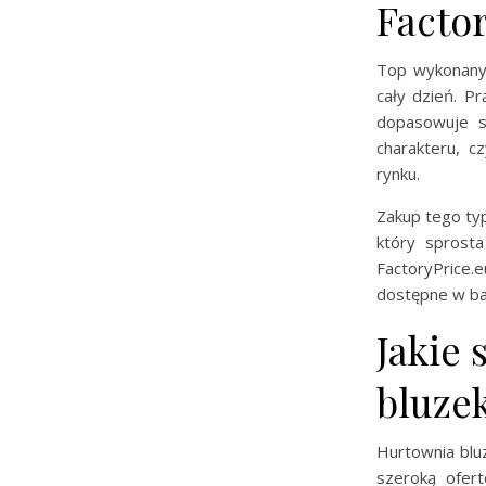
Facto
Top wykonany 
cały dzień. P
dopasowuje si
charakteru, 
rynku.
Zakup tego ty
który sprost
FactoryPrice.
dostępne w ba
Jakie 
bluze
Hurtownia bluz
szeroką ofer