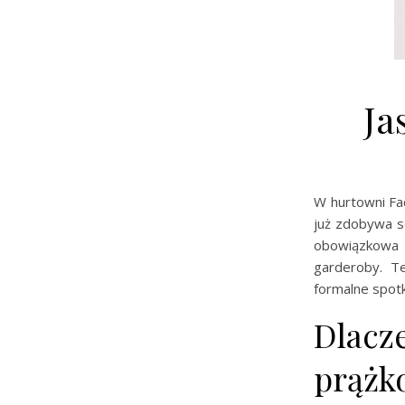
Ja
W hurtowni Fac
już zdobywa s
obowiązkowa 
garderoby. T
formalne spotk
Dlacz
prążk