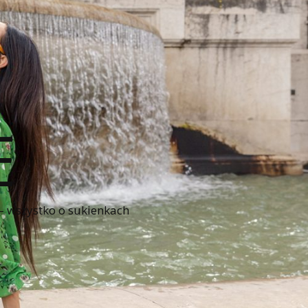
E
 – wszystko o sukienkach