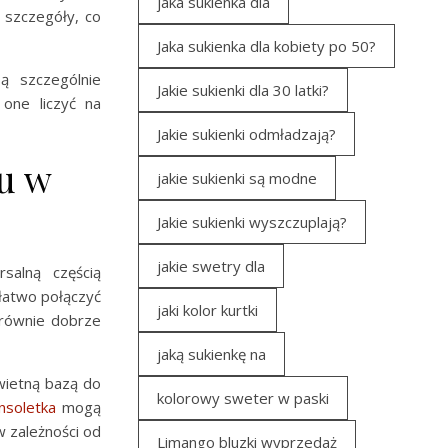
jaka sukienka dla
 szczegóły, co
Jaka sukienka dla kobiety po 50?
ą szczególnie
Jakie sukienki dla 30 latki?
one liczyć na
Jakie sukienki odmładzają?
u w
jakie sukienki są modne
Jakie sukienki wyszczuplają?
jakie swetry dla
salną częścią
łatwo połączyć
jaki kolor kurtki
 równie dobrze
jaką sukienkę na
świetną bazą do
kolorowy sweter w paski
nsoletka
mogą
 w zależności od
Limango bluzki wyprzedaż