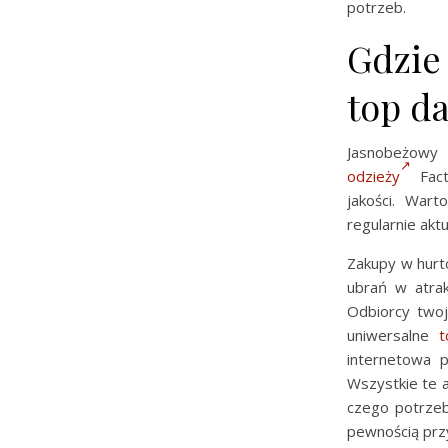
potrzeb.
Gdzie
top d
Jasnobeżo
odzieży
Fact
jakości. Wart
regularnie akt
Zakupy w hurt
ubrań w atrak
Odbiorcy twoj
uniwersalne
t
internetowa 
Wszystkie te 
czego potrzeb
pewnością przy