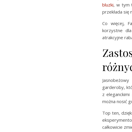
bluzki
, w tym 
przekłada się 
Co więcej, F
korzystne dl
atrakcyjne rab
Zasto
różnyc
Jasnobeżowy 
garderoby, kt
z eleganckimi
można nosić go
Top ten, dzięk
eksperymentow
całkowicie zmie