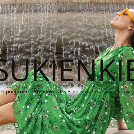
SUKIENKI
e i pory roku – Sukienki na wesele, sukienkie wieczorowe