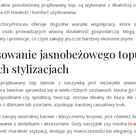
także jasnobeżowy prążkowany top, są wykonane z dbałością o
na ich trwałość i komfort użytkowania.
actoryPrice.eu oferuje dogodne warunki współpracy, które s
a osób prowadzących własną działalność gospodarczą. Mogą 
aty i promocje, co czyni zakupy jeszcze bardziej ekonomicznymi.
sowanie jasnobeżowego top
h stylizacjach
prążkowany top damski z naszywką jest niezwykle uniwer
óra świetnie sprawdza się w wielu różnych zestawach. Można go 
 spodniami czy spódnicą, tworząc zestaw idealny do biura. Ale
 z dżinsami lub szortami, uzyskując bardziej casualowy look.
i swojej neutralnej barwie i klasycznemu krojowi, jest również 
ania z dodatkami i akcesoriami. Duży naszyjnik czy modna
bra
nić charakter stylizacji, dodając jej nowoczesności lub elegancji,