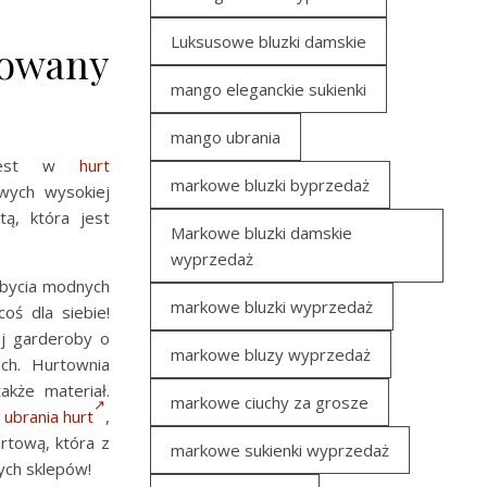
Luksusowe bluzki damskie
kowany
mango eleganckie sukienki
mango ubrania
y jest w
hurt
markowe bluzki byprzedaż
wych wysokiej
tą, która jest
Markowe bluzki damskie
wyprzedaż
abycia modnych
markowe bluzki wyprzedaż
oś dla siebie!
ej garderoby o
markowe bluzy wyprzedaż
ch. Hurtownia
akże materiał.
markowe ciuchy za grosze
o
ubrania hurt
,
rtową, która z
markowe sukienki wyprzedaż
ych sklepów!