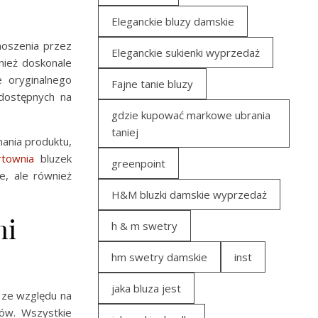
Eleganckie bluzy damskie
noszenia przez
Eleganckie sukienki wyprzedaż
nież doskonale
e oryginalnego
Fajne tanie bluzy
dostępnych na
gdzie kupować markowe ubrania
taniej
ania produktu,
townia
bluzek
greenpoint
e, ale również
H&M bluzki damskie wyprzedaż
ni
h & m swetry
hm swetry damskie
inst
jaka bluza jest
o ze względu na
ów. Wszystkie