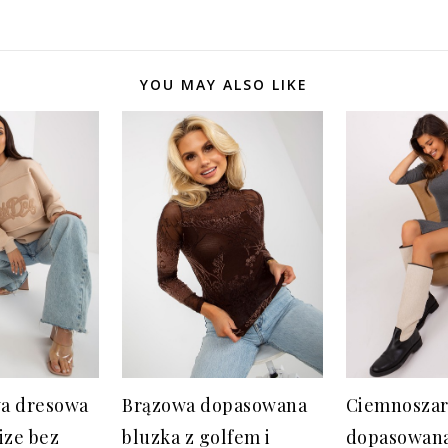
YOU MAY ALSO LIKE
a dresowa
Brązowa dopasowana
Ciemnoszar
ize bez
bluzka z golfem i
dopasowana