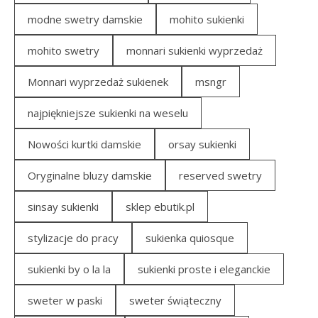
modne swetry damskie
mohito sukienki
mohito swetry
monnari sukienki wyprzedaż
Monnari wyprzedaż sukienek
msngr
najpiękniejsze sukienki na weselu
Nowości kurtki damskie
orsay sukienki
Oryginalne bluzy damskie
reserved swetry
sinsay sukienki
sklep ebutik.pl
stylizacje do pracy
sukienka quiosque
sukienki by o la la
sukienki proste i eleganckie
sweter w paski
sweter świąteczny