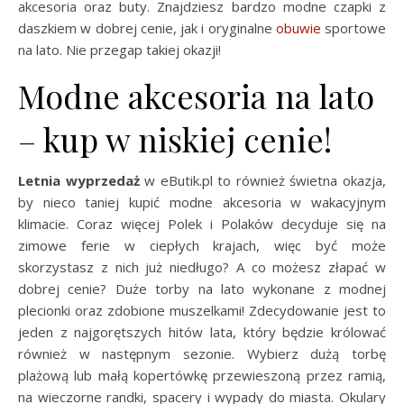
akcesoria oraz buty. Znajdziesz bardzo modne czapki z
daszkiem w dobrej cenie, jak i oryginalne
obuwie
sportowe
na lato. Nie przegap takiej okazji!
Modne akcesoria na lato
– kup w niskiej cenie!
Letnia wyprzedaż
w eButik.pl to również świetna okazja,
by nieco taniej kupić modne akcesoria w wakacyjnym
klimacie. Coraz więcej Polek i Polaków decyduje się na
zimowe ferie w ciepłych krajach, więc być może
skorzystasz z nich już niedługo? A co możesz złapać w
dobrej cenie? Duże torby na lato wykonane z modnej
plecionki oraz zdobione muszelkami! Zdecydowanie jest to
jeden z najgorętszych hitów lata, który będzie królować
również w następnym sezonie. Wybierz dużą torbę
plażową lub małą kopertówkę przewieszoną przez ramią,
na wieczorne randki, spacery i wypady do miasta. Okulary