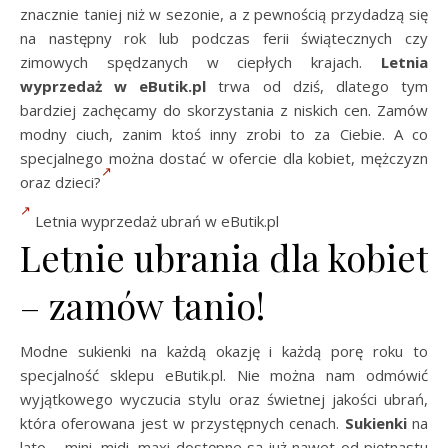
znacznie taniej niż w sezonie, a z pewnością przydadzą się
na następny rok lub podczas ferii świątecznych czy
zimowych spędzanych w ciepłych krajach.
Letnia
wyprzedaż w eButik.pl
trwa od dziś, dlatego tym
bardziej zachęcamy do skorzystania z niskich cen. Zamów
modny ciuch, zanim ktoś inny zrobi to za Ciebie. A co
specjalnego można dostać w ofercie dla kobiet, mężczyzn
oraz dzieci?
Letnia wyprzedaż ubrań w eButik.pl
Letnie ubrania dla kobiet
– zamów tanio!
Modne sukienki na każdą okazję i każdą porę roku to
specjalność sklepu eButik.pl. Nie można nam odmówić
wyjątkowego wyczucia stylu oraz świetnej jakości ubrań,
która oferowana jest w przystępnych cenach.
Sukienki
na
lato – mini, midi, maxi dostępne są już nawet od piętnastu