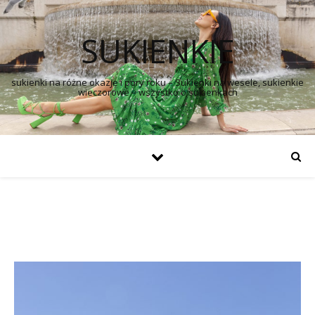
SUKIENKIE
sukienki na różne okazje i pory roku – Sukienki na wesele, sukienkie
wieczorowe – wszystko o sukienkach