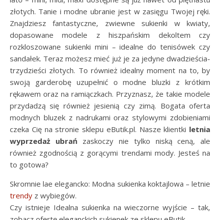
złotych. Tanie i modne ubranie jest w zasięgu Twojej ręki.
Znajdziesz fantastyczne, zwiewne sukienki w kwiaty,
dopasowane modele z hiszpańskim dekoltem czy
rozkloszowane sukienki mini – idealne do tenisówek czy
sandałek. Teraz możesz mieć już je za jedyne dwadzieścia-
trzydzieści złotych. To również idealny moment na to, by
swoją garderobę uzupełnić o modne bluzki z krótkim
rękawem oraz na ramiączkach. Przyznasz, że takie modele
przydadzą się również jesienią czy zimą. Bogata oferta
modnych bluzek z nadrukami oraz stylowymi zdobieniami
czeka Cię na stronie sklepu eButik.pl. Nasze klientki
letnia
wyprzedaż ubrań
zaskoczy nie tylko niską ceną, ale
również zgodnością z gorącymi trendami mody. Jesteś na
to gotowa?
Skromnie lae elegancko: Modna sukienka koktajlowa – letnie
trendy
z wybiegów.
Czy istnieje Idealna sukienka na wieczorne wyjście – tak,
zobacz ofertę eleganckich sukienek ze sklepu eButik.