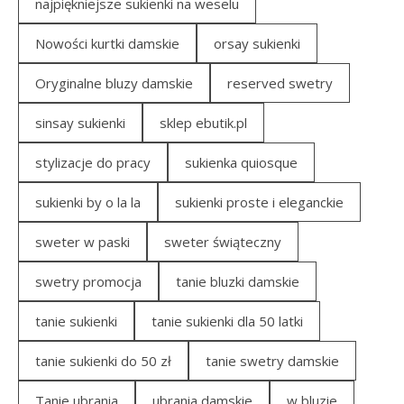
najpiękniejsze sukienki na weselu
Nowości kurtki damskie
orsay sukienki
Oryginalne bluzy damskie
reserved swetry
sinsay sukienki
sklep ebutik.pl
stylizacje do pracy
sukienka quiosque
sukienki by o la la
sukienki proste i eleganckie
sweter w paski
sweter świąteczny
swetry promocja
tanie bluzki damskie
tanie sukienki
tanie sukienki dla 50 latki
tanie sukienki do 50 zł
tanie swetry damskie
Tanie ubrania
ubrania damskie
w bluzie