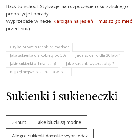
Back to school: Stylizacje na rozpoczęcie roku szkolnego –
propozycje i porady.
Wyprzedaże w necie:
Kardigan na jesień – musisz go mieć
przed zimą.
Czy kolorowe sukienki są modne?
Jaka sukienka dla kobiety po 50?
Jakie sukienki dla 30 latki?
Jakie sukienki odmładzają?
Jakie sukienki wyszczuplają?
najpiękniejsze sukienki na weselu
Sukienki i sukieneczki
24hurt
akie bluzki są modne
Allegro sukienki damskie wyprzedaż