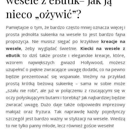
nieco „ożywić”?
Pamiętajcie o tym, że bardzo często mniej oznacza więcej i
prosta jednolita sukienka na wesele to jest bardzo fajna
propozycja. Nie musisz sięgać po krzykliwe
kreacje na
wesele
, żeby wyglądać świetnie.
Kiecki na wesele z
eButik
to dziś także proste i eleganckie kreacje, które,
wzorem największych gwiazd Hollywood, możesz
uzupełnić o piękne zwracające uwagę dodatki, co na pewno
będzie prezentować się wspaniale. Weźmy na przykład
prostą krótką beżową sukienkę – sama w sobie może
„szału nie robi”, ale już w połączeniu z rzucającymi się w
oczy połyskującymi butami i torebką? Jak najbardziej będzie
zwracać uwagę. Dużo daje także odpowiedni imprezowy
makijaż oraz fryzura. Tak naprawdę każdy pojedynczy
szczegół jest bardzo ważny w stylizacji na wesele. Wiedzą
to nie tylko panny młode, lecz również goście weselni!