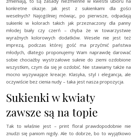
zmieniają, to są zasady niezmienne w kwestii ubioru na
konkretne okazje. Jak jest z sukienkami dla gości
weselnych? Najogólniej mówiąc, po pierwsze, odpadają
sukienki w kolorach takich jak przeznaczony dla panny
młodej biały czy czerń – chyba że w towarzystwie
wyraźnych kolorowych dodatków. Wesele nie jest też
imprezą, podczas której gość ma przyćmić państwa
młodych, dlatego proponujemy Wam naprawdę darować
sobie chociażby wystrzałowe suknie do ziemi ozdobione
wszystkim, czym da się je ozdobić. Nie stawiamy także na
mocno wyzywające kreacje. Klasyka, styl i elegancja, ale
oczywiście bez cienia nudy – taka jest nasza propozycja.
Sukienki w kwiaty
zawsze są na topie
Tak to właśnie jest – print floral prawdopodobnie nie
znudzi się paniom nigdy. Ale to dobrze, bo to wyjątkowo