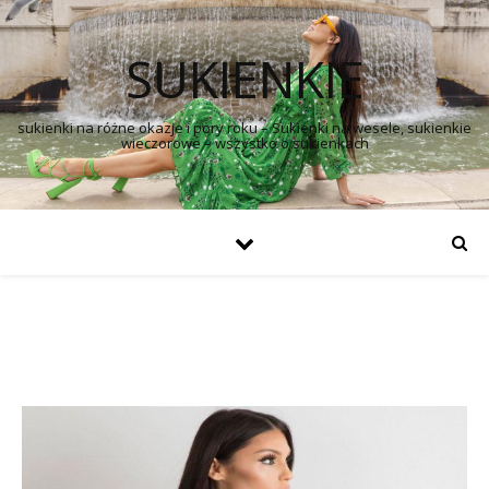
SUKIENKIE
sukienki na różne okazje i pory roku – Sukienki na wesele, sukienkie
wieczorowe – wszystko o sukienkach