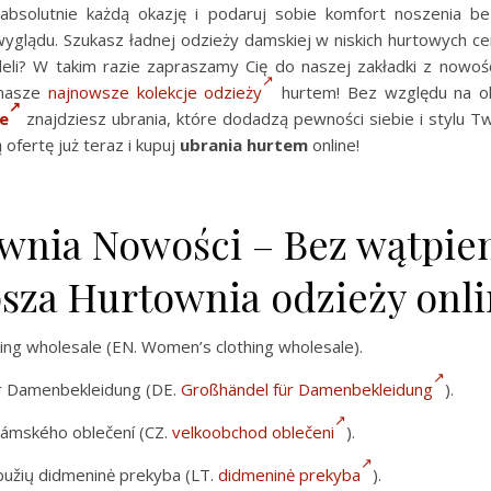
absolutnie każdą okazję i podaruj sobie komfort noszenia be
wyglądu. Szukasz ładnej odzieży damskiej w niskich hurtowych ce
i? W takim razie zapraszamy Cię do naszej zakładki z nowośc
 nasze
najnowsze kolekcje odzieży
hurtem! Bez względu na ok
re
znajdziesz ubrania, które dodadzą pewności siebie i stylu T
ofertę już teraz i kupuj
ubrania hurtem
online!
wnia Nowości – Bez wątpie
psza Hurtownia odzieży onl
ng wholesale (EN. Women’s clothing wholesale).
r Damenbekleidung (DE.
Großhändel für Damenbekleidung
).
ámského oblečení (CZ.
velkoobchod oblečeni
).
bužių didmeninė prekyba (LT.
didmeninė prekyba
).