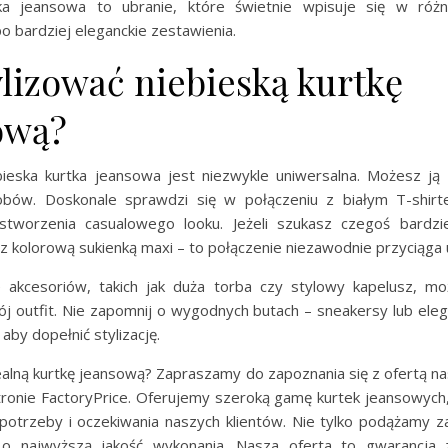
rtka jeansowa to ubranie, które świetnie wpisuje się w róż
o bardziej eleganckie zestawienia.
ylizować niebieską kurtkę
ową?
bieska kurtka jeansowa jest niezwykle uniwersalna. Możesz ją 
obów. Doskonale sprawdzi się w połączeniu z białym T-shirt
stworzenia casualowego looku. Jeżeli szukasz czegoś bardz
z kolorową sukienką maxi – to połączenie niezawodnie przyciąga
 akcesoriów, takich jak duża torba czy stylowy kapelusz, 
j outfit. Nie zapomnij o wygodnych butach – sneakersy lub elega
aby dopełnić stylizację.
ealną kurtkę jeansową? Zapraszamy do zapoznania się z ofertą n
ronie FactoryPrice. Oferujemy szeroką gamę kurtek jeansowych, 
 potrzeby i oczekiwania naszych klientów. Nie tylko podążamy za
o najwyższą jakość wykonania. Nasza oferta to gwarancja 