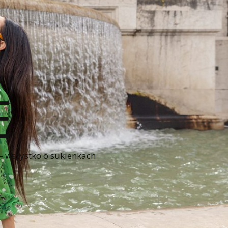
E
 – wszystko o sukienkach