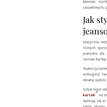
klientek. Ku
casualowych, p
Jak st
jeans
Klasyczna nie
różnych spos
jeansami dla 
zestaw kurtkę 
Wykorzystanie
wzbogacić Twó
idealny wybór, 
Gdzie kupić id
kurtek
na st
wpisują się w
także dbamy 