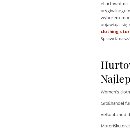
ehurtowni na 
oryginalnego 
wyborem model
pojawiają się
clothing sto
Sprawdź naszą 
Hurto
Najle
Women’s clothi
Großhändel fü
Velkoobchod d
Moteriškų dra