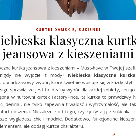
,
KURTKI DAMSKIE
SUKIENKI
iebieska klasyczna kurt
jeansowa z kieszeniami
syczna kurtka jeansowa z kieszeniami – Must-have w Twojej szafi
 nigdy nie wyjdzie z mody?
Niebieska klasyczna kurtk
o ponadczasowy wybór, który świetnie wpisuje się w każdy styl i 
sign sprawia, że jest to idealny wybór dla każdej kobiety, ceniąc
ępna w hurtowni kurtek FactoryPrice, ta kurtka to prawdziwy h
ści denimu, nie tylko zapewnia trwałość i wytrzymałość, ale ta
ort noszenia. Niezależnie od tego, czy łączysz ją z sukienką, 
sze wyglądasz chic i modnie. Dodatkowo, funkcjonalne kieszeni
lementem, ale dodają kurtce charakteru.