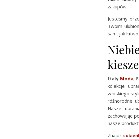
zakupów.
Jesteśmy prz
Twoim ulubion
sam, jak łatw
Niebie
kiesze
Italy
Moda
,
Fa
kolekcje ubr
włoskiego styl
różnorodne u
Nasze ubran
zachowując po
nasze produkty
Znajdź
sukien