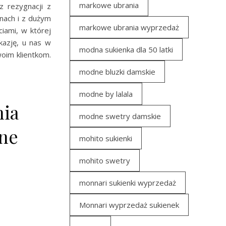
markowe ubrania
z rezygnacji z
nach i z dużym
markowe ubrania wyprzedaż
iami, w której
azję, u nas w
modna sukienka dla 50 latki
woim klientkom.
modne bluzki damskie
modne by lalala
nia
modne swetry damskie
ine
mohito sukienki
mohito swetry
monnari sukienki wyprzedaż
Monnari wyprzedaż sukienek