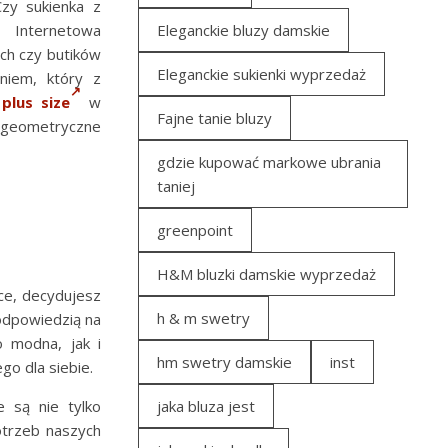
Czy sukienka z
? Internetowa
Eleganckie bluzy damskie
ch czy butików
Eleganckie sukienki wyprzedaż
niem, który z
 plus size
w
Fajne tanie bluzy
geometryczne
gdzie kupować markowe ubrania
taniej
greenpoint
H&M bluzki damskie wyprzedaż
ce, decydujesz
h & m swetry
ą odpowiedzią na
o modna, jak i
hm swetry damskie
inst
go dla siebie.
e są nie tylko
jaka bluza jest
otrzeb naszych