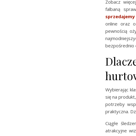
Zobacz więc
falbaną spra
sprzedajemy
online oraz 
pewnością oż
najmodniejs
bezpośrednio 
Dlacz
hurto
Wybierając kl
się na produkt,
potrzeby wspó
praktyczna. Dz
Ciągłe śledze
atrakcyjne wi