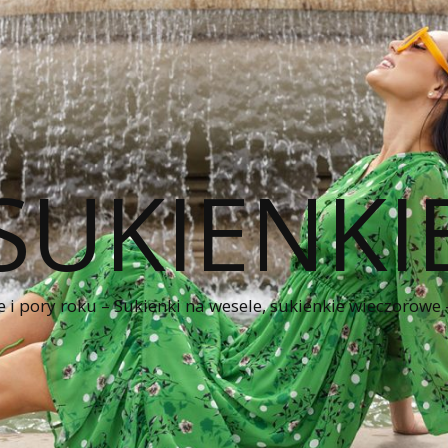
SUKIENKI
e i pory roku – Sukienki na wesele, sukienkie wieczorowe