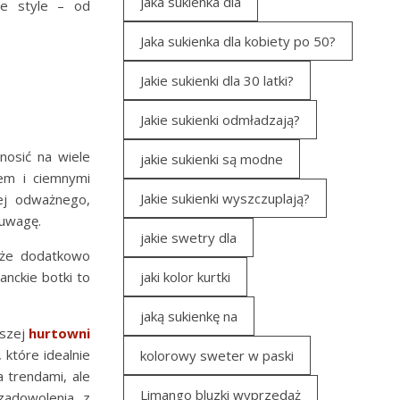
jaka sukienka dla
ne style – od
Jaka sukienka dla kobiety po 50?
Jakie sukienki dla 30 latki?
Jakie sukienki odmładzają?
nosić na wiele
jakie sukienki są modne
em i ciemnymi
Jakie sukienki wyszczuplają?
iej odważnego,
 uwagę.
jakie swetry dla
może dodatkowo
nckie botki to
jaki kolor kurtki
jaką sukienkę na
aszej
hurtowni
które idealnie
kolorowy sweter w paski
 trendami, ale
Limango bluzki wyprzedaż
zadowolenia z