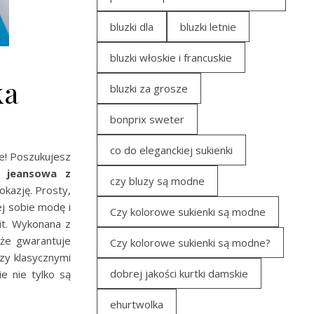
bluzki dla
bluzki letnie
bluzki włoskie i francuskie
ka
bluzki za grosze
bonprix sweter
co do eleganckiej sukienki
e! Poszukujesz
a jeansowa z
czy bluzy są modne
okazję. Prosty,
ej sobie modę i
Czy kolorowe sukienki są modne
it. Wykonana z
kże gwarantuje
Czy kolorowe sukienki są modne?
czy klasycznymi
dobrej jakości kurtki damskie
e nie tylko są
ehurtwolka