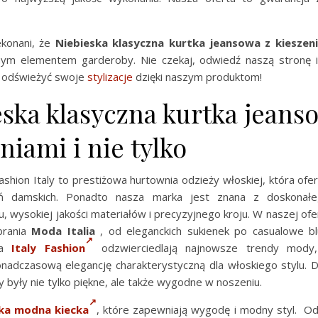
ekonani, że
Niebieska klasyczna kurtka jeansowa z kieszen
ym elementem garderoby. Nie czekaj, odwiedź naszą stronę i
o odświeżyć swoje
stylizacje
dzięki naszym produktom!
ska klasyczna kurtka jeans
niami i nie tylko
shion Italy to prestiżowa hurtownia odzieży włoskiej, która of
ań damskich. Ponadto nasza marka jest znana z doskonałe
u, wysokiej jakości materiałów i precyzyjnego kroju. W naszej ofe
brania
Moda Italia
, od eleganckich sukienek po casualowe blu
ia
Italy Fashion
odzwierciedlają najnowsze trendy mody,
nadczasową elegancję charakterystyczną dla włoskiego stylu. 
 były nie tylko piękne, ale także wygodne w noszeniu.
ka modna kiecka
, które zapewniają wygodę i modny styl. O