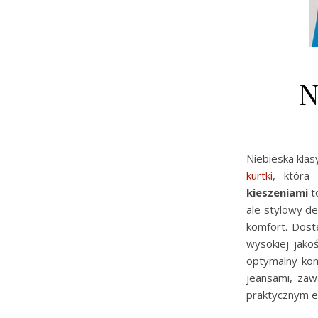
N
Niebieska kla
kurtki
, która
kieszeniami
t
ale stylowy de
komfort. Dost
wysokiej jako
optymalny komf
jeansami, zaw
praktycznym e