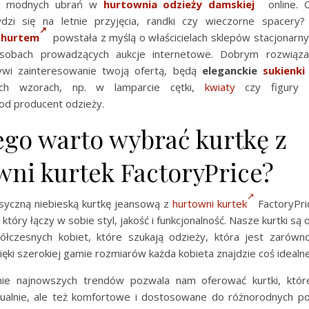
ej modnych ubrań w
hurtownia odzieży damskiej
online. 
wdzi się na letnie przyjęcia, randki czy wieczorne spacery
 hurtem
powstała z myślą o właścicielach sklepów stacjonarny
osobach prowadzących aukcje internetowe. Dobrym rozwiąza
ywi zainteresowanie twoją ofertą, będą
eleganckie
sukienki
zych wzorach, np. w lamparcie cętki,
kwiaty
czy figury 
od producent odzieży.
ego warto wybrać kurtkę z
wni kurtek FactoryPrice?
asyczną niebieską kurtkę jeansową z
hurtowni kurtek
FactoryPri
 który łączy w sobie styl, jakość i funkcjonalność. Nasze kurtki s
łczesnych kobiet, które szukają odzieży, która jest zarówn
ięki szerokiej gamie rozmiarów każda kobieta znajdzie coś idealne
nie najnowszych trendów pozwala nam oferować kurtki, któr
zualnie, ale też komfortowe i dostosowane do różnorodnych p