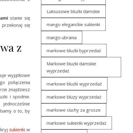
Luksusowe bluzki damskie
iami
stanie się
mango eleganckie sukienki
 przekonaj się
mango ubrania
owa z
markowe bluzki byprzedaż
Markowe bluzki damskie
wyprzedaż
eruje wyjątkowe
go połączenia
markowe bluzki wyprzedaż
rcie znajdziesz
zki i spodnie.
markowe bluzy wyprzedaż
 jednocześnie
markowe ciuchy za grosze
Dbamy o to, by
markowe sukienki wyprzedaż
dkryj
sukienki
w