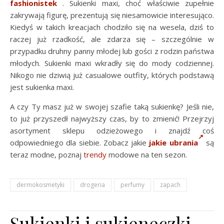
fashionistek
. Sukienki maxi, choć właściwie zupełnie
zakrywają figurę, prezentują się niesamowicie interesująco.
Kiedyś w takich kreacjach chodziło się na wesela, dziś to
raczej już rzadkość, ale zdarza się – szczególnie w
przypadku druhny panny młodej lub gości z rodzin państwa
młodych. Sukienki maxi wkradły się do mody codziennej.
Nikogo nie dziwią już casualowe outfity, których podstawą
jest sukienka maxi.
A czy Ty masz już w swojej szafie taką sukienkę? Jeśli nie,
to już przyszedł najwyższy czas, by to zmienić! Przejrzyj
asortyment sklepu odzieżowego i znajdź coś
odpowiedniego dla siebie. Zobacz jakie
jakie ubrania
są
teraz modne, poznaj
trendy
modowe na ten sezon.
dermokosmetyki
drogeria
perfumy
zapach
Sukienki i sukieneczki