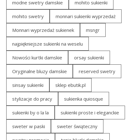
modne swetry damskie
mohito sukienki
mohito swetry
monnari sukienki wyprzedaż
Monnari wyprzedaż sukienek
msngr
najpiękniejsze sukienki na weselu
Nowości kurtki damskie
orsay sukienki
Oryginalne bluzy damskie
reserved swetry
sinsay sukienki
sklep ebutik.pl
stylizacje do pracy
sukienka quiosque
sukienki by o la la
sukienki proste i eleganckie
sweter w paski
sweter świąteczny
swetry promocja
tanie bluzki damskie