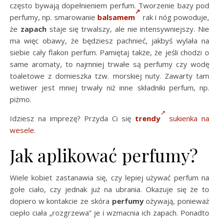
często bywają dopełnieniem perfum. Tworzenie bazy pod
perfumy, np. smarowanie
balsamem
rak i nóg powoduje,
że
zapach
staje się trwalszy, ale nie intensywniejszy. Nie
ma więc obawy, że będziesz pachnieć, jakbyś wylała na
siebie cały flakon perfum. Pamiętaj także, że jeśli chodzi o
same aromaty, to najmniej trwałe są perfumy czy wodę
toaletowe z domieszka tzw. morskiej nuty. Zawarty tam
wetiwer jest mniej trwały niż inne składniki perfum, np.
piżmo.
Idziesz na imprezę? Przyda Ci się
trendy
sukienka na
wesele
.
Jak aplikować perfumy?
Wiele kobiet zastanawia się, czy lepiej używać perfum na
gołe ciało, czy jednak już na ubrania. Okazuje się że to
dopiero w kontakcie ze skóra
perfumy
ożywają, ponieważ
ciepło ciała „rozgrzewa” je i wzmacnia ich zapach. Ponadto