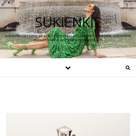
SUKIENKIE
sukienki na różne okazje i pory roku – Sukienki na wesele, sukienkie
wieczorowe – wszystko o sukienkach