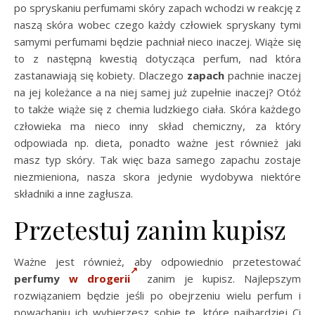
po spryskaniu perfumami skóry zapach wchodzi w reakcję z
naszą skóra wobec czego każdy człowiek spryskany tymi
samymi perfumami będzie pachniał nieco inaczej. Wiąże się
to z następną kwestią dotycząca perfum, nad która
zastanawiają się kobiety. Dlaczego
zapach
pachnie inaczej
na jej koleżance a na niej samej już zupełnie inaczej? Otóż
to także wiąże się z chemia ludzkiego ciała. Skóra każdego
człowieka ma nieco inny skład chemiczny, za który
odpowiada np. dieta, ponadto ważne jest również jaki
masz typ skóry. Tak więc baza samego zapachu zostaje
niezmieniona, nasza skora jedynie wydobywa niektóre
składniki a inne zagłusza.
Przetestuj zanim kupisz
Ważne jest również, aby odpowiednio przetestować
perfumy
w drogerii
zanim je kupisz. Najlepszym
rozwiązaniem będzie jeśli po obejrzeniu wielu perfum i
powąchaniu ich wybierzesz sobie te, które najbardziej Ci