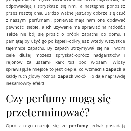
odpowiadają i spryskasz się nimi, a następnie ponosisz
przez resztę dnia. Bardzo ważne jest,aby dobrze się czuć
z naszymi perfumami, ponieważ maja nam one dodawać
pewności siebie, a ich używanie ma sprawiać na radość.;)
Także nie bój się prosić o próbki zapachu do domu. I
pamiętaj by użyć go po kąpieli-odkryjesz wtedy wszystkie
tajemnice zapachu. By zapach utrzymywał się na Twoim
ciele dłużej możesz spryskać-oprócz nadgarstków i
rejonów za uszami- kark tuz pod włosami. Włosy
sprawiają,że miejsce to jest ciepłe, co wzmacnia
zapach
a
każdy ruch głowy roznosi
zapach
wokół. To daje naprawdę
niesamowity efekt!
Czy perfumy mogą się
przeterminować?
Oprócz tego okazuje się, że
perfumy
jednak posiadają