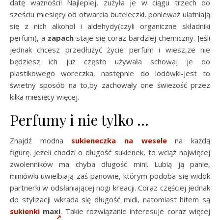
datę ważności! Najlepiej, zużyła je w ciągu trzech do
sześciu miesięcy od otwarcia buteleczki, ponieważ ulatniają
się z nich alkohol i aldehydy(czyli organiczne składniki
perfum), a
zapach
staje się coraz bardziej chemiczny. Jeśli
jednak chcesz przedłużyć życie perfum i wiesz,ze nie
będziesz ich już często używała schowaj je do
plastikowego woreczka, następnie do lodówki-jest to
świetny sposób na to,by zachowały one świeżość przez
kilka miesięcy więcej.
Perfumy i nie tylko …
Znajdź modna
sukieneczka na wesele
na każdą
figurę. Jeżeli chodzi o długość sukienek, to wciąż najwięcej
zwolenników ma chyba długość mini. Lubią ją panie,
miniówki uwielbiają zaś panowie, którym podoba się widok
partnerki w odsłaniającej nogi kreacji. Coraz częściej jednak
do stylizacji wkrada się długość midi, natomiast hitem są
sukienki
maxi
. Takie rozwiązanie interesuje coraz więcej