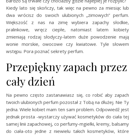
bardzo są trwałe czy chociażby gdzie najlepiej je rozpylić?
Kiedy lato się skończy, tak więc na pewno za miesiąc lub
dwa wrócisz do swoich ulubionych „zimowych” perfum.
Większość z nas na zimę wybiera zapachy słodkie,
pralinkowe, wręcz ciepłe, natomiast latem kobiety
zmieniają rodzaj słodyczy-latem duże powodzenie mają
wonie morskie, owocowe czy kwiatowe. Tyle słowem
wstępu. Pora poznać sekrety perfum.
Przepiękny zapach przez
cały dzień
Na pewno często zastanawiasz się, co robić aby zapach
twoich ulubionych perfum pozostał z Tobą na dłużej. Nie Ty
jedna. Wiele kobiet mam ten sam problem. Odpowiedź jest
jednak prosta -wystarczy używać kosmetyków do ciała tej
samej linii zapachowej, co perfumy-mgiełki, kremy, balsamy
do ciała-oto jedne z niewielu takich kosmetyków, które