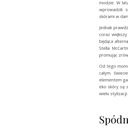
modzie. W lata
wprowadzili 
skórami w dam
Jednak prawdz
coraz większy
będąca alterna
Stella McCart
promując zró
Od tego mom
całym świecie
elementem gard
eko skóry są
wielu stylizacji.
Spódni