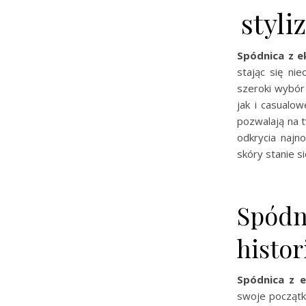
styli
Spódnica z e
stając się ni
szeroki wybór
jak i casualo
pozwalają na 
odkrycia najn
skóry stanie 
Spódni
histo
Spódnica z e
swoje początk