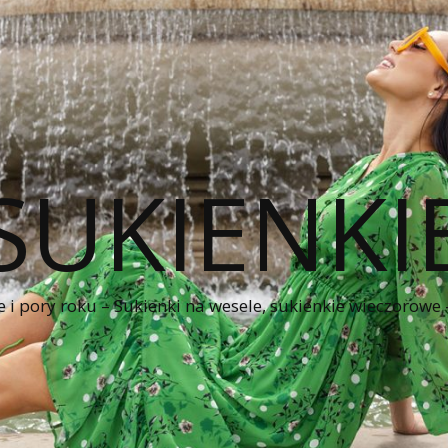
SUKIENKI
e i pory roku – Sukienki na wesele, sukienkie wieczorowe