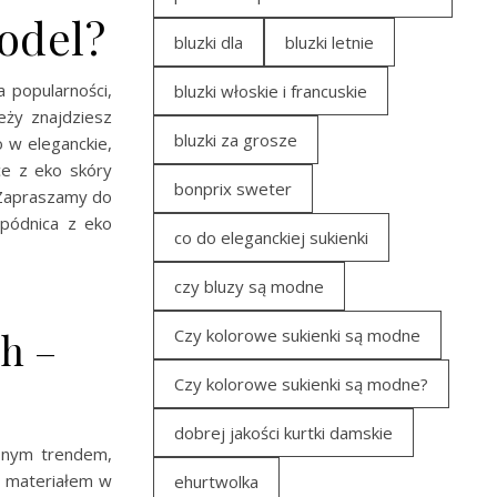
model?
bluzki dla
bluzki letnie
 popularności,
bluzki włoskie i francuskie
eży znajdziesz
bluzki za grosze
 w eleganckie,
ce z eko skóry
bonprix sweter
 Zapraszamy do
spódnica z eko
co do eleganckiej sukienki
czy bluzy są modne
ch –
Czy kolorowe sukienki są modne
Czy kolorowe sukienki są modne?
dobrej jakości kurtki damskie
snym trendem,
m materiałem w
ehurtwolka