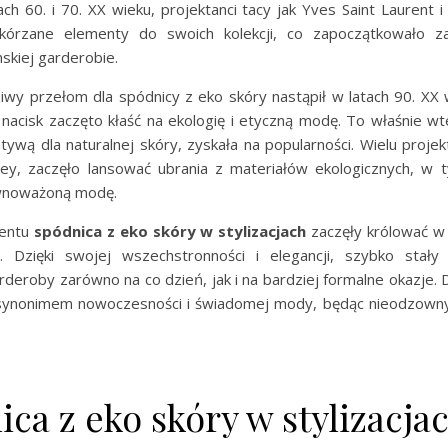
ch 60. i 70. XX wieku, projektanci tacy jak Yves Saint Laurent
skórzane elementy do swoich kolekcji, co zapoczątkowało za
skiej garderobie.
iwy przełom dla spódnicy z eko skóry nastąpił w latach 90. XX w
 nacisk zaczęto kłaść na ekologię i etyczną modę. To właśnie wt
tywą dla naturalnej skóry, zyskała na popularności. Wielu proj
ney, zaczęło lansować ubrania z materiałów ekologicznych, w 
wnoważoną modę.
entu
spódnica z eko skóry w stylizacjach
zaczęły królować w 
. Dzięki swojej wszechstronności i elegancji, szybko stały
eroby zarówno na co dzień, jak i na bardziej formalne okazje. 
 synonimem nowoczesności i świadomej mody, będąc nieodzow
ca z eko skóry w stylizacjac