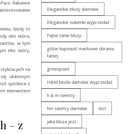
 i Paco Rabanne
Eleganckie bluzy damskie
interesowanie
Eleganckie sukienki wyprzedaż
ieku, kiedy to
Fajne tanie bluzy
edy eko skóra,
ektantów, w tym
gdzie kupować markowe ubrania
tym eko skóry,
taniej
greenpoint
stylizacjach na
 się ulubionym
H&M bluzki damskie wyprzedaż
Dziś spódnice z
nym elementem
h & m swetry
hm swetry damskie
inst
h – z
jaka bluza jest