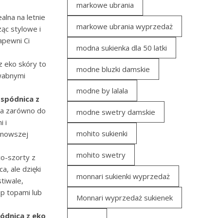
markowe ubrania
alna na letnie
markowe ubrania wyprzedaż
ząc stylowe i
pewni Ci
modna sukienka dla 50 latki
z eko skóry to
modne bluzki damskie
dwabnymi
modne by lalala
spódnica z
lna zarówno do
modne swetry damskie
i i
mohito sukienki
ajnowszej
mohito swetry
co-szorty z
a, ale dzięki
monnari sukienki wyprzedaż
tiwale,
op topami lub
Monnari wyprzedaż sukienek
ódnica z eko