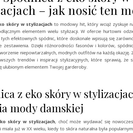
zacjach – jak nosić ten 
ko skóry w stylizacjach
to modowy hit, który wciąż zyskuje na
eodłącznym elementem wielu stylizacji. W ofercie hurtowni odzi
 tych efektownych spódnic, które doskonale wpisują się zarówno
we zestawienia. Dzięki różnorodności fasonów i kolorów, spódni
tworzenie niepowtarzalnych, modnych outfitów na każdą okazję.
owszych trendów i inspiracji stylizacyjnych, które sprawią, że 
się ulubionym elementem Twojej garderoby.
ca z eko skóry w stylizacja
ria mody damskiej
ko skóry w stylizacjach
, choć może wydawać się nowocze
i miała już w XX wieku, kiedy to skóra naturalna była popularny