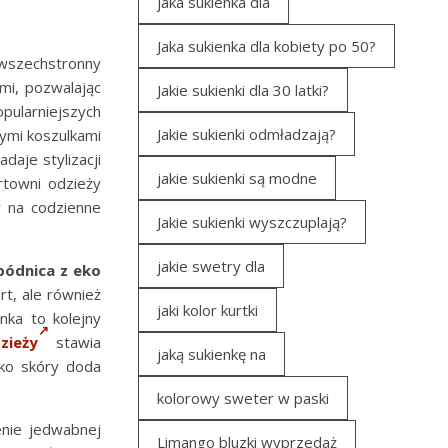
jaka sukienka dla
Jaka sukienka dla kobiety po 50?
wszechstronny
mi, pozwalając
Jakie sukienki dla 30 latki?
opularniejszych
Jakie sukienki odmładzają?
nymi koszulkami
daje stylizacji
jakie sukienki są modne
rtowni odzieży
y na codzienne
Jakie sukienki wyszczuplają?
jakie swetry dla
pódnica z eko
t, ale również
jaki kolor kurtki
nka to kolejny
zieży
stawia
jaką sukienkę na
eko skóry doda
kolorowy sweter w paski
zenie jedwabnej
Limango bluzki wyprzedaż