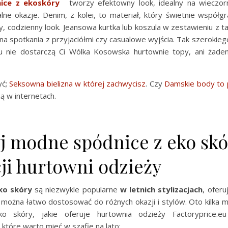
ice z ekoskóry
tworzy efektowny look, idealny na wieczor
lne okazje. Denim, z kolei, to materiał, który świetnie współg
 codzienny look. Jeansowa kurtka lub koszula w zestawieniu z t
na spotkania z przyjaciółmi czy casualowe wyjścia. Tak szerokie
eu nie dostarczą Ci Wólka Kosowska hurtownie topy, ani żade
yć;
Seksowna bielizna w której zachwycisz
. Czy
Damskie body to 
ą w internetach.
j modne spódnice z eko skó
ji hurtowni odzieży
ko skóry
są niezwykle popularne
w letnich stylizacjach
, ofer
 można łatwo dostosować do różnych okazji i stylów. Oto kilka 
o skóry, jakie oferuje hurtownia odzieży Factoryprice.eu
, które warto mieć w szafie na lato: