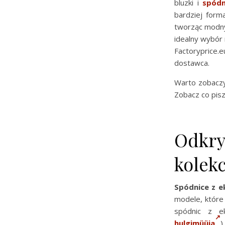
bluzki i
spódn
bardziej forma
tworząc modny,
idealny wybór 
Factoryprice.
dostawca.
Warto zobacz
Zobacz co pisz
Odkry
kolekc
Spódnice z e
modele, które
spódnic z ek
hulgimüüja
)