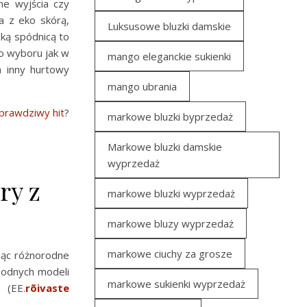
ne wyjścia czy
ra z eko skórą,
Luksusowe bluzki damskie
aką spódnicą to
go wyboru jak w
mango eleganckie sukienki
n inny hurtowy
mango ubrania
prawdziwy hit
?
markowe bluzki byprzedaż
Markowe bluzki damskie
wyprzedaż
ry z
markowe bluzki wyprzedaż
markowe bluzy wyprzedaż
markowe ciuchy za grosze
ując różnorodne
modnych modeli
markowe sukienki wyprzedaż
 (EE.
rõivaste