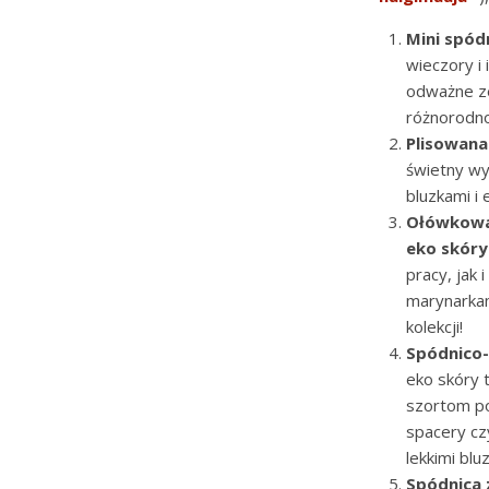
Mini spódn
wieczory i 
odważne ze
różnorodn
Plisowana
świetny wy
bluzkami i 
Ołówkowa 
eko skóry
pracy, jak 
marynarka
kolekcji!
Spódnico-
eko skóry t
szortom po
spacery cz
lekkimi blu
Spódnica 