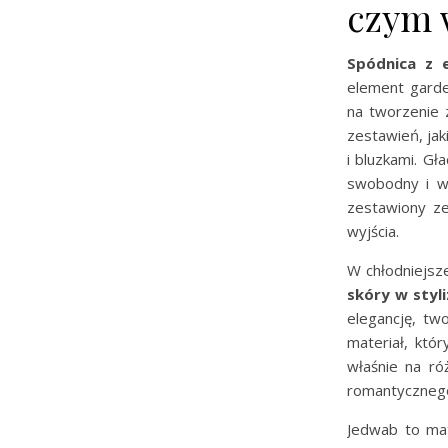
czym 
Spódnica z e
element garde
na tworzenie z
zestawień, jak
i bluzkami. Gł
swobodny i wy
zestawiony ze
wyjścia.
W chłodniejsz
skóry w styli
elegancję, tw
materiał, któ
właśnie na ró
romantycznego 
Jedwab to mate