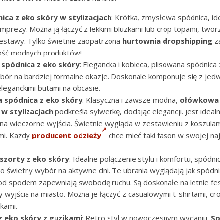
ica z eko skóry w stylizacjach
: Krótka, zmysłowa spódnica, ide
imprezy. Można ją łączyć z lekkimi bluzkami lub crop topami, twor
stawy. Tylko świetnie zaopatrzona
hurtownia dropshipping
za
ość modnych produktów!
 spódnica z eko skóry
: Elegancka i kobieca, plisowana spódnica 
bór na bardziej formalne okazje. Doskonale komponuje się z je
eleganckimi butami na obcasie.
spódnica z eko skóry
: Klasyczna i zawsze modna,
ołówkowa
 w stylizacjach
podkreśla sylwetkę, dodając elegancji. Jest idea
i na wieczorne wyjścia. Świetnie wygląda w zestawieniu z koszulam
mi. Każdy
producent odzieży
chce mieć taki fason w swojej n
szorty z eko skóry
: Idealne połączenie stylu i komfortu, spódni
o świetny wybór na aktywne dni. Te ubrania wyglądają jak spódnic
d spodem zapewniają swobodę ruchu. Są doskonałe na letnie fes
y wyjścia na miasto. Można je łączyć z casualowymi t-shirtami, cr
zkami.
z eko skóry z guzikami
: Retro styl w nowoczesnym wydaniu.
Sp