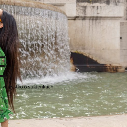
E
 – wszystko o sukienkach