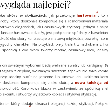
wygląda najlepiej?
ko skóry w stylizacjach,
jak przekonuje
hurtownia
, to 
roby, który doskonale komponuje się z różnorodnymi materiała
arówno eleganckich, jak i casualowych stylizacji. Jednym z najp
i lansuje hurtownia odzieży, jest połączenie spódnicy z bawełnia
adkość eko skóry kontrastuje z matową miękkością bawełny, co na
godny charakter. Na przykład, biały t-shirt z nadrukiem z hu
 spódnicą z eko skóry tworzy modny, casualowy look, idealn
e dni świetnym wyborem będą wełniane swetry lub kardigany.
S
zacjach
z ciepłym, wełnianym swetrem zapewni nie tylko komfor
orząc idealny outfit na jesienne lub zimowe dni. Delikatna koro
ry doskonale komponuje się z eko skórą, a
nowa kolekcja od
żnorodność. Koronkowa bluzka w zestawieniu ze spódnicą z 
akcentu i stworzy wyjątkowo kobiecą i stylową stylizację.
riał, który dodaje luksusu i elegancji każdej stylizacji. Połąc