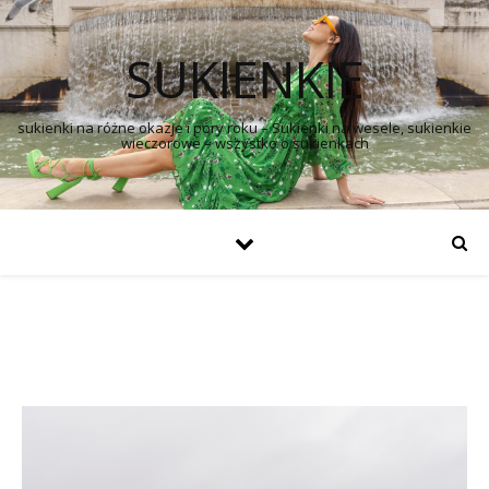
SUKIENKIE
sukienki na różne okazje i pory roku – Sukienki na wesele, sukienkie
wieczorowe – wszystko o sukienkach