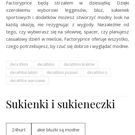
Factoryprice będą strzałem w dziesiątkę. Dzięki
szerokiemu wyborowi legginsów, bluz, sukienek
sportowych i dodatków możesz stworzyć modny look na
każdą okazję, nie rezygnując z wygody. Niezależnie od
tego, czy wybierasz się na siłownię, spacer, czy planujesz
casualowy dzień w mieście, Factoryprice oferuje wszystko,
czego potrzebujesz, by czuć się dobrze i wyglądać modnie.
deca thlon
decathlon
decathlon kraków
decathlon lublin
decathlon poznań
decathlon s
decathlon warszawa
Sukienki i sukieneczki
24hurt
akie bluzki są modne