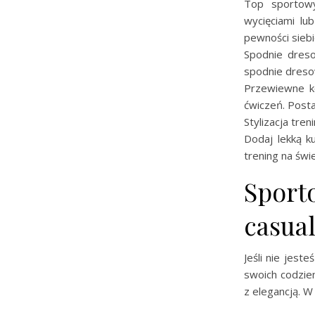
Top sportow
wycięciami lu
pewności siebi
Spodnie dreso
spodnie dresow
Przewiewne ko
ćwiczeń. Postaw
Stylizacja tr
Dodaj lekką k
trening na świ
Sport
casua
Jeśli nie jes
swoich codzien
z elegancją. W