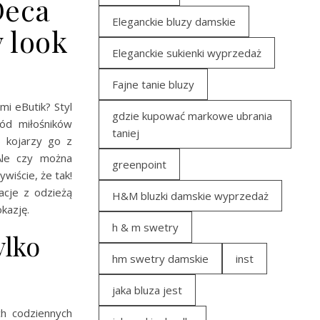
Deca
Eleganckie bluzy damskie
 look
Eleganckie sukienki wyprzedaż
Fajne tanie bluzy
i eButik? Styl
gdzie kupować markowe ubrania
ód miłośników
taniej
b kojarzy go z
 Ale czy można
greenpoint
wiście, że tak!
acje z odzieżą
H&M bluzki damskie wyprzedaż
kazję.
h & m swetry
ylko
hm swetry damskie
inst
jaka bluza jest
h codziennych