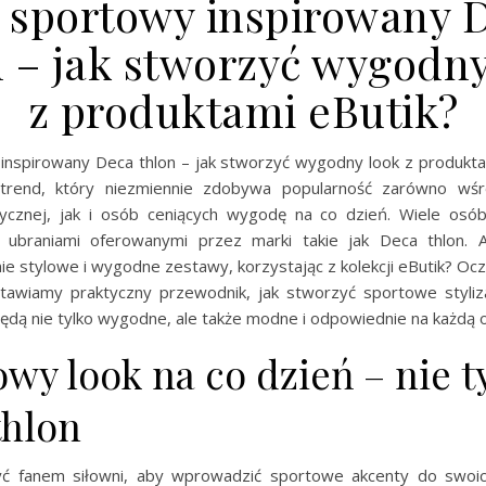
l sportowy inspirowany 
n – jak stworzyć wygodny
z produktami eButik?
 inspirowany Deca thlon – jak stworzyć wygodny look z produktam
trend, który niezmiennie zdobywa popularność zarówno wśr
zycznej, jak i osób ceniących wygodę na co dzień. Wiele osó
i ubraniami oferowanymi przez marki takie jak Deca thlon.
e stylowe i wygodne zestawy, korzystając z kolekcji eButik? Oczy
stawiamy praktyczny przewodnik, jak stworzyć sportowe styliz
będą nie tylko wygodne, ale także modne i odpowiednie na każdą o
wy look na co dzień – nie t
thlon
yć fanem siłowni, aby wprowadzić sportowe akcenty do swoic