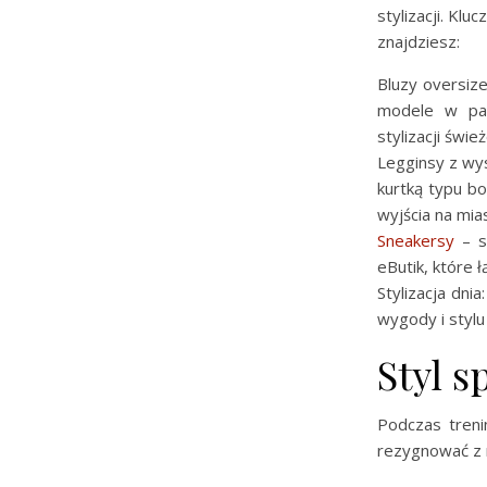
stylizacji. Kl
znajdziesz:
Bluzy oversize
modele w pas
stylizacji śwież
Legginsy z wy
kurtką typu b
wyjścia na mia
Sneakersy
– s
eButik, które
Stylizacja dnia
wygody i styl
Styl s
Podczas treni
rezygnować z 