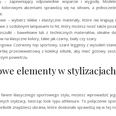
y – zapewniający odpowiednie wsparcie i wygodę. Modele
b kolorowymi akcentami sprawdzą się na siłowni, a jednocześ
e.
we – wybierz lekkie i elastyczne materiały, które nie krępują 
e z ozdobnymi lampasami to hit, który możesz nosić także poza 
szulki – bawełniane lub z technicznych materiałów, idealne d
 na klasyczne kolory, takie jak czarny, biały czy szary.
eningowa: Czerwony top sportowy, szare legginsy z wysokim stane
urtkę przeciwwiatrową z kolekcji eButik, aby mieć gotowy zes
eżym powietrzu.
owe elementy w stylizacjach
l
teś fanem klasycznego sportowego stylu, możesz wprowadzić je
nych stylizacji, tworząc look typu athleisure. To połączenie s
 eButik znajdziesz ubrania, które doskonale sprawdzą się w tej rol