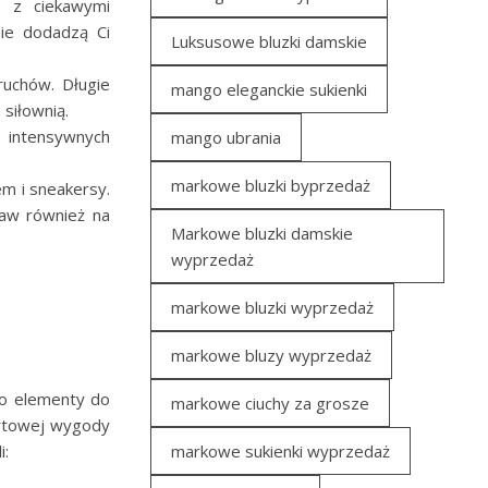
 z ciekawymi
nie dodadzą Ci
Luksusowe bluzki damskie
ruchów. Długie
mango eleganckie sukienki
siłownią.
o intensywnych
mango ubrania
markowe bluzki byprzedaż
m i sneakersy.
taw również na
Markowe bluzki damskie
wyprzedaż
markowe bluzki wyprzedaż
markowe bluzy wyprzedaż
go elementy do
markowe ciuchy za grosze
portowej wygody
i:
markowe sukienki wyprzedaż