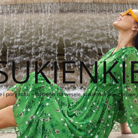
SUKIENKI
e i pory roku – Sukienki na wesele, sukienkie wieczorowe