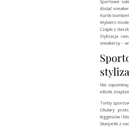
Sportowe suki
dodać sneaker
Kurtki bomberk
Wybierz model
Czapki z daszk
Stylizacja ca
sneakersy – wy
Sport
styliza
Nie zapominaj
eButik znajdzi
Torby sportowe
Okulary prze
legginsów i blu
Skarpetki z na