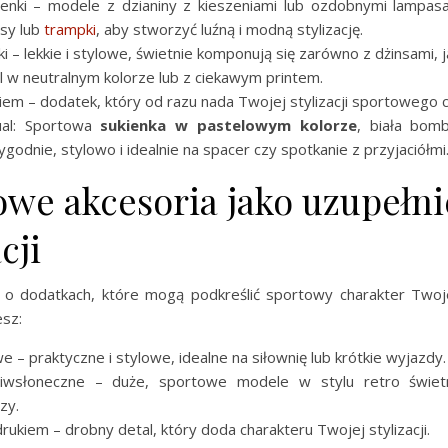
enki – modele z dzianiny z kieszeniami lub ozdobnymi lampas
sy lub
trampki
, aby stworzyć luźną i modną stylizację.
i – lekkie i stylowe, świetnie komponują się zarówno z dżinsami, ja
 w neutralnym kolorze lub z ciekawym printem.
iem – dodatek, który od razu nada Twojej stylizacji sportowego c
sual: Sportowa
sukienka w pastelowym kolorze
, biała bom
godnie, stylowo i idealnie na spacer czy spotkanie z przyjaciółmi
owe akcesoria jako uzupełni
cji
 o dodatkach, które mogą podkreślić sportowy charakter Twoj
esz:
 – praktyczne i stylowe, idealne na siłownię lub krótkie wyjazdy.
ciwsłoneczne – duże, sportowe modele w stylu retro świet
zy.
drukiem – drobny detal, który doda charakteru Twojej stylizacji.