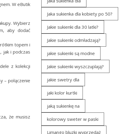
jaka sukienka dla
ignem. W eButik
Jaka sukienka dla kobiety po 50?
zakupy. Wybierz
Jakie sukienki dla 30 latki?
em, aby dodać
Jakie sukienki odmładzają?
rótkim topem i
 jak i podczas
jakie sukienki są modne
ele z kolekcji
Jakie sukienki wyszczuplają?
jakie swetry dla
sy – połączenie
jaki kolor kurtki
jaką sukienkę na
cza, że musisz
kolorowy sweter w paski
Limango bluzki wyprzedaż