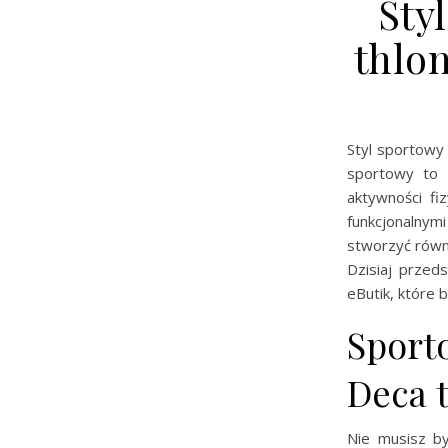
Sty
thlo
Styl sportowy
sportowy to 
aktywności fi
funkcjonalnym
stworzyć równi
Dzisiaj przed
eButik, które 
Sporto
Deca 
Nie musisz b