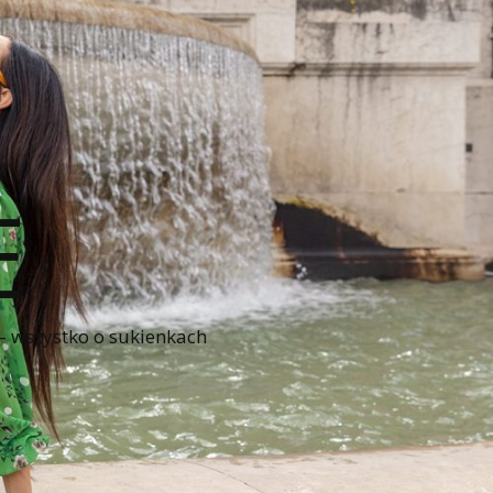
E
 – wszystko o sukienkach