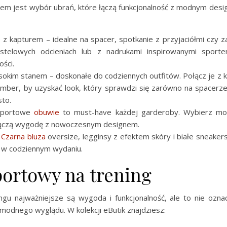
uczem jest wybór ubrań, które łączą funkcjonalność z modnym des
 z kapturem – idealne na spacer, spotkanie z przyjaciółmi czy 
telowych odcieniach lub z nadrukami inspirowanymi sport
ości.
sokim stanem – doskonałe do codziennych outfitów. Połącz je z k
omber, by uzyskać look, który sprawdzi się zarówno na spacerze,
sto.
portowe
obuwie
to must-have każdej garderoby. Wybierz mod
 łączą wygodę z nowoczesnym designem.
:
Czarna bluza
oversize, legginsy z efektem skóry i białe sneaker
u w codziennym wydaniu.
portowy na trening
ngu najważniejsze są wygoda i funkcjonalność, ale to nie ozna
modnego wyglądu. W kolekcji eButik znajdziesz: