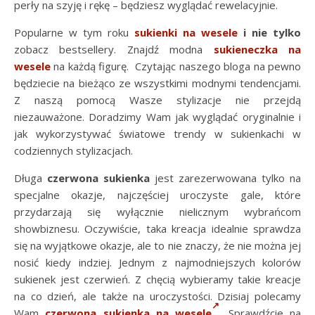
perły na szyję i rękę – będziesz wyglądać rewelacyjnie.
Popularne w tym roku
sukienki na wesele
i nie tylko
zobacz bestsellery. Znajdź modna
sukieneczka na
wesele
na każdą figurę. Czytając naszego bloga na pewno
będziecie na bieżąco ze wszystkimi modnymi tendencjami.
Z naszą pomocą Wasze stylizacje nie przejdą
niezauważone. Doradzimy Wam jak wyglądać oryginalnie i
jak wykorzystywać światowe trendy w sukienkachi w
codziennych stylizacjach.
Długa
czerwona sukienka
jest zarezerwowana tylko na
specjalne okazje, najczęściej uroczyste gale, które
przydarzają się wyłącznie nielicznym wybrańcom
showbiznesu. Oczywiście, taka kreacja idealnie sprawdza
się na wyjątkowe okazje, ale to nie znaczy, że nie można jej
nosić kiedy indziej. Jednym z najmodniejszych kolorów
sukienek jest czerwień. Z chęcią wybieramy takie kreacje
na co dzień, ale także na uroczystości. Dzisiaj polecamy
Wam
czerwona sukienka na wesele
. Sprawdźcie na