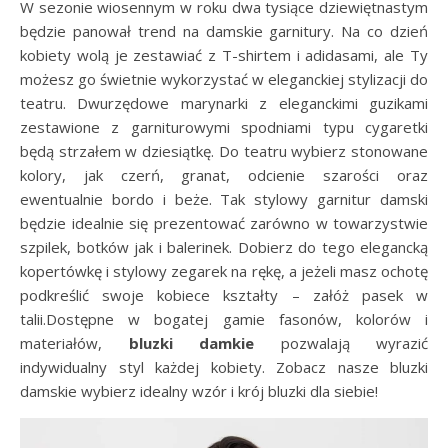
W sezonie wiosennym w roku dwa tysiące dziewiętnastym
będzie panował trend na damskie garnitury. Na co dzień
kobiety wolą je zestawiać z T-shirtem i adidasami, ale Ty
możesz go świetnie wykorzystać w eleganckiej stylizacji do
teatru. Dwurzędowe marynarki z eleganckimi guzikami
zestawione z garniturowymi spodniami typu cygaretki
będą strzałem w dziesiątkę. Do teatru wybierz stonowane
kolory, jak czerń, granat, odcienie szarości oraz
ewentualnie bordo i beże. Tak stylowy garnitur damski
będzie idealnie się prezentować zarówno w towarzystwie
szpilek, botków jak i balerinek. Dobierz do tego elegancką
kopertówkę i stylowy zegarek na rękę, a jeżeli masz ochotę
podkreślić swoje kobiece kształty – załóż pasek w
talii.Dostępne w bogatej gamie fasonów, kolorów i
materiałów,
bluzki damkie
pozwalają wyrazić
indywidualny styl każdej kobiety. Zobacz nasze bluzki
damskie wybierz idealny wzór i krój bluzki dla siebie!