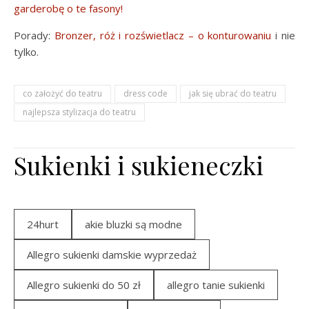
garderobę o te fasony!
Porady:
Bronzer, róż i rozświetlacz – o konturowaniu
i nie
tylko.
co założyć do teatru
dress code
jak się ubrać do teatru
najlepsza stylizacja do teatru
Sukienki i sukieneczki
24hurt
akie bluzki są modne
Allegro sukienki damskie wyprzedaż
Allegro sukienki do 50 zł
allegro tanie sukienki