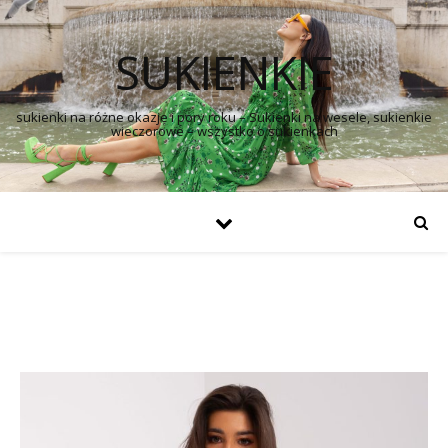
SUKIENKIE
sukienki na różne okazje i pory roku – Sukienki na wesele, sukienkie
wieczorowe – wszystko o sukienkach