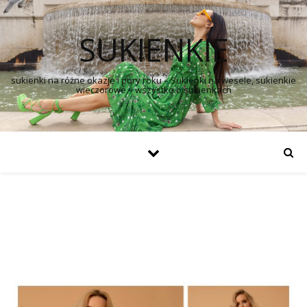
SUKIENKIE
sukienki na różne okazje i pory roku – Sukienki na wesele, sukienkie
wieczorowe – wszystko o sukienkach