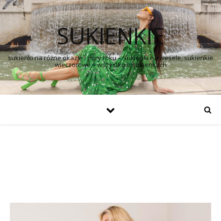
SUKIENKIE
sukienki na różne okazje i pory roku – Sukienki na wesele, sukienkie
wieczorowe – wszystko o sukienkach