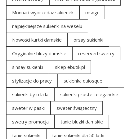
Monnari wyprzedaż sukienek
msngr
najpiękniejsze sukienki na weselu
Nowości kurtki damskie
orsay sukienki
Oryginalne bluzy damskie
reserved swetry
sinsay sukienki
sklep ebutik.pl
stylizacje do pracy
sukienka quiosque
sukienki by o la la
sukienki proste i eleganckie
sweter w paski
sweter świąteczny
swetry promocja
tanie bluzki damskie
tanie sukienki
tanie sukienki dla 50 latki