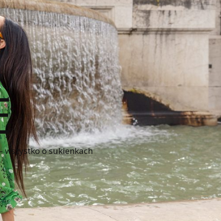
E
 – wszystko o sukienkach