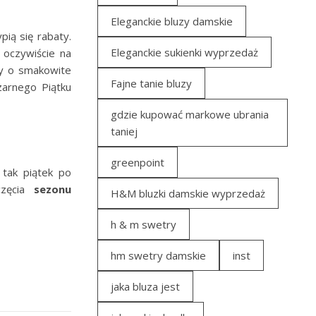
Eleganckie bluzy damskie
ią się rabaty.
Eleganckie sukienki wyprzedaż
 oczywiście na
by o smakowite
Fajne tanie bluzy
zarnego Piątku
gdzie kupować markowe ubrania
taniej
greenpoint
tak piątek po
częcia
sezonu
H&M bluzki damskie wyprzedaż
h & m swetry
hm swetry damskie
inst
jaka bluza jest