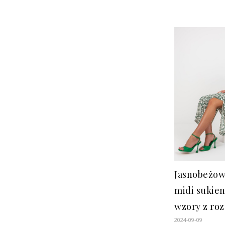
Jasnobeżow
midi sukie
wzory z ro
2024-09-09