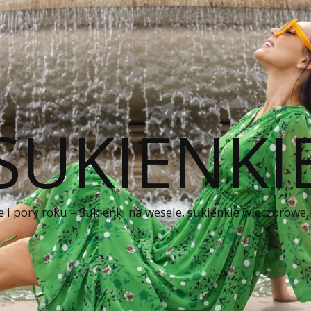
SUKIENKI
e i pory roku – Sukienki na wesele, sukienkie wieczorowe