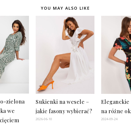
YOU MAY ALSO LIKE
o-zielona
Sukienki na wesele –
Eleganckie 
nka we
jakie fasony wybierać?
na różne ok
2026-06-10
2024-09-24
zcięciem