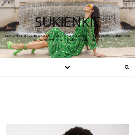
SUKIENKIE
sukienki na różne okazje i pory roku – Sukienki na wesele, sukienkie
wieczorowe – wszystko o sukienkach