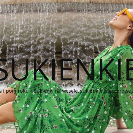
SUKIENKI
e i pory roku – Sukienki na wesele, sukienkie wieczorowe