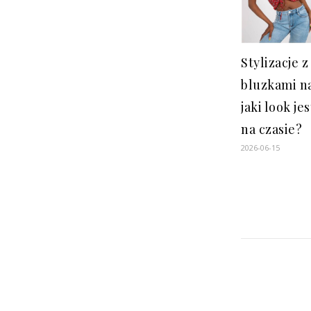
Stylizacje 
bluzkami n
jaki look je
na czasie?
2026-06-15