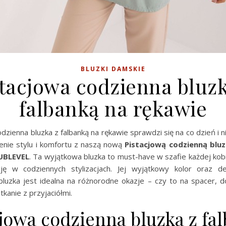
BLUZKI DAMSKIE
stacjowa codzienna bluzk
falbanką na rękawie
dzienna bluzka z falbanką na rękawie sprawdzi się na co dzień i ni
zenie stylu i komfortu z naszą nową
Pistacjową codzienną bluz
UBLEVEL
. Ta wyjątkowa bluzka to must-have w szafie każdej kobi
ję w codziennych stylizacjach. Jej wyjątkowy kolor oraz de
 bluzka jest idealna na różnorodne okazje – czy to na spacer, d
kanie z przyjaciółmi.
jowa codzienna bluzka z fa