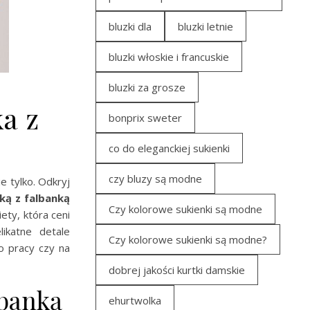
bluzki dla
bluzki letnie
bluzki włoskie i francuskie
bluzki za grosze
a z
bonprix sweter
co do eleganckiej sukienki
czy bluzy są modne
e tylko. Odkryj
ką z falbanką
Czy kolorowe sukienki są modne
ety, która ceni
likatne detale
Czy kolorowe sukienki są modne?
o pracy czy na
dobrej jakości kurtki damskie
lbanką
ehurtwolka