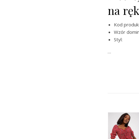
na rę
Kod produ
Wzór dominu
Styl:
…