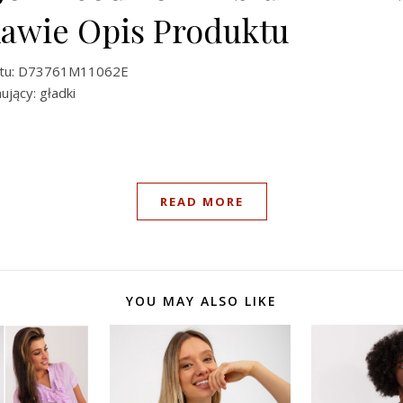
kawie Opis Produktu
ktu: D73761M11062E
jący: gładki
READ MORE
YOU MAY ALSO LIKE