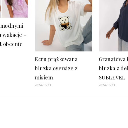
z modnymi
a wakacje –
st obecnie
Ecru prążkowana
Granatowa 
bluzka oversize z
bluzka z de
misiem
SUBLEVEL
2024-06-23
2024-06-23