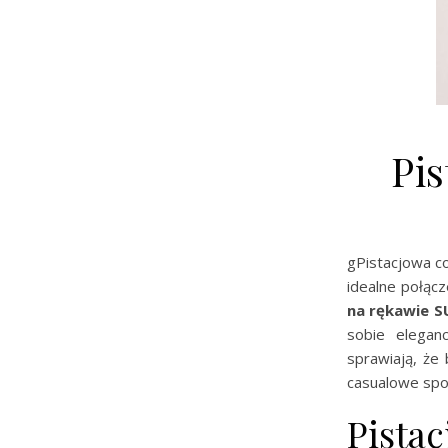
Pi
gPistacjowa co
idealne połąc
na rękawie S
sobie eleganc
sprawiają, że
casualowe spot
Pistac