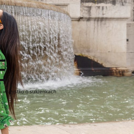
E
 – wszystko o sukienkach