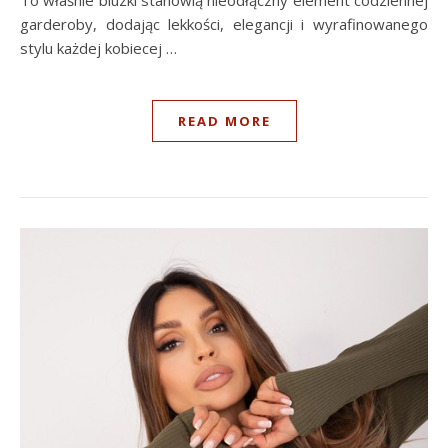
To właśnie bluzki stanowią nieodłączny element codziennej
garderoby, dodając lekkości, elegancji i wyrafinowanego
stylu każdej kobiecej …
READ MORE