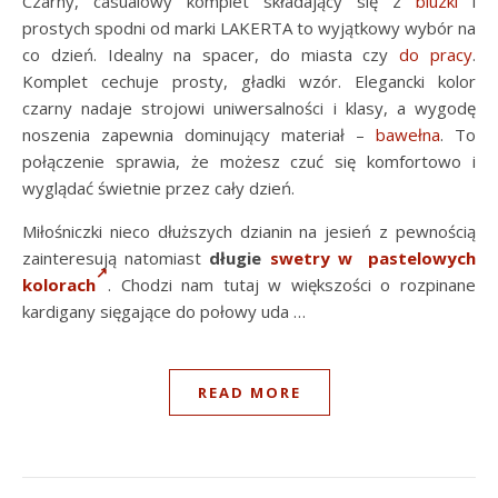
Czarny, casualowy komplet składający się z
bluzki
i
prostych spodni od marki LAKERTA to wyjątkowy wybór na
co dzień. Idealny na spacer, do miasta czy
do pracy
.
Komplet cechuje prosty, gładki wzór. Elegancki kolor
czarny nadaje strojowi uniwersalności i klasy, a wygodę
noszenia zapewnia dominujący materiał –
bawełna
. To
połączenie sprawia, że możesz czuć się komfortowo i
wyglądać świetnie przez cały dzień.
Miłośniczki nieco dłuższych dzianin na jesień z pewnością
zainteresują natomiast
długie
swetry w pastelowych
kolorach
. Chodzi nam tutaj w większości o rozpinane
kardigany sięgające do połowy uda …
READ MORE