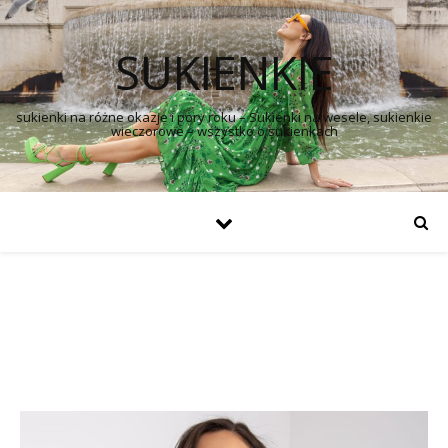
SUKIENKIE
sukienki na różne okazje i pory roku – Sukienki na wesele, sukienkie
wieczorowe – wszystko o sukienkach