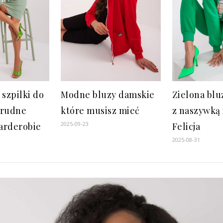
Zielona bl
 szpilki do
Modne bluzy damskie
z naszywką
Trudne
które musisz mieć
2025-09-23
Felicja
arderobie
2025-08-31