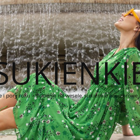
SUKIENKI
e i pory roku – Sukienki na wesele, sukienkie wieczorowe