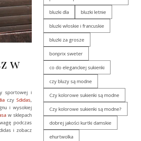
bluzki dla
bluzki letnie
bluzki włoskie i francuskie
bluzki za grosze
bonprix sweter
sz w
co do eleganckiej sukienki
czy bluzy są modne
y sportowej i
Czy kolorowe sukienki są modne
dia
czy
Sdidas
,
nu i wysokiej
Czy kolorowe sukienki są modne?
asa
w sklepach
 uwagę podczas
dobrej jakości kurtki damskie
didas i zobacz
ehurtwolka