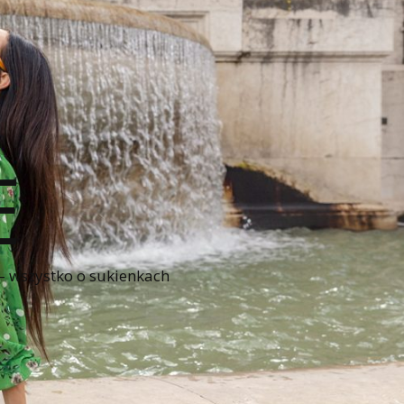
E
 – wszystko o sukienkach