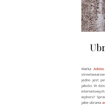
Ubr
Marka
Adidas
streetwearowe
jedno jest p
jakości. W dzi
internetowych
wyboru? Spraw
jakie ubrania
a