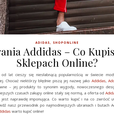
,
ADIDAS
SHOPONLINE
ania Addidas – Co Kupi
Sklepach Online?
od lat cieszy się niesłabnącą popularnością w świecie mod
j. Chociaż niektórzy błędnie piszą jej nazwę jako
Addidas
,
Ad
ewne – jej produkty to synonim wygody, nowoczesnego desig
siejszych czasach zakupy online stały się normą, a oferta od
Adid
 jest naprawdę imponująca. Co warto kupić i na co zwrócić
dź nasz przewodnik po najmodniejszych ubraniach i butach A
ddidas
warto kupić online!