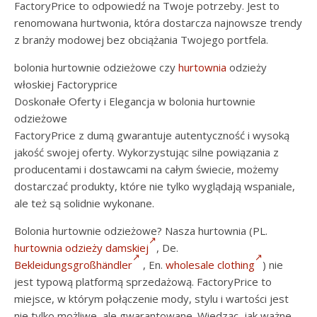
FactoryPrice to odpowiedź na Twoje potrzeby. Jest to
renomowana hurtwonia, która dostarcza najnowsze trendy
z branży modowej bez obciążania Twojego portfela.
bolonia hurtownie odzieżowe czy
hurtownia
odzieży
włoskiej Factoryprice
Doskonałe Oferty i Elegancja w bolonia hurtownie
odzieżowe
FactoryPrice z dumą gwarantuje autentyczność i wysoką
jakość swojej oferty. Wykorzystując silne powiązania z
producentami i dostawcami na całym świecie, możemy
dostarczać produkty, które nie tylko wyglądają wspaniale,
ale też są solidnie wykonane.
Bolonia hurtownie odzieżowe? Nasza hurtownia (PL.
hurtownia odzieży damskiej
, De.
Bekleidungsgroßhändler
, En.
wholesale clothing
) nie
jest typową platformą sprzedażową. FactoryPrice to
miejsce, w którym połączenie mody, stylu i wartości jest
nie tylko możliwe, ale gwarantowane. Wiedząc, jak ważne