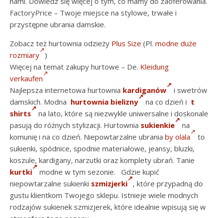
nami. Dowiedz się więcej o tym, co mamy do zaoferowania.
FactoryPrice – Twoje miejsce na stylowe, trwałe i
przystępne ubrania damskie.
Zobacz też hurtownia odzieży
Plus Size
(Pl.
modne duże
rozmiary
)
Więcej na temat zakupy hurtowe – De.
Kleidung
verkaufen
Najlepsza internetowa hurtownia
kardiganów
i swetrów
damskich. Modna
hurtownia bielizny
na co dzień i
t
shirts
na lato, które są niezwykle uniwersalne i doskonale
pasują do różnych stylizacji. Hurtownia
sukienkie
na
komunię i na co dzień. Niepowtarzalne ubrania
by olala
to
sukienki, spódnice, spodnie materiałowe, jeansy, bluzki,
koszule, kardigany, narzutki oraz komplety ubrań. Tanie
kurtki
modne w tym sezonie. Gdzie kupić
niepowtarzalne sukienki
szmizjerki
, które przypadną do
gustu klientkom Twojego sklepu. Istnieje wiele modnych
rodzajów sukienek szmizjerek, które idealnie wpisują się w