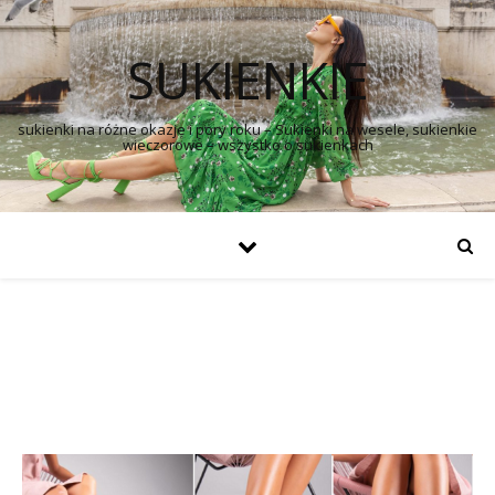
SUKIENKIE
sukienki na różne okazje i pory roku – Sukienki na wesele, sukienkie
wieczorowe – wszystko o sukienkach