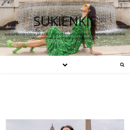
SUKIENKIE
sukienki na różne okazje i pory roku – Sukienki na wesele, sukienkie
wieczorowe – wszystko o sukienkach