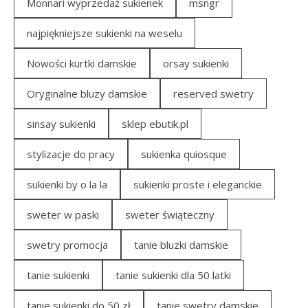
Monnari wyprzedaż sukienek
msngr
najpiękniejsze sukienki na weselu
Nowości kurtki damskie
orsay sukienki
Oryginalne bluzy damskie
reserved swetry
sinsay sukienki
sklep ebutik.pl
stylizacje do pracy
sukienka quiosque
sukienki by o la la
sukienki proste i eleganckie
sweter w paski
sweter świąteczny
swetry promocja
tanie bluzki damskie
tanie sukienki
tanie sukienki dla 50 latki
tanie sukienki do 50 zł
tanie swetry damskie