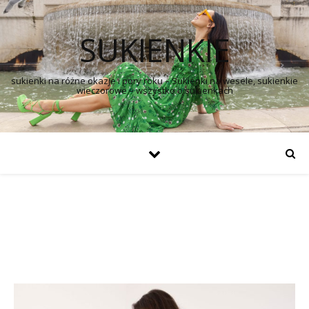
SUKIENKIE
sukienki na różne okazje i pory roku – Sukienki na wesele, sukienkie
wieczorowe – wszystko o sukienkach