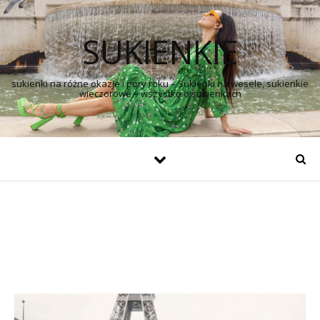
SUKIENKIE
sukienki na różne okazje i pory roku – Sukienki na wesele, sukienkie
wieczorowe – wszystko o sukienkach