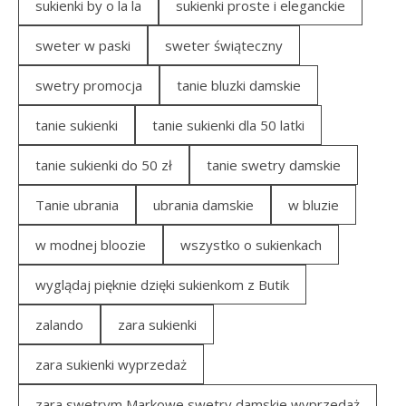
sukienki by o la la
sukienki proste i eleganckie
sweter w paski
sweter świąteczny
swetry promocja
tanie bluzki damskie
tanie sukienki
tanie sukienki dla 50 latki
tanie sukienki do 50 zł
tanie swetry damskie
Tanie ubrania
ubrania damskie
w bluzie
w modnej bloozie
wszystko o sukienkach
wyglądaj pięknie dzięki sukienkom z Butik
zalando
zara sukienki
zara sukienki wyprzedaż
zara swetrym Markowe swetry damskie wyprzedaż