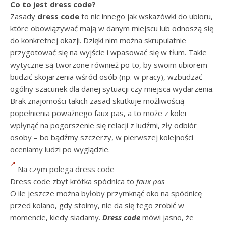
Co to jest dress code?
Zasady
dress code
to nic innego jak wskazówki do ubioru,
które obowiązywać mają w danym miejscu lub odnoszą się
do konkretnej okazji. Dzięki nim można skrupulatnie
przygotować się na wyjście i wpasować się w tłum. Takie
wytyczne są tworzone również po to, by swoim ubiorem
budzić skojarzenia wśród osób (np. w pracy), wzbudzać
ogólny szacunek dla danej sytuacji czy miejsca wydarzenia.
Brak znajomości takich zasad skutkuje możliwością
popełnienia poważnego faux pas, a to może z kolei
wpłynąć na pogorszenie się relacji z ludźmi, zły odbiór
osoby – bo bądźmy szczerzy, w pierwszej kolejności
oceniamy ludzi po wyglądzie.
Na czym polega dress code
Dress code zbyt krótka spódnica to
faux pas
O ile jeszcze można byłoby przymknąć oko na spódnicę
przed kolano, gdy stoimy, nie da się tego zrobić w
momencie, kiedy siadamy.
Dress code
mówi jasno, że