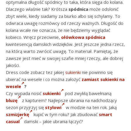
optymalna długość spódnicy to taka, która sięga do kolana.
Dlaczego właśnie tak? Krótsza
spódnica
może odsłonić
zbyt wiele, kiedy siadamy za biurko albo się schylamy. To
odwraca uwagę rozmówcy od rzeczy ważnych. Długość do
kolana wcale nie oznacza, że nie będziemy wyglądać
kobieco. Wręcz przeciwnie,
ołówkowa spódnica
kwintesencją damskich wdzięków. Jest jeszcze jedna rzecz,
na którą warto zwrócić uwagę. To materiał. Pamiętaj, że
zawsze jest mieć w swojej szafie mniej rzeczy, ale dobrej
jakości.
Dress code zobacz tez jakiej
sukienki
nie powinno się
ubierać na wesele i co można założyć
zamiast sukienki na
wesele
?
Czy wypada nosić
sukienki
pod zwykłą bawełnianą
bluzę
z kapturem? Najlepsze ubrania na nadchodzący
sezon przyjrzyj się
stylowi
w modzie na ten rok. Jaką
szmizjerkę
kupić w tym roku? Jak zbudować
smart
casual
damski – jakie ubrania łączyć?