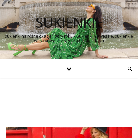
SUKIENKIE
sukienki na różne okazje i pory roku – Sukienki na wesele, sukienkie
wieczorowe – wszystko o sukienkach