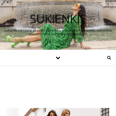
SUKIENKIE
sukienki na różne okazje i pory roku – Sukienki na wesele, sukienkie
wieczorowe – wszystko o sukienkach