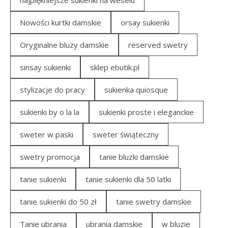
najpiękniejsze sukienki na weselu
Nowości kurtki damskie
orsay sukienki
Oryginalne bluzy damskie
reserved swetry
sinsay sukienki
sklep ebutik.pl
stylizacje do pracy
sukienka quiosque
sukienki by o la la
sukienki proste i eleganckie
sweter w paski
sweter świąteczny
swetry promocja
tanie bluzki damskie
tanie sukienki
tanie sukienki dla 50 latki
tanie sukienki do 50 zł
tanie swetry damskie
Tanie ubrania
ubrania damskie
w bluzie