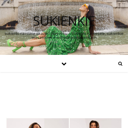
SUKIENKIE
sukienki na różne okazje i pory roku – Sukienki na wesele, sukienkie
wieczorowe – wszystko o sukienkach