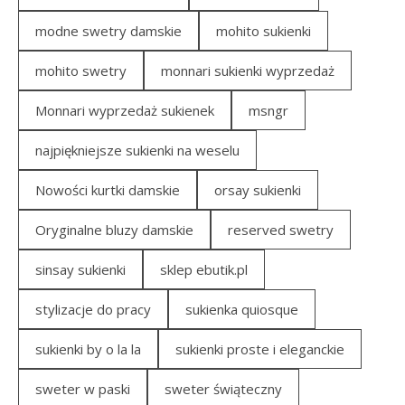
modne swetry damskie
mohito sukienki
mohito swetry
monnari sukienki wyprzedaż
Monnari wyprzedaż sukienek
msngr
najpiękniejsze sukienki na weselu
Nowości kurtki damskie
orsay sukienki
Oryginalne bluzy damskie
reserved swetry
sinsay sukienki
sklep ebutik.pl
stylizacje do pracy
sukienka quiosque
sukienki by o la la
sukienki proste i eleganckie
sweter w paski
sweter świąteczny