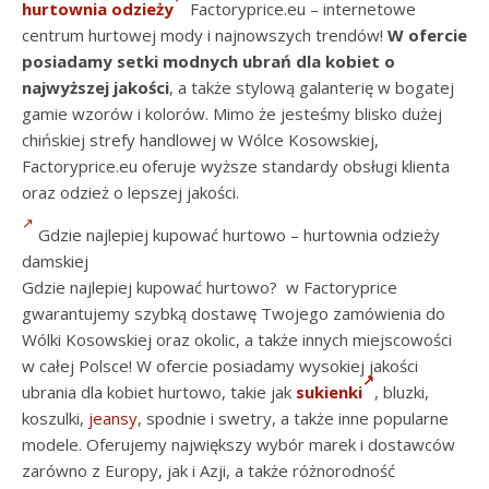
hurtownia odzieży
Factoryprice.eu – internetowe
centrum hurtowej mody i najnowszych trendów!
W ofercie
posiadamy setki modnych ubrań dla kobiet o
najwyższej jakości
, a także stylową galanterię w bogatej
gamie wzorów i kolorów. Mimo że jesteśmy blisko dużej
chińskiej strefy handlowej w Wólce Kosowskiej,
Factoryprice.eu oferuje wyższe standardy obsługi klienta
oraz odzież o lepszej jakości.
Gdzie najlepiej kupować hurtowo – hurtownia odzieży
damskiej
Gdzie najlepiej kupować hurtowo? w Factoryprice
gwarantujemy szybką dostawę Twojego zamówienia do
Wólki Kosowskiej oraz okolic, a także innych miejscowości
w całej Polsce! W ofercie posiadamy wysokiej jakości
ubrania dla kobiet hurtowo, takie jak
sukienki
, bluzki,
koszulki,
jeansy
, spodnie i swetry, a także inne popularne
modele. Oferujemy największy wybór marek i dostawców
zarówno z Europy, jak i Azji, a także różnorodność