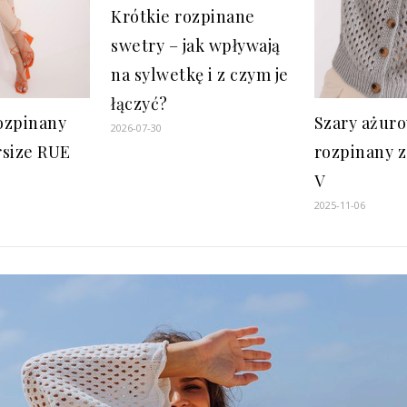
Krótkie rozpinane
swetry – jak wpływają
na sylwetkę i z czym je
łączyć?
ozpinany
Szary ażur
2026-07-30
rsize RUE
rozpinany 
V
2025-11-06