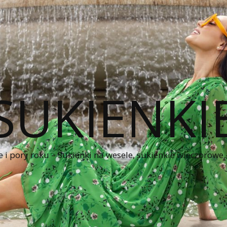
SUKIENKI
e i pory roku – Sukienki na wesele, sukienkie wieczorowe