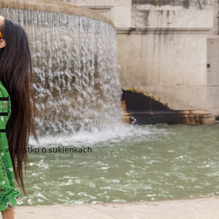
E
 – wszystko o sukienkach