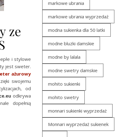
markowe ubrania
markowe ubrania wyprzedaż
y ze
modna sukienka dla 50 latki
S
modne bluzki damskie
modne by lalala
iepłe i stylowe
y jest sweter.
modne swetry damskie
weter ażurowy
Dzięki swojemu
mohito sukienki
lizacjach, od
ce.eu
odkrywa
mohito swetry
ale dopełnią
monnari sukienki wyprzedaż
Monnari wyprzedaż sukienek