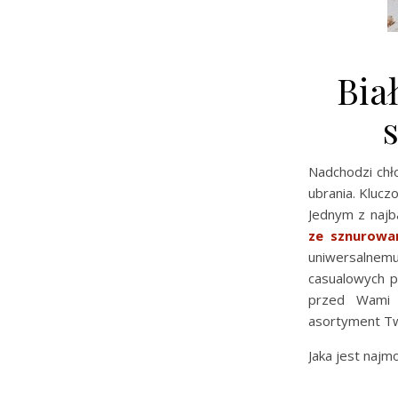
Bia
Nadchodzi chło
ubrania. Kluc
Jednym z najb
ze sznurowa
uniwersalnem
casualowych p
przed Wami 
asortyment Tw
Jaka jest najm