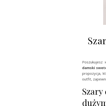
Szar
Poszukujesz i
damski swete
propozycja, k
outfit, zapewn
Szary
dużym