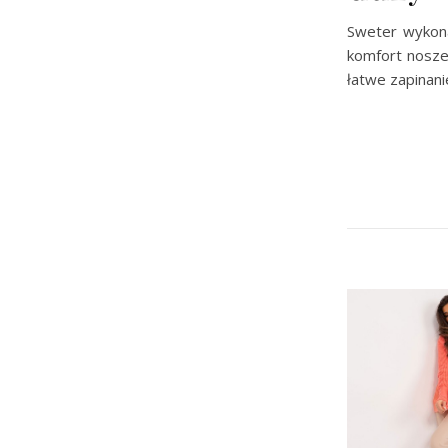
Sweter wykona
komfort noszen
łatwe zapinani