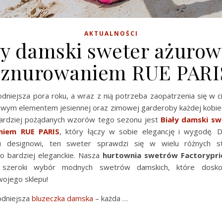
AKTUALNOŚCI
ły damski sweter ażurow
sznurowaniem RUE PARI
dniejsza pora roku, a wraz z nią potrzeba zaopatrzenia się w c
zowym elementem jesiennej oraz zimowej garderoby każdej kobiet
ardziej pożądanych wzorów tego sezonu jest
Biały damski s
niem RUE PARIS
, który łączy w sobie elegancję i wygodę. 
u designowi, ten sweter sprawdzi się w wielu różnych sty
o bardziej eleganckie. Nasza
hurtownia swetrów Factorypri
szeroki wybór modnych swetrów damskich, które doskon
ojego sklepu!
odniejsza
bluzeczka damska
– każda …